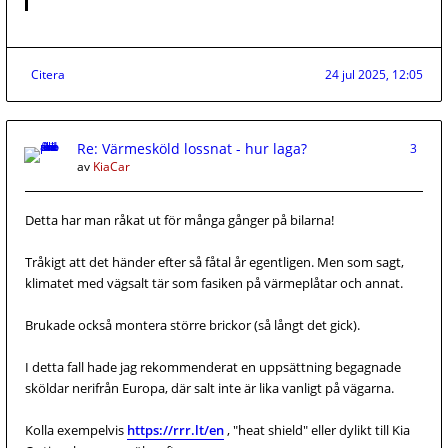
Citera
24 jul 2025, 12:05
Re: Värmesköld lossnat - hur laga?
3
av
KiaCar
Detta har man råkat ut för många gånger på bilarna!
Tråkigt att det händer efter så fåtal år egentligen. Men som sagt,
klimatet med vägsalt tär som fasiken på värmeplåtar och annat.
Brukade också montera större brickor (så långt det gick).
I detta fall hade jag rekommenderat en uppsättning begagnade
sköldar nerifrån Europa, där salt inte är lika vanligt på vägarna.
Kolla exempelvis
https://rrr.lt/en
, "heat shield" eller dylikt till Kia