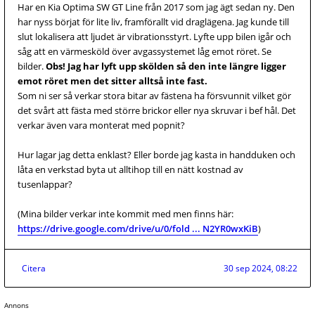
Har en Kia Optima SW GT Line från 2017 som jag ägt sedan ny. Den
har nyss börjat för lite liv, framförallt vid draglägena. Jag kunde till
slut lokalisera att ljudet är vibrationsstyrt. Lyfte upp bilen igår och
såg att en värmesköld över avgassystemet låg emot röret. Se
bilder.
Obs! Jag har lyft upp skölden så den inte längre ligger
emot röret men det sitter alltså inte fast.
Som ni ser så verkar stora bitar av fästena ha försvunnit vilket gör
det svårt att fästa med större brickor eller nya skruvar i bef hål. Det
verkar även vara monterat med popnit?
Hur lagar jag detta enklast? Eller borde jag kasta in handduken och
låta en verkstad byta ut alltihop till en nätt kostnad av
tusenlappar?
(Mina bilder verkar inte kommit med men finns här:
https://drive.google.com/drive/u/0/fold ... N2YR0wxKiB
)
Citera
30 sep 2024, 08:22
Annons