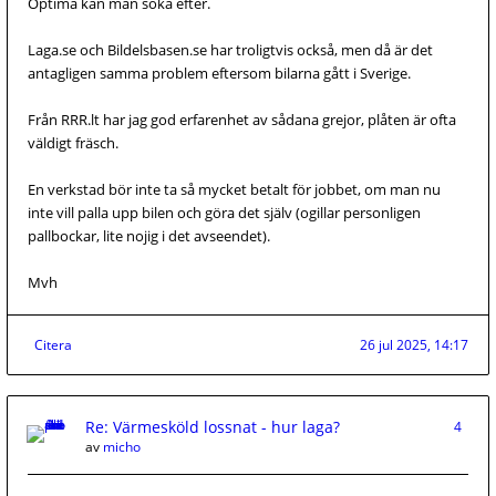
Optima kan man söka efter.
Laga.se och Bildelsbasen.se har troligtvis också, men då är det
antagligen samma problem eftersom bilarna gått i Sverige.
Från RRR.lt har jag god erfarenhet av sådana grejor, plåten är ofta
väldigt fräsch.
En verkstad bör inte ta så mycket betalt för jobbet, om man nu
inte vill palla upp bilen och göra det själv (ogillar personligen
pallbockar, lite nojig i det avseendet).
Mvh
Citera
26 jul 2025, 14:17
Re: Värmesköld lossnat - hur laga?
4
av
micho