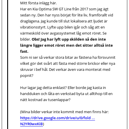
Mitt första inlägg här.
Har en Kia Optima SW GT Line från 2017 som jag ägt
sedan ny. Den har nyss börjat för lite liv, framförallt vid
draglägena. Jag kunde till slut lokalisera att ljudet är
vibrationsstyrt. Lyfte upp bilen igår och såg att en
värmesköld över avgassystemet låg emot röret. Se
bilder.
Obs! Jag har lyft upp skölden så den inte
längre ligger emot röret men det sitter alltså inte
fast.
Som ni ser så verkar stora bitar av fästena ha försvunnit
vilket gör det svårt att fästa med större brickor eller nya
skruvar i bef hål. Det verkar även vara monterat med
popnit?
Hur lagar jag detta enklast? Eller borde jag kasta in
handduken och låta en verkstad byta ut alltihop till en
nätt kostnad av tusenlappar?
(Mina bilder verkar inte kommit med men finns här:
https://drive.google.com/drive/u/0/fold ...
N2YR0wxKiB
)