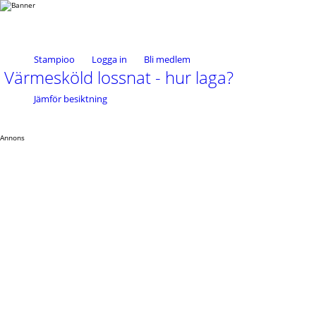
Stampioo
Logga in
Bli medlem
Värmesköld lossnat - hur laga?
Jämför besiktning
Annons