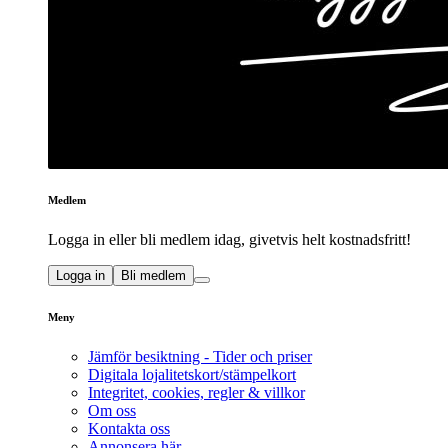
Medlem
Logga in eller bli medlem idag, givetvis helt kostnadsfritt!
Logga in
Bli medlem
Meny
Jämför besiktning - Tider och priser
Digitala lojalitetskort/stämpelkort
Integritet, cookies, regler & villkor
Om oss
Kontakta oss
Annonsera här