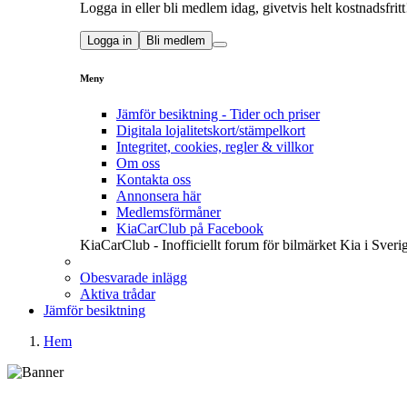
Logga in eller bli medlem idag, givetvis helt kostnadsfritt
Logga in
Bli medlem
Meny
Jämför besiktning - Tider och priser
Digitala lojalitetskort/stämpelkort
Integritet, cookies, regler & villkor
Om oss
Kontakta oss
Annonsera här
Medlemsförmåner
KiaCarClub på Facebook
KiaCarClub - Inofficiellt forum för bilmärket Kia i Sveri
Obesvarade inlägg
Aktiva trådar
Jämför besiktning
Hem