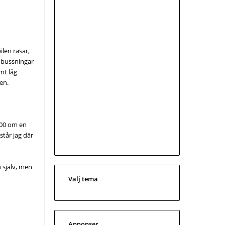
ilen rasar,
r, bussningar
emt låg
en.
000 om en
står jag där
 själv, men
Välj tema
Annonser