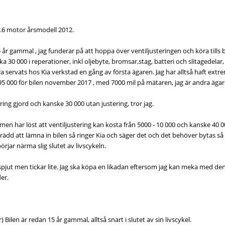
1.6 motor årsmodell 2012.
 år gammal , jag funderar på att hoppa över ventiljusteringen och köra tills b
cirka 30 000 i reperationer, inkl oljebyte, bromsar,stag, batteri och slitagedela
 bara servats hos Kia verkstad en gång av första ägaren. Jag har alltså haft extr
95 000 för bilen november 2017 , med 7000 mil på mätaren, jag är andra ägar
ring gjord och kanske 30 000 utan justering, tror jag.
 men har löst att ventiljustering kan kosta från 5000 - 10 000 och kanske 40 
är rädd att lämna in bilen så ringer Kia och säger det och det behöver bytas så 
rjar närma slig slutet av livscykeln.
 spjut men tickar lite. Jag ska köpa en likadan eftersom jag kan meka med den
der.
år) Bilen är redan 15 år gammal, alltså snart i slutet av sin livscykel.