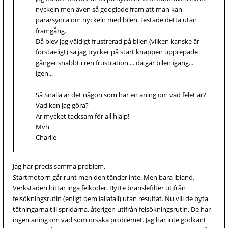
nyckeln men även så googlade fram att man kan
para/synca om nyckeln med bilen. testade detta utan
framgång.
Då blev jag väldigt frustrerad på bilen (vilken kanske är
förståeligt) så jag trycker på start knappen upprepade
gånger snabbt i ren frustration.... då går bilen igång...
igen...
Så Snälla är det någon som har en aning om vad felet är?
Vad kan jag göra?
Är mycket tacksam för all hjälp!
Mvh
Charlie
Jag har precis samma problem.
Startmotorn går runt men den tänder inte. Men bara ibland.
Verkstaden hittar inga felkoder. Bytte bränslefilter utifrån
felsökningsrutin (enligt dem iallafall) utan resultat. Nu vill de byta
tätningarna till spridarna, återigen utifrån felsökningsrutin. De har
ingen aning om vad som orsaka problemet. Jag har inte godkänt