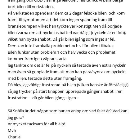
framgång och OBD visar inga felkoder, Tillslut fick vi bara bärga
bort bilen till verkstaden.
På verkstaden spenderar dem ca 2 dagar felsöka bilen, och kom
fram till symptomen att det kom ingen spänning fram till
bränslepumpen vilket han tyckte var konstigt Men då började
bilen varna om att nyckelns batteri var dåligt (nyckeln är en fob),
vilket han bytte snabbt. Då går bilen igång som inget är fel.
Dem kan inte framkalla problemet och vi får bilen tillbaka,
Bilen funkar utan problem 1 och halv vecka och problemet
kommer fram igen vägrar starta.
Jag tänkte om det är fel på nyckeln så testade även extra nyckeln
men även så googlade fram att man kan para/synca om nyckeln
med bilen. testade detta utan framgång.
Då blev jag väldigt frustrerad på bilen (vilken kanske är förståeligt)
så jag trycker på start knappen upprepade gånger snabbt i ren
frustration.... då går bilen igång... igen...
Så Snälla är det någon som har en aning om vad felet är? Vad kan
jag göra?
Är mycket tacksam för all hjälp!
Mvh
Charlie