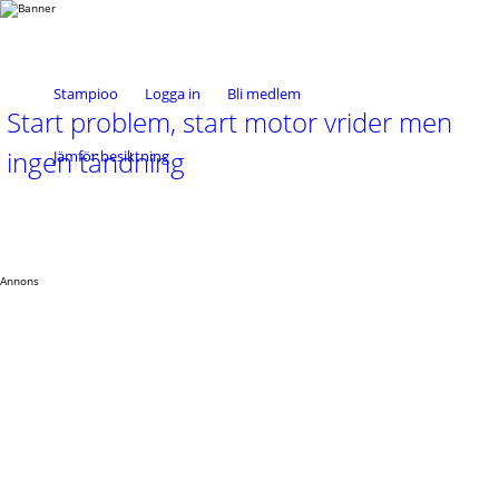
Stampioo
Logga in
Bli medlem
Start problem, start motor vrider men
ingen tändning
Jämför besiktning
Annons