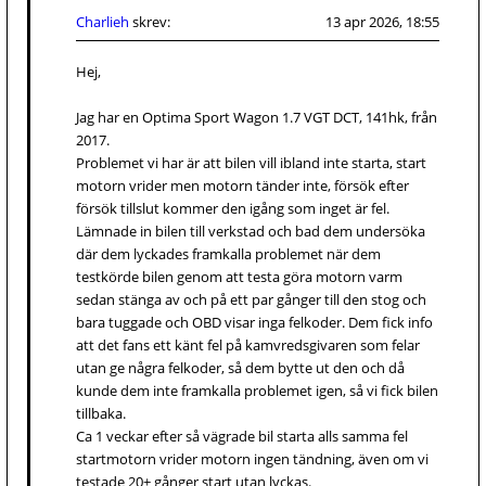
Charlieh
skrev:
13 apr 2026, 18:55
Hej,
Jag har en Optima Sport Wagon 1.7 VGT DCT, 141hk, från
2017.
Problemet vi har är att bilen vill ibland inte starta, start
motorn vrider men motorn tänder inte, försök efter
försök tillslut kommer den igång som inget är fel.
Lämnade in bilen till verkstad och bad dem undersöka
där dem lyckades framkalla problemet när dem
testkörde bilen genom att testa göra motorn varm
sedan stänga av och på ett par gånger till den stog och
bara tuggade och OBD visar inga felkoder. Dem fick info
att det fans ett känt fel på kamvredsgivaren som felar
utan ge några felkoder, så dem bytte ut den och då
kunde dem inte framkalla problemet igen, så vi fick bilen
tillbaka.
Ca 1 veckar efter så vägrade bil starta alls samma fel
startmotorn vrider motorn ingen tändning, även om vi
testade 20+ gånger start utan lyckas.