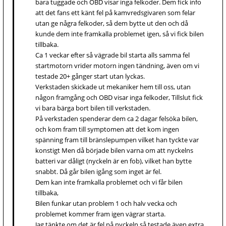
bara tuggade och OBD visar inga felkoder. Dem fick info
att det fans ett känt fel på kamvredsgivaren som felar
utan ge några felkoder, så dem bytte ut den och då
kunde dem inte framkalla problemet igen, så vi fick bilen
tillbaka.
Ca 1 veckar efter så vägrade bil starta alls samma fel
startmotorn vrider motorn ingen tändning, även om vi
testade 20+ gånger start utan lyckas.
Verkstaden skickade ut mekaniker hem till oss, utan
någon framgång och OBD visar inga felkoder, Tillslut fick
vi bara bärga bort bilen till verkstaden.
På verkstaden spenderar dem ca 2 dagar felsöka bilen,
och kom fram till symptomen att det kom ingen
spänning fram till bränslepumpen vilket han tyckte var
konstigt Men då började bilen varna om att nyckelns
batteri var dåligt (nyckeln är en fob), vilket han bytte
snabbt. Då går bilen igång som inget är fel.
Dem kan inte framkalla problemet och vi får bilen
tillbaka,
Bilen funkar utan problem 1 och halv vecka och
problemet kommer fram igen vägrar starta.
Jag tänkte om det är fel på nyckeln så testade även extra