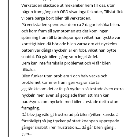
Verkstaden skickade ut mekaniker hem till oss, utan
någon framgång och OBD visar inga felkoder, Tillslut fick
vi bara bärga bort bilen till verkstaden.
På verkstaden spenderar dem ca 2 dagar felsöka bilen,
och kom fram till symptomen att det kom ingen
spänning fram till bränslepumpen vilket han tyckte var
konstigt Men då började bilen varna om att nyckelns
batteri var dåligt (nyckeln är en fob), vilket han bytte
snabbt. Då går bilen igång som inget är fel.
Dem kan inte framkalla problemet och vi får bilen
tillbaka,
Bilen funkar utan problem 1 och halv vecka och
problemet kommer fram igen vägrar starta.
Jag tänkte om det är fel på nyckeln så testade även extra
nyckeln men även så googlade fram att man kan
para/synca om nyckeln med bilen. testade detta utan
framgång.
Då blev jag väldigt frustrerad på bilen (vilken kanske är
förståeligt) så jag trycker på start knappen upprepade
gånger snabbt i ren frustration.... då går bilen igång...
igen...