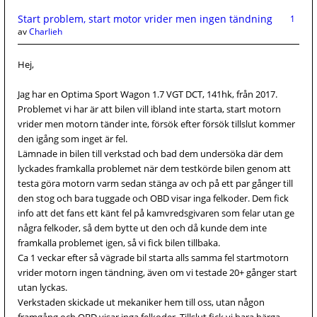
Start problem, start motor vrider men ingen tändning
1
av
Charlieh
Hej,
Jag har en Optima Sport Wagon 1.7 VGT DCT, 141hk, från 2017.
Problemet vi har är att bilen vill ibland inte starta, start motorn
vrider men motorn tänder inte, försök efter försök tillslut kommer
den igång som inget är fel.
Lämnade in bilen till verkstad och bad dem undersöka där dem
lyckades framkalla problemet när dem testkörde bilen genom att
testa göra motorn varm sedan stänga av och på ett par gånger till
den stog och bara tuggade och OBD visar inga felkoder. Dem fick
info att det fans ett känt fel på kamvredsgivaren som felar utan ge
några felkoder, så dem bytte ut den och då kunde dem inte
framkalla problemet igen, så vi fick bilen tillbaka.
Ca 1 veckar efter så vägrade bil starta alls samma fel startmotorn
vrider motorn ingen tändning, även om vi testade 20+ gånger start
utan lyckas.
Verkstaden skickade ut mekaniker hem till oss, utan någon