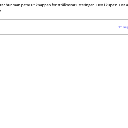
rar hur man petar ut knappen för strålkastarjusteringen. Den i kupe'n. Det 
t.
15 se