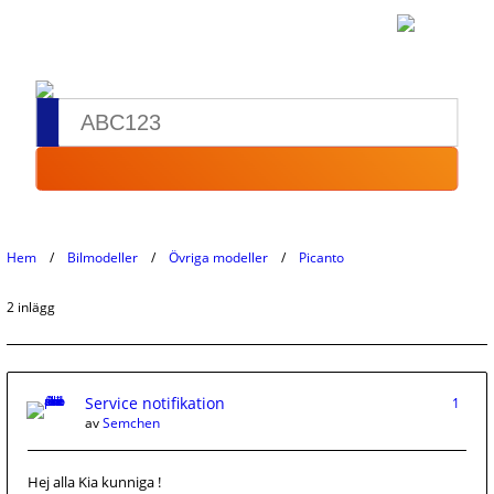
Hem
Bilmodeller
Övriga modeller
Picanto
2 inlägg
Service notifikation
1
av
Semchen
Hej alla Kia kunniga !