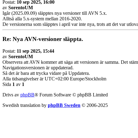
Postat:
10 sep 2025, 16:00
av
SorentoUM
Igår (2025.09.09) släpptes nya versioner till AVN 5.x.
Alltså alla 5.x-system mellan 2016-2020.
De versionerna som släpptes i april var inte nya, trots att det var utlova
Re: Nya AVN-versioner släppta.
Postat:
11 sep 2025, 15:44
av
SorentoUM
Observera att AVN kommer att säga att versionen är samma. Det stämm
Navigationsversionen är uppdaterad.
Så det är bara att trycka vidare på Uppdatera.
Alla tidsangivelser är UTC+02:00 Europe/Stockholm
Sida
1
av
1
Drivs av
phpBB
® Forum Software © phpBB Limited
Swedish translation by
phpBB Sweden
© 2006-2025