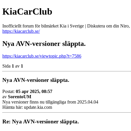
KiaCarClub
Inofficiellt forum för bilmärket Kia i Sverige | Diskutera om din Nir
https://kiacarclub.se/
Nya AVN-versioner släppta.
https://kiacarclub.se/viewtopic.php?t=7586
Sida
1
av
1
Nya AVN-versioner släppta.
Postat:
05 apr 2025, 08:57
av
SorentoUM
Nya versioner finns nu tillgängliga from 2025.04.04
Hämta här: update.kia.com
Re: Nya AVN-versioner släppta.