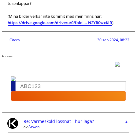
tusenlappar?
(Mina bilder verkar inte kommit med men finns här:
https://drive.google.com/drive/u/0/fold ... N2YR0wxKiB
)
Citera
30 sep 2024, 08:22
Annons
Re: Värmesköld lossnat - hur laga?
2
av
Arwen