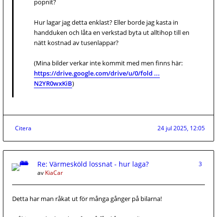
popnit?
Hur lagar jag detta enklast? Eller borde jag kasta in
handduken och låta en verkstad byta ut alltihop till en
nätt kostnad av tusenlappar?
(Mina bilder verkar inte kommit med men finns här:
https://drive.google.com/drive/u/0/fold ...
N2YR0wxKiB
)
Citera
24 jul 2025, 12:05
Re: Värmesköld lossnat - hur laga?
3
av
KiaCar
Detta har man råkat ut för många gånger på bilarna!