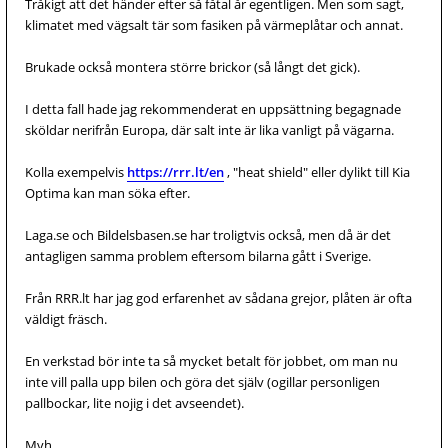
Tråkigt att det händer efter så fåtal år egentligen. Men som sagt,
klimatet med vägsalt tär som fasiken på värmeplåtar och annat.
Brukade också montera större brickor (så långt det gick).
I detta fall hade jag rekommenderat en uppsättning begagnade
sköldar nerifrån Europa, där salt inte är lika vanligt på vägarna.
Kolla exempelvis
https://rrr.lt/en
, "heat shield" eller dylikt till Kia
Optima kan man söka efter.
Laga.se och Bildelsbasen.se har troligtvis också, men då är det
antagligen samma problem eftersom bilarna gått i Sverige.
Från RRR.lt har jag god erfarenhet av sådana grejor, plåten är ofta
väldigt fräsch.
En verkstad bör inte ta så mycket betalt för jobbet, om man nu
inte vill palla upp bilen och göra det själv (ogillar personligen
pallbockar, lite nojig i det avseendet).
Mvh