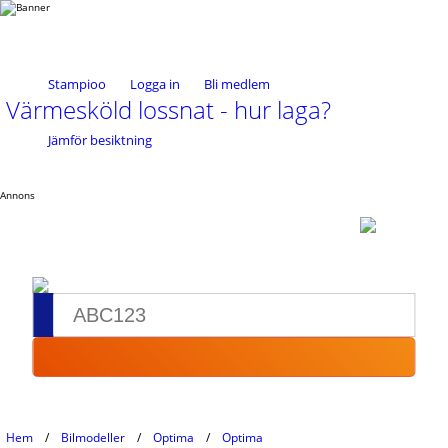
Stampioo
Logga in
Bli medlem
Värmesköld lossnat - hur laga?
Jämför besiktning
Annons
Hem
Bilmodeller
Optima
Optima