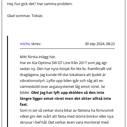
Hej, hur gick det? Har samma problem.
Glad sommar, Tobias
micho
skrev:
30 sep 2024, 08:22
Mitt första inlägg här.
Har en Kia Optima SW GT Line från 2017 som jag ägt
sedan ny. Den har nyss börjat för lite liv, framförallt vid
draglägena. Jag kunde till slut lokalisera att ljudet är
vibrationsstyrt. Lyfte upp bilen igår och såg att en
värmesköld över avgassystemet låg emot röret. Se
bilder.
Obs! Jag har lyft upp skölden så den inte
längre ligger emot röret men det sitter alltså inte
fast.
Som ni ser så verkar stora bitar av fästena ha försvunnit
vilket gör det svårt att fästa med större brickor eller nya
skruvar i bef hål. Det verkar även vara monterat med