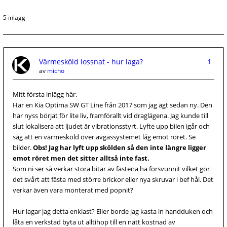
5 inlägg
Värmesköld lossnat - hur laga?
1
av
micho
Mitt första inlägg här.
Har en Kia Optima SW GT Line från 2017 som jag ägt sedan ny. Den
har nyss börjat för lite liv, framförallt vid draglägena. Jag kunde till
slut lokalisera att ljudet är vibrationsstyrt. Lyfte upp bilen igår och
såg att en värmesköld över avgassystemet låg emot röret. Se
bilder.
Obs! Jag har lyft upp skölden så den inte längre ligger
emot röret men det sitter alltså inte fast.
Som ni ser så verkar stora bitar av fästena ha försvunnit vilket gör
det svårt att fästa med större brickor eller nya skruvar i bef hål. Det
verkar även vara monterat med popnit?
Hur lagar jag detta enklast? Eller borde jag kasta in handduken och
låta en verkstad byta ut alltihop till en nätt kostnad av