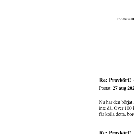
Inofficiel
Re: Provkört!
27 aug 202
Postat:
Nu har den börjat 
inte då. Över 100 
får kolla detta, bo
Re: Provkört!