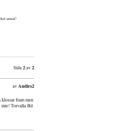
cket annat!
2
2
Sida
av
Audirs2
av
 å klossar fram men
 inte! Torvalla Bil