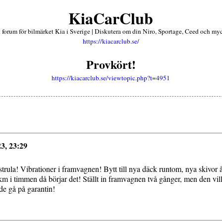
KiaCarClub
lt forum för bilmärket Kia i Sverige | Diskutera om din Niro, Sportage, Ceed och my
https://kiacarclub.se/
Provkört!
https://kiacarclub.se/viewtopic.php?t=4951
3, 23:29
strula! Vibrationer i framvagnen! Bytt till nya däck runtom, nya skivor
km i timmen då börjar det! Ställt in framvagnen två gånger, men den vill
rde gå på garantin!