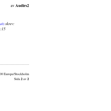
Audirs2
av
skrev:
2:15
:00 Europe/Stockholm
2
2
Sida
av