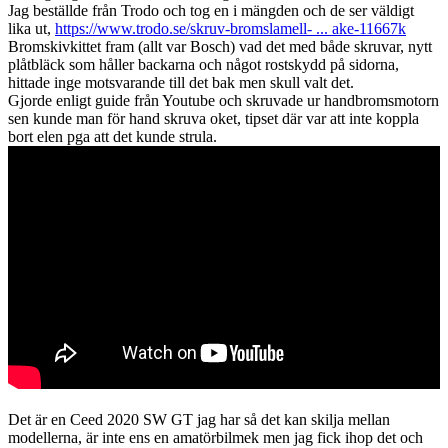
Jag beställde från Trodo och tog en i mängden och de ser väldigt
lika ut,
https://www.trodo.se/skruv-bromslamell- ... ake-11667k
Bromskivkittet fram (allt var Bosch) vad det med både skruvar, nytt
plåtbläck som håller backarna och något rostskydd på sidorna,
hittade inge motsvarande till det bak men skull valt det.
Gjorde enligt guide från Youtube och skruvade ur handbromsmotorn
sen kunde man för hand skruva oket, tipset där var att inte koppla
bort elen pga att det kunde strula.
Det är en Ceed 2020 SW GT jag har så det kan skilja mellan
modellerna, är inte ens en amatörbilmek men jag fick ihop det och