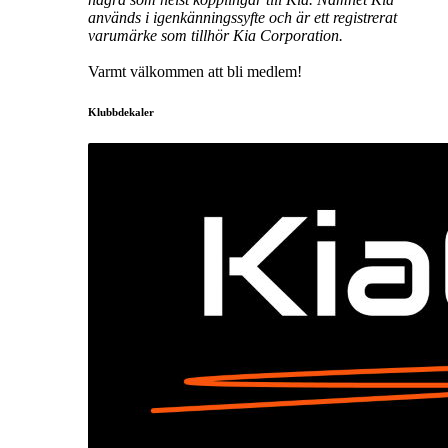
används i igenkänningssyfte och är ett registrerat
varumärke som tillhör Kia Corporation.
Varmt välkommen att bli medlem!
Klubbdekaler