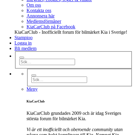
Om oss
Kontakta oss
Annonsera här
Medlemsförmåner
KiaCarClub på Facebook
KiaCarClub - Inofficiellt forum för bilmärket Kia i Sverige!
Stampioo
Logga in
Bli medlem
Meny
KiaCarClub
KiaCarClub grundades 2009 och är idag Sveriges
största forum för bilmärket Kia.
Vi är ett inofficiellt och oberoende community utan
några som helst kopplingar till Kia. Namnet Kia