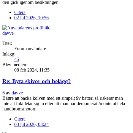
den gick igenom besiktningen.
Citera
02 jul 2026, 10:56
davve
Titel:
Forumanvändare
Inlägg:
45
Blev medlem:
08 feb 2024, 11:35
Re: Byta skivor och belägg?
6
av
davve
Bättre att backa kolven med ett simpelt 9v batteri så riskerar man
inte att fukt letar sig in efter att man har demonterat /monterat hela
handbromsmotorn.
Citera
03 jul 2026, 08:24