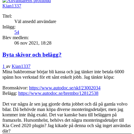
Kian1337
Titel:
Väl ansedd användare
Inlägg:
54
Blev medlem:
06 nov 2021, 18:28
Byta skivor och belägg?
1
av
Kian1337
Mina bakbromsar börjar bli kassa och jag tänker inte betala 6000
spänn hos verkstad för ett sånt enkelt jobb. Jag tänkte köpa:
Bromsskivor:
https://www.autodoc.se/skf/23002034
Belägg:
https://www.autodoc.se/brembo/12812538
Det var några år sen jag gjorde detta jobbet och då på gamla volvo
bilar. Då behövde man köpa diverse monteringsdetaljer, men jag
kommer inte ihåg exakt. Det var kanske bara till beläggen på
framaxeln. Hursomhelst, behövs det några monteringsdetaljer till
Kia Ceed 2020 plugin? Jag kikade på denna och såg inget användas
där?