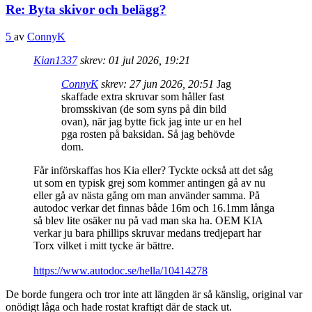
Re: Byta skivor och belägg?
5
av
ConnyK
Kian1337
skrev:
01 jul 2026, 19:21
ConnyK
skrev:
27 jun 2026, 20:51
Jag
skaffade extra skruvar som håller fast
bromsskivan (de som syns på din bild
ovan), när jag bytte fick jag inte ur en hel
pga rosten på baksidan. Så jag behövde
dom.
Får införskaffas hos Kia eller? Tyckte också att det såg
ut som en typisk grej som kommer antingen gå av nu
eller gå av nästa gång om man använder samma. På
autodoc verkar det finnas både 16m och 16.1mm långa
så blev lite osäker nu på vad man ska ha. OEM KIA
verkar ju bara phillips skruvar medans tredjepart har
Torx vilket i mitt tycke är bättre.
https://www.autodoc.se/hella/10414278
De borde fungera och tror inte att längden är så känslig, original var
onödigt låga och hade rostat kraftigt där de stack ut.