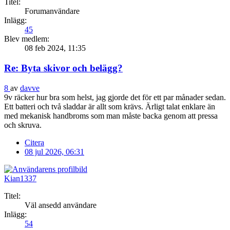
Titel:
Forumanvändare
Inlägg:
45
Blev medlem:
08 feb 2024, 11:35
Re: Byta skivor och belägg?
8
av
davve
9v räcker hur bra som helst, jag gjorde det för ett par månader sedan.
Ett batteri och två sladdar är allt som krävs. Ärligt talat enklare än
med mekanisk handbroms som man måste backa genom att pressa
och skruva.
Citera
08 jul 2026, 06:31
Kian1337
Titel:
Väl ansedd användare
Inlägg:
54