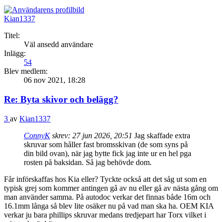
Kian1337
Titel:
Väl ansedd användare
Inlägg:
54
Blev medlem:
06 nov 2021, 18:28
Re: Byta skivor och belägg?
3
av
Kian1337
ConnyK
skrev:
27 jun 2026, 20:51
Jag skaffade extra
skruvar som håller fast bromsskivan (de som syns på
din bild ovan), när jag bytte fick jag inte ur en hel pga
rosten på baksidan. Så jag behövde dom.
Får införskaffas hos Kia eller? Tyckte också att det såg ut som en
typisk grej som kommer antingen gå av nu eller gå av nästa gång om
man använder samma. På autodoc verkar det finnas både 16m och
16.1mm långa så blev lite osäker nu på vad man ska ha. OEM KIA
verkar ju bara phillips skruvar medans tredjepart har Torx vilket i