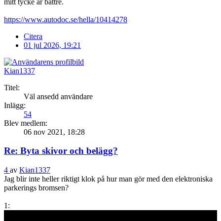
mitt tycke är bättre.
https://www.autodoc.se/hella/10414278
Citera
01 jul 2026, 19:21
Kian1337
Titel:
Väl ansedd användare
Inlägg:
54
Blev medlem:
06 nov 2021, 18:28
Re: Byta skivor och belägg?
4
av
Kian1337
Jag blir inte heller riktigt klok på hur man gör med den elektroniska
parkerings bromsen?
1: