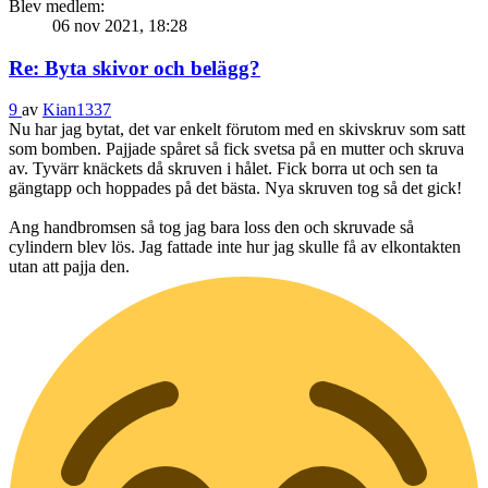
Blev medlem:
06 nov 2021, 18:28
Re: Byta skivor och belägg?
9
av
Kian1337
Nu har jag bytat, det var enkelt förutom med en skivskruv som satt
som bomben. Pajjade spåret så fick svetsa på en mutter och skruva
av. Tyvärr knäckets då skruven i hålet. Fick borra ut och sen ta
gängtapp och hoppades på det bästa. Nya skruven tog så det gick!
Ang handbromsen så tog jag bara loss den och skruvade så
cylindern blev lös. Jag fattade inte hur jag skulle få av elkontakten
utan att pajja den.