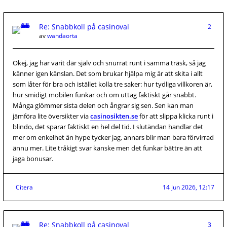
Re: Snabbkoll på casinoval
2
av
wandaorta
Okej, jag har varit där själv och snurrat runt i samma träsk, så jag
känner igen känslan. Det som brukar hjälpa mig är att skita i allt
som låter för bra och istället kolla tre saker: hur tydliga villkoren är,
hur smidigt mobilen funkar och om uttag faktiskt går snabbt.
Många glömmer sista delen och ångrar sig sen. Sen kan man
jämföra lite översikter via
casinosikten.se
för att slippa klicka runt i
blindo, det sparar faktiskt en hel del tid. I slutändan handlar det
mer om enkelhet än hype tycker jag, annars blir man bara förvirrad
ännu mer. Lite tråkigt svar kanske men det funkar bättre än att
jaga bonusar.
Citera
14 jun 2026, 12:17
Re: Snabbkoll på casinoval
3