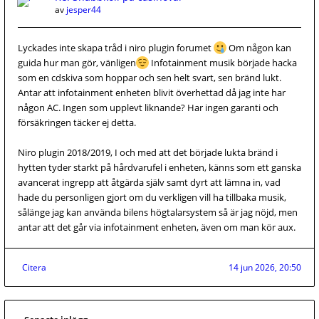
av
jesper44
Lyckades inte skapa tråd i niro plugin forumet
Om någon kan
guida hur man gör, vänligen
Infotainment musik började hacka
som en cdskiva som hoppar och sen helt svart, sen bränd lukt.
Antar att infotainment enheten blivit överhettad då jag inte har
någon AC. Ingen som upplevt liknande? Har ingen garanti och
försäkringen täcker ej detta.
Niro plugin 2018/2019, I och med att det började lukta bränd i
hytten tyder starkt på hårdvarufel i enheten, känns som ett ganska
avancerat ingrepp att åtgärda själv samt dyrt att lämna in, vad
hade du personligen gjort om du verkligen vill ha tillbaka musik,
sålänge jag kan använda bilens högtalarsystem så är jag nöjd, men
antar att det går via infotainment enheten, även om man kör aux.
Citera
14 jun 2026, 20:50