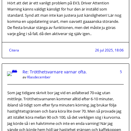
Hört att det är ett vanligt problem på EV3, Driver Attention
Warning känns väldigt känsligt för hur den är inställd som
standard. Synd att man inte kan justera just känsligheten! Lär nog
komma en uppdatering snart, men oavsett gaaaanska störande.
De flesta brukar stänga av funktionen, men det måste ju göras
varje gång i så fall, då den aktiverar sig själv igen..
Citera
26 jul 2025, 18:06
Re: Trötthetsvarnare varnar ofta.
5
av
Klasdecember
Som jag tidigare skrivit bor jag vid en asfalterad 70-väg utan
mittlinje. Trötthetsvarnaren kommer alltid efter 6-10 minuter,
ibland så tidigt som efter fyra minuters körning. Jag brukar följa
hastightetsgränsen och bara köra lite över 70. Men så provade jag
att istället köra mellan 90 och 100, så det verkligen sög i kurvorna.
Jag körde så i en halvtimme och inte en enda varning! När jag
vände och körde hem höll jag hastighet gränsen och kaffekoppen