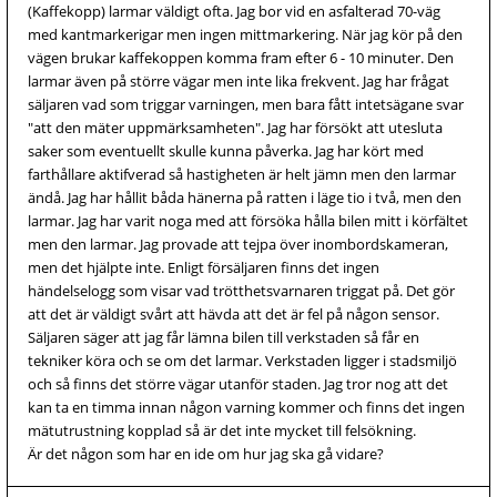
(Kaffekopp) larmar väldigt ofta. Jag bor vid en asfalterad 70-väg
med kantmarkerigar men ingen mittmarkering. När jag kör på den
vägen brukar kaffekoppen komma fram efter 6 - 10 minuter. Den
larmar även på större vägar men inte lika frekvent. Jag har frågat
säljaren vad som triggar varningen, men bara fått intetsägane svar
"att den mäter uppmärksamheten". Jag har försökt att utesluta
saker som eventuellt skulle kunna påverka. Jag har kört med
farthållare aktifverad så hastigheten är helt jämn men den larmar
ändå. Jag har hållit båda hänerna på ratten i läge tio i två, men den
larmar. Jag har varit noga med att försöka hålla bilen mitt i körfältet
men den larmar. Jag provade att tejpa över inombordskameran,
men det hjälpte inte. Enligt försäljaren finns det ingen
händelselogg som visar vad trötthetsvarnaren triggat på. Det gör
att det är väldigt svårt att hävda att det är fel på någon sensor.
Säljaren säger att jag får lämna bilen till verkstaden så får en
tekniker köra och se om det larmar. Verkstaden ligger i stadsmiljö
och så finns det större vägar utanför staden. Jag tror nog att det
kan ta en timma innan någon varning kommer och finns det ingen
mätutrustning kopplad så är det inte mycket till felsökning.
Är det någon som har en ide om hur jag ska gå vidare?