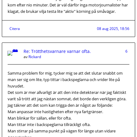
kom efter nio minuter. Det är väl därför inga motorjournalister har
klagat, de brukar vilja testa lite "aktiv" körning på småvägar.
Citera
08 aug 2025, 18:56
Re: Trötthetsvarnare varnar ofta.
6
av
Rickard
Samma problem för mig, tycker mig se att det slutar snabbt om
man ser sig om lite, typ tittar i backspeglarna och vrider lite på
huvudet.
Det som är mer allvarligt är att den inte detekterar när jag faktiskt
varit så trött att jag nästan somnat, det borde den verkligen göra.
Jag täkner att det som kan trigga den är något av följande:
Man anpassar inte hastigheten efter nya fartgränser.
Man blinkar för sällan, eller för ofta.
Man tittar inte i backspeglarna tillräckligt ofta.
Man stirrar på samma punkt på vägen för länge utan vidare