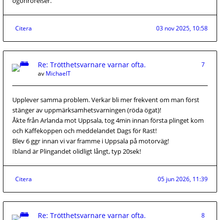
ögonrörelser.
Citera
03 nov 2025, 10:58
Re: Trötthetsvarnare varnar ofta.
7
av
MichaelT
Upplever samma problem. Verkar bli mer frekvent om man först
stänger av uppmärksamhetsvarningen (röda ögat)!
Åkte från Arlanda mot Uppsala, tog 4min innan första plinget kom
och Kaffekoppen och meddelandet Dags för Rast!
Blev 6 ggr innan vi var framme i Uppsala på motorväg!
Ibland är Plingandet olidligt långt, typ 20sek!
Citera
05 jun 2026, 11:39
Re: Trötthetsvarnare varnar ofta.
8