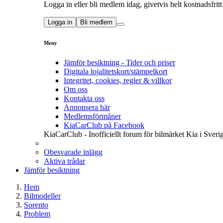
Logga in eller bli medlem idag, givetvis helt kostnadsfritt
Logga in
Bli medlem
Meny
Jämför besiktning - Tider och priser
Digitala lojalitetskort/stämpelkort
Integritet, cookies, regler & villkor
Om oss
Kontakta oss
Annonsera här
Medlemsförmåner
KiaCarClub på Facebook
KiaCarClub - Inofficiellt forum för bilmärket Kia i Sveri
Obesvarade inlägg
Aktiva trådar
Jämför besiktning
Hem
Bilmodeller
Sorento
Problem