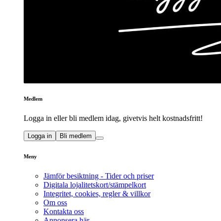
Medlem
Logga in eller bli medlem idag, givetvis helt kostnadsfritt!
Logga in
Bli medlem
Meny
Jämför besiktning - Tider och priser
Digitala lojalitetskort/stämpelkort
Integritet, cookies, regler & villkor
Om oss
Kontakta oss
Annonsera här