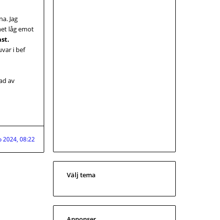
na. Jag
emet låg emot
ast.
uvar i bef
nad av
p 2024, 08:22
Välj tema
Annonser