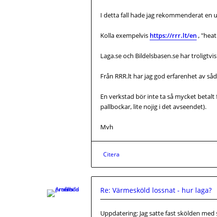
I detta fall hade jag rekommenderat en u
Kolla exempelvis
https://rrr.lt/en
, "heat
Laga.se och Bildelsbasen.se har troligtv
Från RRR.lt har jag god erfarenhet av såda
En verkstad bör inte ta så mycket betalt f
pallbockar, lite nojig i det avseendet).
Mvh
Citera
Re: Värmesköld lossnat - hur laga?
Uppdatering: Jag satte fast skölden med si