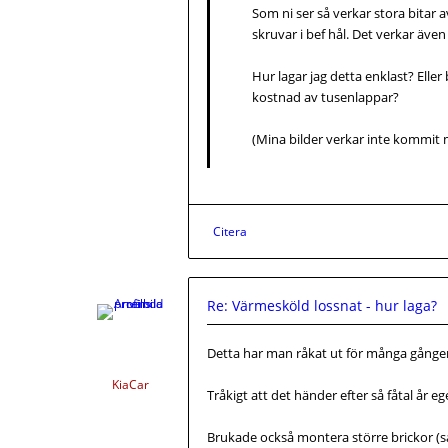
Som ni ser så verkar stora bitar a
skruvar i bef hål. Det verkar äv
Hur lagar jag detta enklast? Eller
kostnad av tusenlappar?
(Mina bilder verkar inte kommit
Citera
Re: Värmesköld lossnat - hur laga?
Detta har man råkat ut för många gånger
KiaCar
Tråkigt att det händer efter så fåtal år
Brukade också montera större brickor (så 