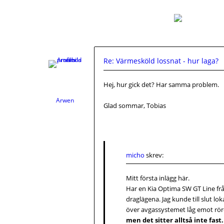
Re: Värmesköld lossnat - hur laga?
Hej, hur gick det? Har samma problem.
Arwen
Glad sommar, Tobias
micho
skrev:
Mitt första inlägg här.
Har en Kia Optima SW GT Line från 
draglägena. Jag kunde till slut lo
över avgassystemet låg emot röre
men det sitter alltså inte fast.