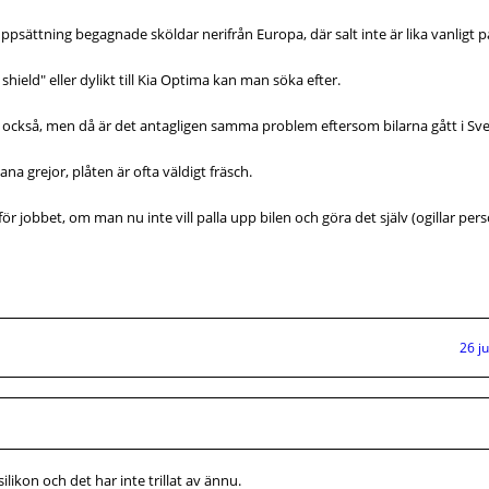
ppsättning begagnade sköldar nerifrån Europa, där salt inte är lika vanligt 
 shield" eller dylikt till Kia Optima kan man söka efter.
is också, men då är det antagligen samma problem eftersom bilarna gått i Sve
na grejor, plåten är ofta väldigt fräsch.
ör jobbet, om man nu inte vill palla upp bilen och göra det själv (ogillar per
26 j
likon och det har inte trillat av ännu.