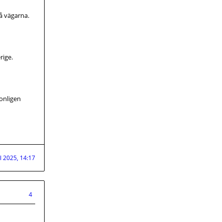
på vägarna.
rige.
sonligen
ul 2025, 14:17
4