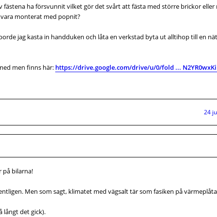
v fästena ha försvunnit vilket gör det svårt att fästa med större brickor eller
en vara monterat med popnit?
 borde jag kasta in handduken och låta en verkstad byta ut alltihop till en nä
 med men finns här:
https://drive.google.com/drive/u/0/fold ... N2YR0wxK
24 j
 på bilarna!
 egentligen. Men som sagt, klimatet med vägsalt tär som fasiken på värmeplåt
långt det gick).