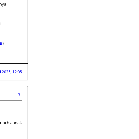
 nya
tt
iB
)
ul 2025, 12:05
3
ar och annat.