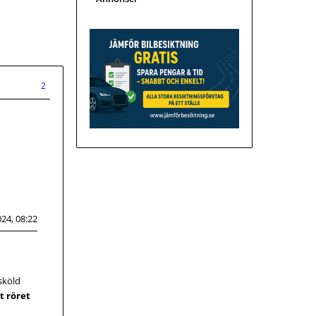
2
24, 08:22
esköld
t röret