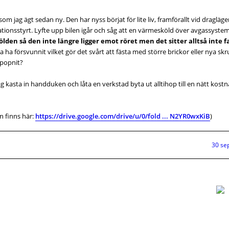
m jag ägt sedan ny. Den har nyss börjat för lite liv, framförallt vid dragläge
vibrationsstyrt. Lyfte upp bilen igår och såg att en värmesköld över avgassyst
kölden så den inte längre ligger emot röret men det sitter alltså inte f
a ha försvunnit vilket gör det svårt att fästa med större brickor eller nya skr
 popnit?
jag kasta in handduken och låta en verkstad byta ut alltihop till en nätt kost
n finns här:
https://drive.google.com/drive/u/0/fold ... N2YR0wxKiB
)
30 se