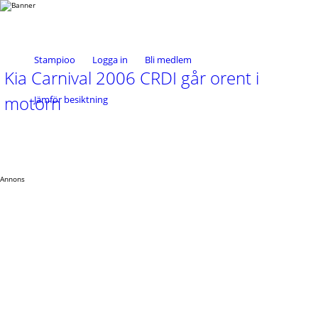
Stampioo
Logga in
Bli medlem
Kia Carnival 2006 CRDI går orent i
motorn
Jämför besiktning
Annons