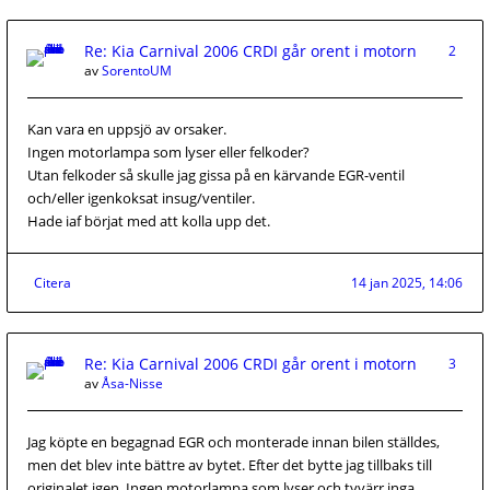
Re: Kia Carnival 2006 CRDI går orent i motorn
2
av
SorentoUM
Kan vara en uppsjö av orsaker.
Ingen motorlampa som lyser eller felkoder?
Utan felkoder så skulle jag gissa på en kärvande EGR-ventil
och/eller igenkoksat insug/ventiler.
Hade iaf börjat med att kolla upp det.
Citera
14 jan 2025, 14:06
Re: Kia Carnival 2006 CRDI går orent i motorn
3
av
Åsa-Nisse
Jag köpte en begagnad EGR och monterade innan bilen ställdes,
men det blev inte bättre av bytet. Efter det bytte jag tillbaks till
originalet igen. Ingen motorlampa som lyser och tyvärr inga