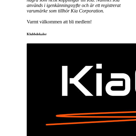
används i igenkänningssyfte och är ett registrerat
varumärke som tillhör Kia Corporation.
Varmt välkommen att bli medlem!
Klubbdekaler