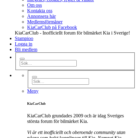
Om oss
Kontakta oss
Annonsera här
Medlemsförmåner
KiaCarClub på Facebook
KiaCarClub - Inofficiellt forum för bilmärket Kia i Sverige!
Stampioo
Logga in
Bli medlem
Meny
KiaCarClub
KiaCarClub grundades 2009 och är idag Sveriges
största forum för bilmärket Kia.
Vi är ett inofficiellt och oberoende community utan
några som helst kopplingar till Kia. Namnet Kia