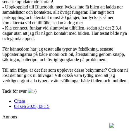
senaste uppdaterade kartan!
- Uppkopplad till Bluetooth, men lyckas inte få bilen att ladda ner
samtalslistor och kontakter, allt övrigt fungerar. Har tagit bort
parkoppling och återställt minst 20 gånger, har lyckats så ner
kontakterna vid ett tillfälle, sedan aldrig mer.
- Kia connect, funkar vid slumpvisa tillfällen, sedan går det 2,3,4
dagar utan att jag får någon kontakt med bilden. Har testat både nya
och gamla appen.
För kännedom har jag testat alla typer av felsökning, senaste
uppdateringarna på både mobil och bil, återställning genom knapp,
säkringar, batteripol och övrigt googlande på problemen.
Till min fråga, är det fler som upplever dessa bekymmer? Och om ni
löst det hur gick ni tillväga? Vill också vara tydlig med att jag
verkligen gjort alla typer av återställningar både i bilen och mobilen.
Tack för svar
Citera
03 sep 2025, 08:15
Annons