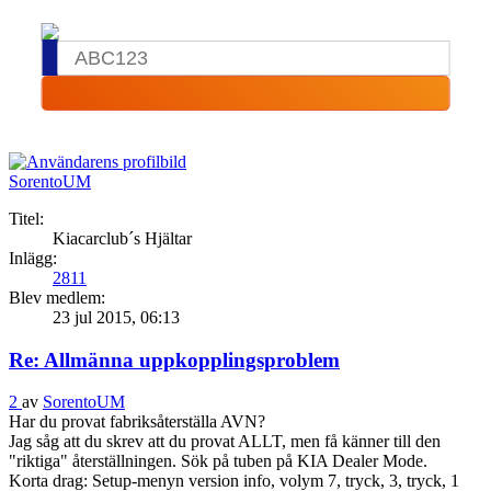
SorentoUM
Titel:
Kiacarclub´s Hjältar
Inlägg:
2811
Blev medlem:
23 jul 2015, 06:13
Re: Allmänna uppkopplingsproblem
2
av
SorentoUM
Har du provat fabriksåterställa AVN?
Jag såg att du skrev att du provat ALLT, men få känner till den
"riktiga" återställningen. Sök på tuben på KIA Dealer Mode.
Korta drag: Setup-menyn version info, volym 7, tryck, 3, tryck, 1