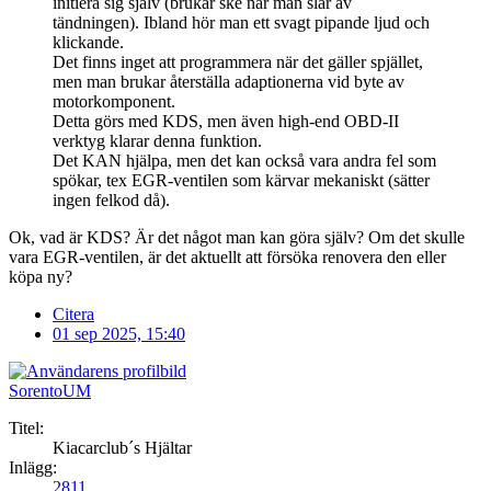
initiera sig själv (brukar ske när man slår av
tändningen). Ibland hör man ett svagt pipande ljud och
klickande.
Det finns inget att programmera när det gäller spjället,
men man brukar återställa adaptionerna vid byte av
motorkomponent.
Detta görs med KDS, men även high-end OBD-II
verktyg klarar denna funktion.
Det KAN hjälpa, men det kan också vara andra fel som
spökar, tex EGR-ventilen som kärvar mekaniskt (sätter
ingen felkod då).
Ok, vad är KDS? Är det något man kan göra själv? Om det skulle
vara EGR-ventilen, är det aktuellt att försöka renovera den eller
köpa ny?
Citera
01 sep 2025, 15:40
SorentoUM
Titel:
Kiacarclub´s Hjältar
Inlägg:
2811