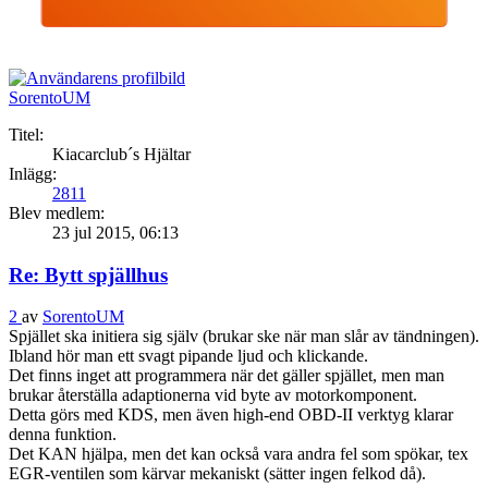
SorentoUM
Titel:
Kiacarclub´s Hjältar
Inlägg:
2811
Blev medlem:
23 jul 2015, 06:13
Re: Bytt spjällhus
2
av
SorentoUM
Spjället ska initiera sig själv (brukar ske när man slår av tändningen).
Ibland hör man ett svagt pipande ljud och klickande.
Det finns inget att programmera när det gäller spjället, men man
brukar återställa adaptionerna vid byte av motorkomponent.
Detta görs med KDS, men även high-end OBD-II verktyg klarar
denna funktion.
Det KAN hjälpa, men det kan också vara andra fel som spökar, tex
EGR-ventilen som kärvar mekaniskt (sätter ingen felkod då).