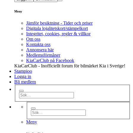
Meny
Jämför besiktning - Tider och priser
Digitala lojalitetskort/stämpelkort
Integritet, cookies, regler & villkor
Om oss
Kontakta oss
Annonsera här
Medlemsförmåner
KiaCarClub på Facebook
KiaCarClub - Inofficiellt forum för bilmärket Kia i Sverige!
Stampioo
Logga in
Bli medlem
Meny