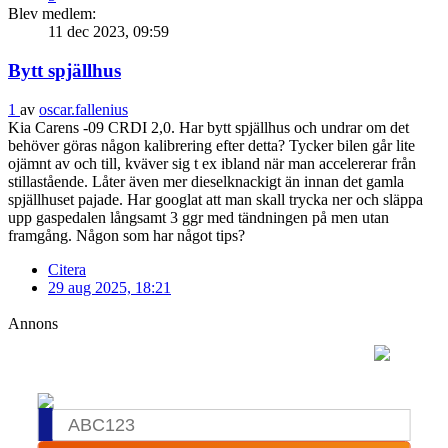
Blev medlem:
11 dec 2023, 09:59
Bytt spjällhus
1
av
oscar.fallenius
Kia Carens -09 CRDI 2,0. Har bytt spjällhus och undrar om det
behöver göras någon kalibrering efter detta? Tycker bilen går lite
ojämnt av och till, kväver sig t ex ibland när man accelererar från
stillastående. Låter även mer dieselknackigt än innan det gamla
spjällhuset pajade. Har googlat att man skall trycka ner och släppa
upp gaspedalen långsamt 3 ggr med tändningen på men utan
framgång. Någon som har något tips?
Citera
29 aug 2025, 18:21
Annons