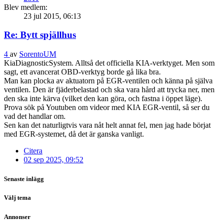
Blev medlem:
23 jul 2015, 06:13
Re: Bytt spjällhus
4
av
SorentoUM
KiaDiagnosticSystem. Alltså det officiella KIA-verktyget. Men som
sagt, ett avancerat OBD-verktyg borde gå lika bra.
Man kan plocka av aktuatorn på EGR-ventilen och känna på själva
ventilen. Den är fjäderbelastad och ska vara hård att trycka ner, men
den ska inte kärva (vilket den kan göra, och fastna i öppet läge).
Prova sök på Youtuben om videor med KIA EGR-ventil, så ser du
vad det handlar om.
Sen kan det naturligtvis vara nåt helt annat fel, men jag hade börjat
med EGR-systemet, då det är ganska vanligt.
Citera
02 sep 2025, 09:52
Senaste inlägg
Välj tema
Annonser