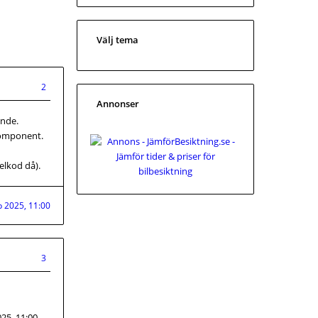
Välj tema
2
Annonser
ande.
rkomponent.
elkod då).
p 2025, 11:00
3
25, 11:00