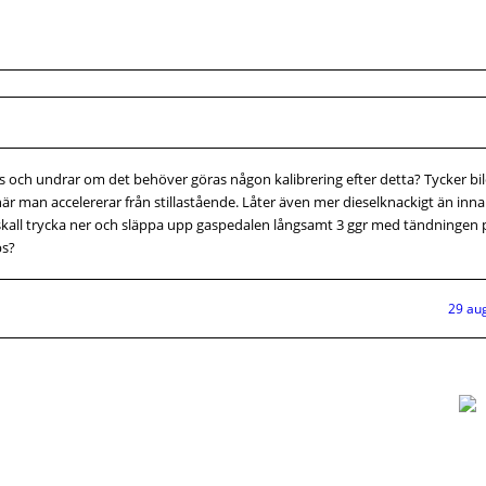
us och undrar om det behöver göras någon kalibrering efter detta? Tycker bile
d när man accelererar från stillastående. Låter även mer dieselknackigt än inn
 skall trycka ner och släppa upp gaspedalen långsamt 3 ggr med tändningen
ps?
29 au