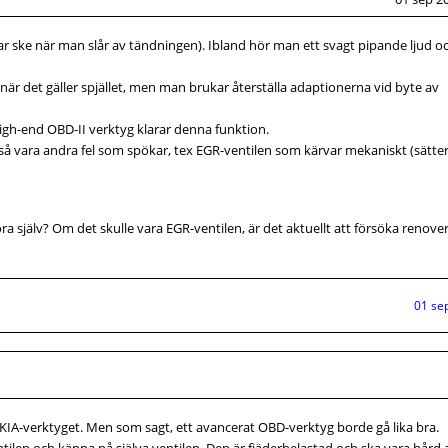
rukar ske när man slår av tändningen). Ibland hör man ett svagt pipande ljud o
är det gäller spjället, men man brukar återställa adaptionerna vid byte av
gh-end OBD-II verktyg klarar denna funktion.
å vara andra fel som spökar, tex EGR-ventilen som kärvar mekaniskt (sätte
 själv? Om det skulle vara EGR-ventilen, är det aktuellt att försöka renover
01 se
a KIA-verktyget. Men som sagt, ett avancerat OBD-verktyg borde gå lika bra.