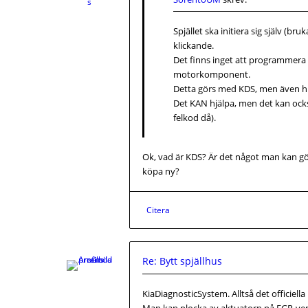
s
Spjället ska initiera sig själv (b
klickande.
Det finns inget att programmera n
motorkomponent.
Detta görs med KDS, men även hi
Det KAN hjälpa, men det kan ocks
felkod då).
Ok, vad är KDS? Är det något man kan göra
köpa ny?
Citera
Re: Bytt spjällhus
KiaDiagnosticSystem. Alltså det officiell