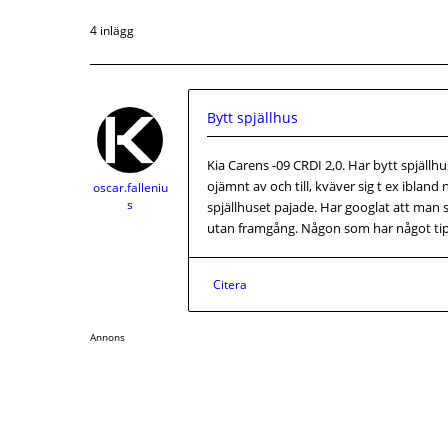
4 inlägg
Bytt spjällhus
Kia Carens -09 CRDI 2,0. Har bytt spjällh
ojämnt av och till, kväver sig t ex iblan
oscar.falleniu
s
spjällhuset pajade. Har googlat att man
utan framgång. Någon som har något ti
Citera
Annons