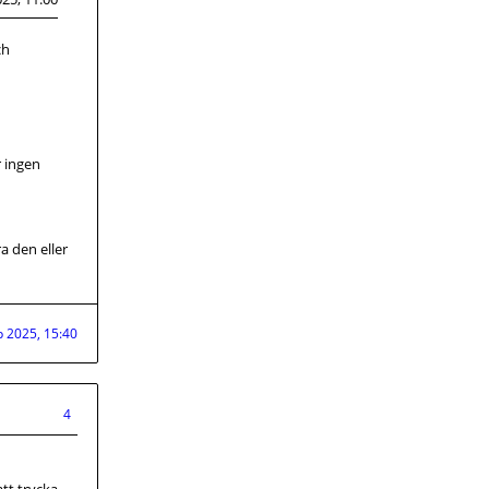
ch
r ingen
a den eller
p 2025, 15:40
4