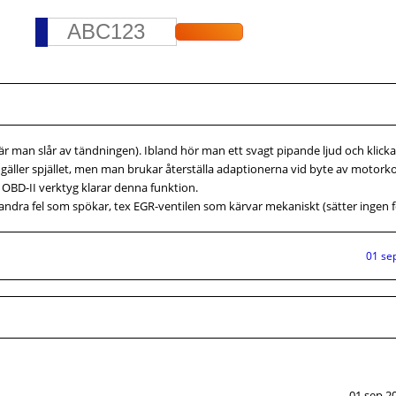
e när man slår av tändningen). Ibland hör man ett svagt pipande ljud och klick
 gäller spjället, men man brukar återställa adaptionerna vid byte av moto
OBD-II verktyg klarar denna funktion.
ndra fel som spökar, tex EGR-ventilen som kärvar mekaniskt (sätter ingen f
01 se
01 sep 20