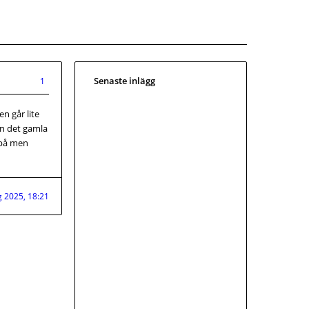
Senaste inlägg
1
n går lite
an det gamla
 på men
g 2025, 18:21