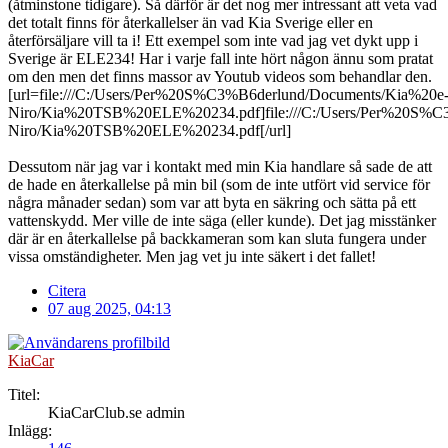
(åtminstone tidigare). Så därför är det nog mer intressant att veta vad
det totalt finns för återkallelser än vad Kia Sverige eller en
återförsäljare vill ta i! Ett exempel som inte vad jag vet dykt upp i
Sverige är ELE234! Har i varje fall inte hört någon ännu som pratat
om den men det finns massor av Youtub videos som behandlar den.
[url=file:///C:/Users/Per%20S%C3%B6derlund/Documents/Kia%20e
Niro/Kia%20TSB%20ELE%20234.pdf]file:///C:/Users/Per%20S%C
Niro/Kia%20TSB%20ELE%20234.pdf[/url]
Dessutom när jag var i kontakt med min Kia handlare så sade de att
de hade en återkallelse på min bil (som de inte utfört vid service för
några månader sedan) som var att byta en säkring och sätta på ett
vattenskydd. Mer ville de inte säga (eller kunde). Det jag misstänker
där är en återkallelse på backkameran som kan sluta fungera under
vissa omständigheter. Men jag vet ju inte säkert i det fallet!
Citera
07 aug 2025, 04:13
KiaCar
Titel:
KiaCarClub.se admin
Inlägg: