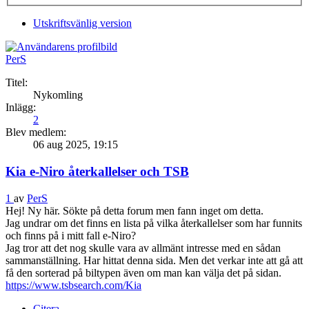
Utskriftsvänlig version
PerS
Titel:
Nykomling
Inlägg:
2
Blev medlem:
06 aug 2025, 19:15
Kia e-Niro återkallelser och TSB
1
av
PerS
Hej! Ny här. Sökte på detta forum men fann inget om detta.
Jag undrar om det finns en lista på vilka återkallelser som har funnits
och finns på i mitt fall e-Niro?
Jag tror att det nog skulle vara av allmänt intresse med en sådan
sammanställning. Har hittat denna sida. Men det verkar inte att gå att
få den sorterad på biltypen även om man kan välja det på sidan.
https://www.tsbsearch.com/Kia
Citera