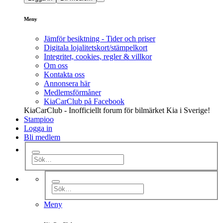
Meny
Jämför besiktning - Tider och priser
Digitala lojalitetskort/stämpelkort
Integritet, cookies, regler & villkor
Om oss
Kontakta oss
Annonsera här
Medlemsförmåner
KiaCarClub på Facebook
KiaCarClub - Inofficiellt forum för bilmärket Kia i Sverige!
Stampioo
Logga in
Bli medlem
Meny