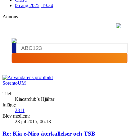
06 aug 2025, 19:24
Annons
SorentoUM
Titel:
Kiacarclub´s Hjältar
Inlägg:
2811
Blev medlem:
23 jul 2015, 06:13
Re: Kia e-Niro återkallelser och TSB