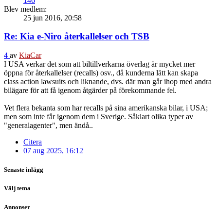
146
Blev medlem:
25 jun 2016, 20:58
Re: Kia e-Niro återkallelser och TSB
4
av
KiaCar
I USA verkar det som att biltillverkarna överlag är mycket mer
öppna för återkallelser (recalls) osv., då kunderna lätt kan skapa
class action lawsuits och liknande, dvs. där man går ihop med andra
bilägare för att få igenom åtgärder på förekommande fel.
Vet flera bekanta som har recalls på sina amerikanska bilar, i USA;
men som inte får igenom dem i Sverige. Såklart olika typer av
"generalagenter", men ändå..
Citera
07 aug 2025, 16:12
Senaste inlägg
Välj tema
Annonser