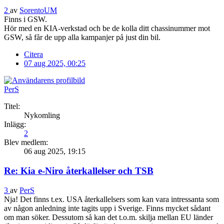
2
av
SorentoUM
Finns i GSW.
Hör med en KIA-verkstad och be de kolla ditt chassinummer mot
GSW, så får de upp alla kampanjer på just din bil.
Citera
07 aug 2025, 00:25
PerS
Titel:
Nykomling
Inlägg:
2
Blev medlem:
06 aug 2025, 19:15
Re: Kia e-Niro återkallelser och TSB
3
av
PerS
Nja! Det finns t.ex. USA återkallelsers som kan vara intressanta som
av någon anledning inte tagits upp i Sverige. Finns mycket sådant
om man söker. Dessutom så kan det t.o.m. skilja mellan EU länder