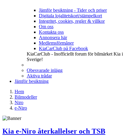
Jämför besiktning - Tider och priser
Digitala lojalitetskort/stämpelkort
Integritet, cookies, regler & villkor
Om oss
Kontakta oss
Annonsera här
Medlemsförmåner
KiaCarClub på Facebook
KiaCarClub - Inofficiellt forum för bilmärket Kia i
Sverige!
Obesvarade inlägg
Aktiva trådar
Jämför besiktning
Hem
Bilmodeller
Niro
e-Niro
Kia e-Niro återkallelser och TSB