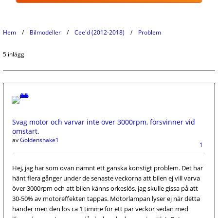
Hem
Bilmodeller
Cee'd (2012-2018)
Problem
5 inlägg
Svag motor och varvar inte över 3000rpm, försvinner vid
omstart.
av
Goldensnake1
1
Hej, jag har som ovan nämnt ett ganska konstigt problem. Det har
hänt flera gånger under de senaste veckorna att bilen ej vill varva
över 3000rpm och att bilen känns orkeslös, jag skulle gissa på att
30-50% av motoreffekten tappas. Motorlampan lyser ej när detta
händer men den lös ca 1 timme för ett par veckor sedan med