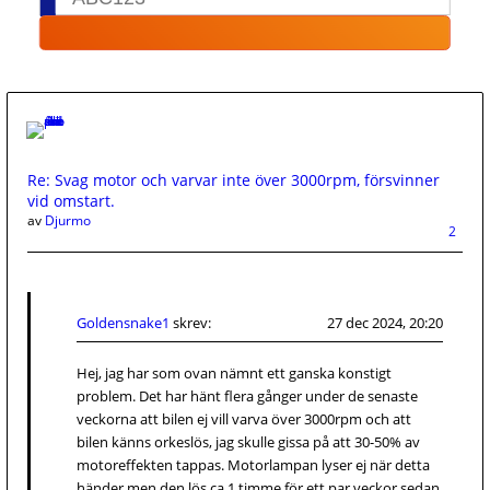
Re: Svag motor och varvar inte över 3000rpm, försvinner
vid omstart.
av
Djurmo
2
Goldensnake1
skrev:
27 dec 2024, 20:20
Hej, jag har som ovan nämnt ett ganska konstigt
problem. Det har hänt flera gånger under de senaste
veckorna att bilen ej vill varva över 3000rpm och att
bilen känns orkeslös, jag skulle gissa på att 30-50% av
motoreffekten tappas. Motorlampan lyser ej när detta
händer men den lös ca 1 timme för ett par veckor sedan