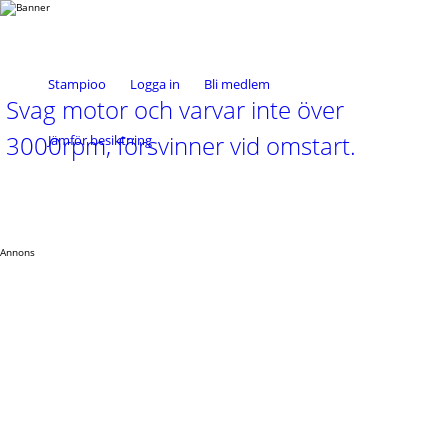
Stampioo
Logga in
Bli medlem
Svag motor och varvar inte över
3000rpm, försvinner vid omstart.
Jämför besiktning
Annons