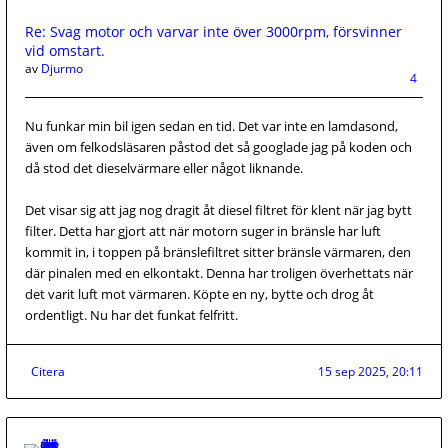
Re: Svag motor och varvar inte över 3000rpm, försvinner
vid omstart.
av
Djurmo
4
Nu funkar min bil igen sedan en tid. Det var inte en lamdasond,
även om felkodsläsaren påstod det så googlade jag på koden och
då stod det dieselvärmare eller något liknande.
Det visar sig att jag nog dragit åt diesel filtret för klent när jag bytt
filter. Detta har gjort att när motorn suger in bränsle har luft
kommit in, i toppen på bränslefiltret sitter bränsle värmaren, den
där pinalen med en elkontakt. Denna har troligen överhettats när
det varit luft mot värmaren. Köpte en ny, bytte och drog åt
ordentligt. Nu har det funkat felfritt.
Citera
15 sep 2025, 20:11