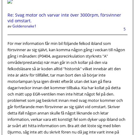
Re: Svag motor och varvar inte över 3000rpm, försvinner
vid omstart.
av
Goldensnake1
5
För mer information får min bil följande felkod ibland som
försvinner av sig självt, kan komma någon gång i veckan till någon
gång i månaden: (P0404, avgasrecirkulation styrkrets "A"
område/prestanda) när man går in och kollar på den via
felkodsläsare så är koden alltid "historisk" vilket innebär att den
inte är aktiv för tillfället, tar man bort den så börjar inte
motorlampan lysa igen direkt efteråt utan det kan gå flera
dagar/veckor innan det kommer tillbaka. Kia har kollat på detta
och mätt upp EGR-ventilen men inte hittat något fel på den.
problemet som jag beskrivit innan med svag motor kommer och
går fortfarande men försvinner av sig självt vid omstart. Skriver
detta ifall någon annan skulle få något liknande och letar
information, verkar vara ett konstigt fel som dyker upp ibland och
är svårt att hitta information om. Bra att det löste sig med bilen
Djurmo, såg inte att du skrivit fören nu då jag inte varit inne på