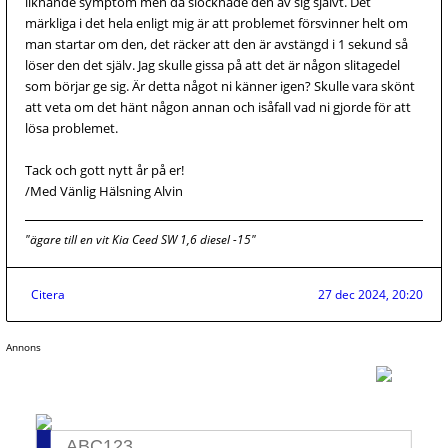
liknande symptom men då slocknade den av sig självt. Det
märkliga i det hela enligt mig är att problemet försvinner helt om
man startar om den, det räcker att den är avstängd i 1 sekund så
löser den det själv. Jag skulle gissa på att det är någon slitagedel
som börjar ge sig. Är detta något ni känner igen? Skulle vara skönt
att veta om det hänt någon annan och isåfall vad ni gjorde för att
lösa problemet.
Tack och gott nytt år på er!
/Med Vänlig Hälsning Alvin
"ägare till en vit Kia Ceed SW 1,6 diesel -15"
Citera
27 dec 2024, 20:20
Annons