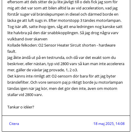
eftersom att dels sitter de ju lite jävligt till o dels fick jag som för
mig att det var som att bilen alltid la av vid acceleration, vad jag
förstår suger väl bränslepumpen in diesel och därmed borde en
läcka ge att luft sugs in. Efter motorstopp 3 tändes motorlampan.
Tog isär allt, satte ihop igen, såg att ena ledningen nog kanske satt
lite halvbra på den där snabbkopplingen. Så jag drog några varv
vulkband över skarven
Kollade felkoden: O2 Sensor Heater Sircuit shorten - hardware
fault.
Jag åkte ändå ut på en testrunda, och då var det exakt som du
beskriver, eller nästan, typ vid 2800 varv så kan man inte accelerera
mer, gäller de växlar jag provade, 1, 2 o3.
Det känns inte rimligt att O2-sensorn dör bara för att jag byter
bränslefilter. Och vore sensorn paj p riktigt borde ju motorlampan
tändas igen när jag kör, men det gör den inte, även om motorn
stallar vid 2800 varv.
Tankar o idéer?
Citera
18 maj 2025, 14:08