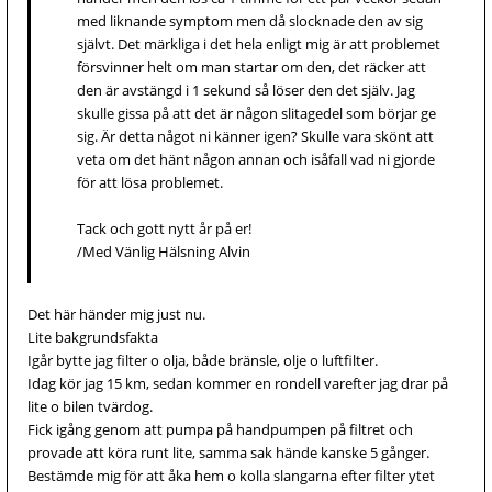
med liknande symptom men då slocknade den av sig
självt. Det märkliga i det hela enligt mig är att problemet
försvinner helt om man startar om den, det räcker att
den är avstängd i 1 sekund så löser den det själv. Jag
skulle gissa på att det är någon slitagedel som börjar ge
sig. Är detta något ni känner igen? Skulle vara skönt att
veta om det hänt någon annan och isåfall vad ni gjorde
för att lösa problemet.
Tack och gott nytt år på er!
/Med Vänlig Hälsning Alvin
Det här händer mig just nu.
Lite bakgrundsfakta
Igår bytte jag filter o olja, både bränsle, olje o luftfilter.
Idag kör jag 15 km, sedan kommer en rondell varefter jag drar på
lite o bilen tvärdog.
Fick igång genom att pumpa på handpumpen på filtret och
provade att köra runt lite, samma sak hände kanske 5 gånger.
Bestämde mig för att åka hem o kolla slangarna efter filter ytet