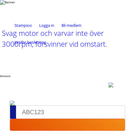
Stampioo
Logga in
Bli medlem
Svag motor och varvar inte över
3000rpm, försvinner vid omstart.
Jämför besiktning
Annons