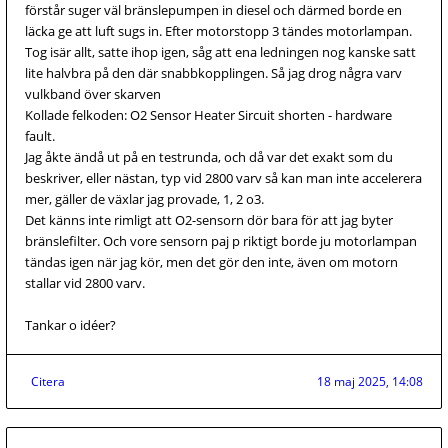
förstår suger väl bränslepumpen in diesel och därmed borde en
läcka ge att luft sugs in. Efter motorstopp 3 tändes motorlampan.
Tog isär allt, satte ihop igen, såg att ena ledningen nog kanske satt
lite halvbra på den där snabbkopplingen. Så jag drog några varv
vulkband över skarven
Kollade felkoden: O2 Sensor Heater Sircuit shorten - hardware
fault.
Jag åkte ändå ut på en testrunda, och då var det exakt som du
beskriver, eller nästan, typ vid 2800 varv så kan man inte accelerera
mer, gäller de växlar jag provade, 1, 2 o3.
Det känns inte rimligt att O2-sensorn dör bara för att jag byter
bränslefilter. Och vore sensorn paj p riktigt borde ju motorlampan
tändas igen när jag kör, men det gör den inte, även om motorn
stallar vid 2800 varv.
Tankar o idéer?
Citera
18 maj 2025, 14:08