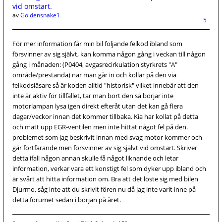
vid omstart.
av
Goldensnake1
5
För mer information får min bil följande felkod ibland som
försvinner av sig självt, kan komma någon gång i veckan till någon
gång i månaden: (P0404, avgasrecirkulation styrkrets "A"
område/prestanda) när man går in och kollar på den via
felkodsläsare så är koden alltid "historisk" vilket innebär att den
inte är aktiv för tillfället, tar man bort den så börjar inte
motorlampan lysa igen direkt efteråt utan det kan gå flera
dagar/veckor innan det kommer tillbaka. Kia har kollat på detta
och mätt upp EGR-ventilen men inte hittat något fel på den.
problemet som jag beskrivit innan med svag motor kommer och
går fortfarande men försvinner av sig självt vid omstart. Skriver
detta ifall någon annan skulle få något liknande och letar
information, verkar vara ett konstigt fel som dyker upp ibland och
är svårt att hitta information om. Bra att det löste sig med bilen
Djurmo, såg inte att du skrivit fören nu då jag inte varit inne på
detta forumet sedan i början på året.