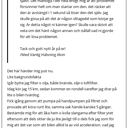
självt. Det märkliga i det hela enligt mig är att problemet
försvinner helt om man startar om den, det räcker att
den är avstängd i 1 sekund så löser den det själv. Jag
skulle gissa på att det är någon slitagedel som börjar ge
sig. Är detta något ni känner igen? Skulle vara skönt att
veta om det hänt någon annan och isåfall vad ni gjorde
för att lösa problemet.
Tack och gott nytt år på er!
/Med Vänlig Hälsning Alvin
Det här händer mig just nu.
Lite bakgrundsfakta
Igår bytte jag filter o olja, både bränsle, olje o luftfilter.
Idag kör jag 15 km, sedan kommer en rondell varefter jag drar på
lite o bilen tvärdog.
Fick igång genom att pumpa på handpumpen på filtret och
provade att köra runt lite, samma sak hände kanske 5 gånger.
Bestämde mig för att åka hem o kolla slangarna efter filter ytet
eftersom att dels sitter de ju lite jävligt till o dels fick jag som för
mig att det var som att bilen alltid la av vid acceleration, vad jag