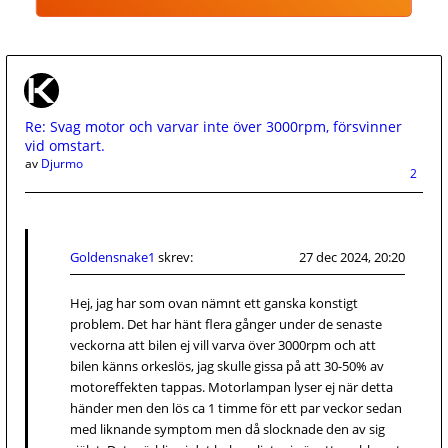
Re: Svag motor och varvar inte över 3000rpm, försvinner
vid omstart.
av
Djurmo
2
Goldensnake1
skrev:
27 dec 2024, 20:20
Hej, jag har som ovan nämnt ett ganska konstigt
problem. Det har hänt flera gånger under de senaste
veckorna att bilen ej vill varva över 3000rpm och att
bilen känns orkeslös, jag skulle gissa på att 30-50% av
motoreffekten tappas. Motorlampan lyser ej när detta
händer men den lös ca 1 timme för ett par veckor sedan
med liknande symptom men då slocknade den av sig