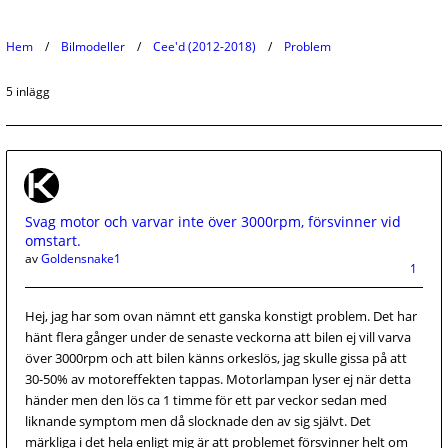
Hem
Bilmodeller
Cee'd (2012-2018)
Problem
5 inlägg
Svag motor och varvar inte över 3000rpm, försvinner vid
omstart.
av
Goldensnake1
1
Hej, jag har som ovan nämnt ett ganska konstigt problem. Det har
hänt flera gånger under de senaste veckorna att bilen ej vill varva
över 3000rpm och att bilen känns orkeslös, jag skulle gissa på att
30-50% av motoreffekten tappas. Motorlampan lyser ej när detta
händer men den lös ca 1 timme för ett par veckor sedan med
liknande symptom men då slocknade den av sig självt. Det
märkliga i det hela enligt mig är att problemet försvinner helt om