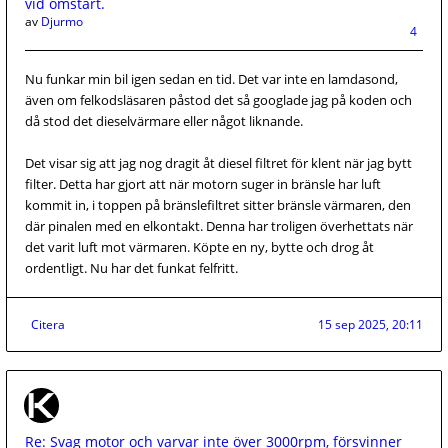
vid omstart.
av
Djurmo
4
Nu funkar min bil igen sedan en tid. Det var inte en lamdasond,
även om felkodsläsaren påstod det så googlade jag på koden och
då stod det dieselvärmare eller något liknande.
Det visar sig att jag nog dragit åt diesel filtret för klent när jag bytt
filter. Detta har gjort att när motorn suger in bränsle har luft
kommit in, i toppen på bränslefiltret sitter bränsle värmaren, den
där pinalen med en elkontakt. Denna har troligen överhettats när
det varit luft mot värmaren. Köpte en ny, bytte och drog åt
ordentligt. Nu har det funkat felfritt.
Citera
15 sep 2025, 20:11
Re: Svag motor och varvar inte över 3000rpm, försvinner