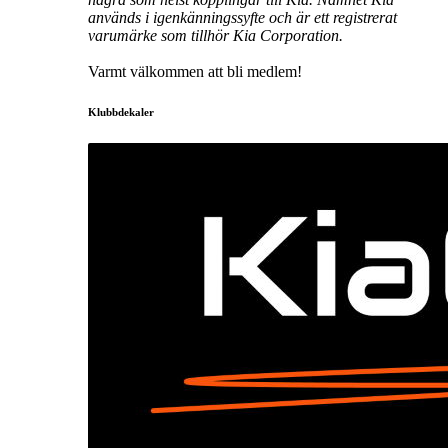
används i igenkänningssyfte och är ett registrerat
varumärke som tillhör Kia Corporation.
Varmt välkommen att bli medlem!
Klubbdekaler