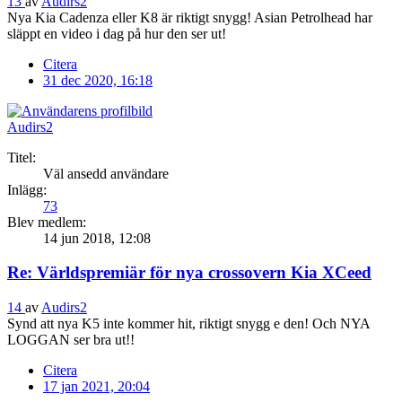
13
av
Audirs2
Nya Kia Cadenza eller K8 är riktigt snygg! Asian Petrolhead har
släppt en video i dag på hur den ser ut!
Citera
31 dec 2020, 16:18
Audirs2
Titel:
Väl ansedd användare
Inlägg:
73
Blev medlem:
14 jun 2018, 12:08
Re: Världspremiär för nya crossovern Kia XCeed
14
av
Audirs2
Synd att nya K5 inte kommer hit, riktigt snygg e den! Och NYA
LOGGAN ser bra ut!!
Citera
17 jan 2021, 20:04