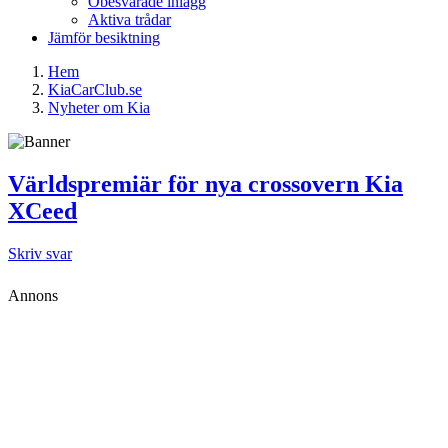
Obesvarade inlägg
Aktiva trådar
Jämför besiktning
Hem
KiaCarClub.se
Nyheter om Kia
Världspremiär för nya crossovern Kia
XCeed
Skriv svar
Annons