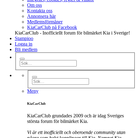
Om oss
Kontakta oss
Annonsera här
Medlemsförmåner
KiaCarClub på Facebook
KiaCarClub - Inofficiellt forum för bilmärket Kia i Sverige!
Stampioo
Logga in
Bli medlem
Meny
KiaCarClub
KiaCarClub grundades 2009 och är idag Sveriges
största forum för bilmärket Kia.
Vi är ett inofficiellt och oberoende community utan
några som helst kopplingar till Kia. Namnet Kia