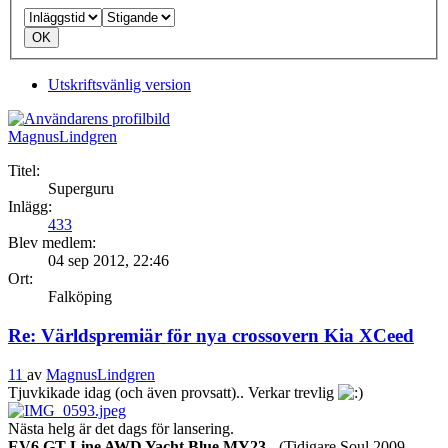
Utskriftsvänlig version
MagnusLindgren
Titel:
Superguru
Inlägg:
433
Blev medlem:
04 sep 2012, 22:46
Ort:
Falköping
Re: Världspremiär för nya crossovern Kia XCeed
11
av
MagnusLindgren
Tjuvkikade idag (och även provsatt).. Verkar trevlig
Nästa helg är det dags för lansering.
EV6 GT Line AWD Yacht Blue MY23
- (Tidigare Soul 2009,