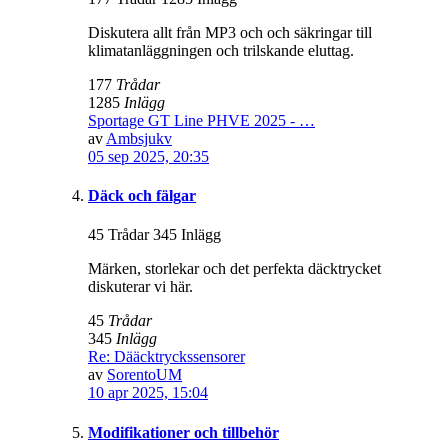
Diskutera allt från MP3 och och säkringar till
klimatanläggningen och trilskande eluttag.
177
Trådar
1285
Inlägg
Sportage GT Line PHVE 2025 - …
av
Ambsjukv
05 sep 2025, 20:35
Däck och fälgar
45 Trådar 345 Inlägg
Märken, storlekar och det perfekta däcktrycket
diskuterar vi här.
45
Trådar
345
Inlägg
Re: Dääcktryckssensorer
av
SorentoUM
10 apr 2025, 15:04
Modifikationer och tillbehör