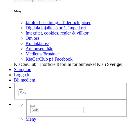
Meny
Jämför besiktning - Tider och priser
Digitala lojalitetskort/stämpelkort
Integritet, cookies, regler & villkor
Om oss
Kontakta oss
Annonsera här
Medlemsförmåner
KiaCarClub på Facebook
KiaCarClub - Inofficiellt forum för bilmärket Kia i Sverige!
Stampioo
Logga in
Bli medlem
Meny