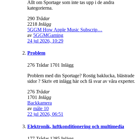
Allt om Sportage som inte tas upp i de andra
kategorierna.
290
Trådar
2218
Inlägg
5GGM How Apple Music Subscrip…
av
5GGMGaming
24 jul 2026, 10:29
Problem
276 Trådar 1701 Inlägg
Problem med din Sportage? Rostig baklucka, blästrade
sidor ? Skriv ett inlägg här och få svar av våra experter.
276
Trådar
1701
Inlägg
Backkamera
av
måle 10
22 jul 2026, 06:51
Elektronik, luftkonditionering och multimedia
177 Trådar 1285 Inlägg