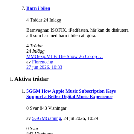
Barn i bilen
4 Trådar 24 Inlägg
Barnvagnar, ISOFIX, iPadfästen, här kan du diskutera
allt som har med barn i bilen att göra.
4
Trådar
24
Inlägg
MMOexp:MLB The Show 26 Co-op …
av
Florencehg
27 jun 2026, 10:33
Aktiva trådar
5GGM How Apple Music Subscription Keys
Support a Better Digital Music Experience
0 Svar 843 Visningar
av
5GGMGaming
,
24 jul 2026, 10:29
0
Svar
843
Visningar