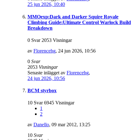
25 jun 2026, 10:40
MMOexp:Dark and Darker Squire Royale
Climbing Guide:Ultimate Control Warlock Build
Breakdown
0 Svar 2053 Visningar
av
Florencehg
,
24 jun 2026, 10:56
0
Svar
2053
Visningar
Senaste inlägget av
Florencehg
,
24 jun 2026, 10:56
BCM styrbox
10 Svar 6945 Visningar
1
2
av
Danello
,
09 mar 2012, 13:25
10
Svar