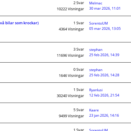
2
Svar
Melmac
30 mar 2026, 11:01
10222
Visningar
två bilar som krockar)
1
Svar
SorentoUM
05 mar 2026, 13:05
4364
Visningar
3
Svar
stephan
25 feb 2026, 14:39
11696
Visningar
0
Svar
stephan
25 feb 2026, 14:28
1646
Visningar
1
Svar
Ryanlusi
12 feb 2026, 21:54
30240
Visningar
5
Svar
Kaare
23 jan 2026, 14:16
9499
Visningar
1
Svar
SorentoUM