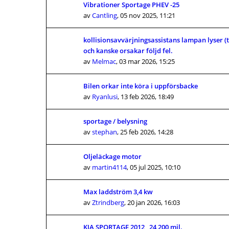
Vibrationer Sportage PHEV -25
av
Cantling
,
05 nov 2025, 11:21
kollisionsavvärjningsassistans lampan lyser (
och kanske orsakar följd fel.
av
Melmac
,
03 mar 2026, 15:25
Bilen orkar inte köra i uppförsbacke
av
Ryanlusi
,
13 feb 2026, 18:49
sportage / belysning
av
stephan
,
25 feb 2026, 14:28
Oljeläckage motor
av
martin4114
,
05 jul 2025, 10:10
Max laddström 3,4 kw
av
Ztrindberg
,
20 jan 2026, 16:03
KIA SPORTAGE 2012 , 24 200 mil.