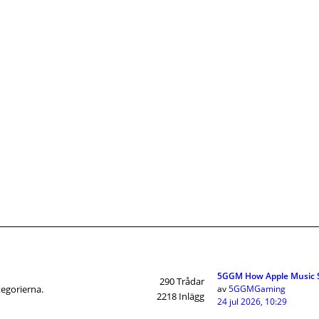
5GGM How Apple Music 
290
Trådar
tegorierna.
av
5GGMGaming
2218
Inlägg
24 jul 2026, 10:29