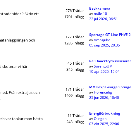
Backkamera
276
Trådar
trade sidor ? Skriv ett
av
måle 10
1701
Inlägg
22 jul 2026, 06:51
Sportage GT Line PHVE 2
177
Trådar
limatanläggningen och
av
Ambsjukv
1285
Inlägg
05 sep 2025, 20:35
Re: Dääcktryckssensorer
45
Trådar
iskuterar vi här.
av
SorentoUM
345
Inlägg
10 apr 2025, 15:04
MMOexp:George Springe
171
Trådar
 med. Från extraljus och
av
Florencehg
1409
Inlägg
25 jun 2026, 10:40
.
Energiförbrukning
11
Trådar
Och var tankar man bästa
av
Olingen
243
Inlägg
03 okt 2025, 22:06