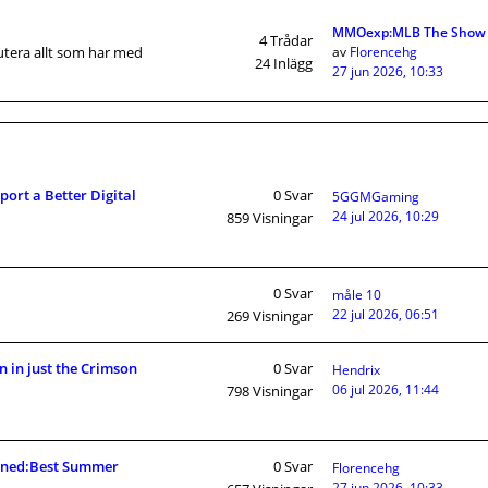
MMOexp:MLB The Show 
4
Trådar
utera allt som har med
av
Florencehg
24
Inlägg
27 jun 2026, 10:33
ort a Better Digital
0
Svar
5GGMGaming
24 jul 2026, 10:29
859
Visningar
0
Svar
måle 10
22 jul 2026, 06:51
269
Visningar
on in just the Crimson
0
Svar
Hendrix
06 jul 2026, 11:44
798
Visningar
ined:Best Summer
0
Svar
Florencehg
27 jun 2026, 10:33