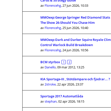
Cards & Strategy Guide
av
Florencehg
,
27 jun 2026, 10:33
MMOexp:George Springer Red Diamond Stats 
The Show 26-Should You Chase Him
av
Florencehg
,
25 jun 2026, 10:40
MMOexp:Dark and Darker Squire Royale Clim
Control Warlock Build Breakdown
av
Florencehg
,
24 jun 2026, 10:56
BCM styrbox
1
2
av
Danello
,
09 mar 2012, 13:25
KIA Sportage-III , Stötdämpare och fjädrar... ?
av
2stroke
,
22 apr 2026, 23:37
Sportage 2017 Automatlåda
av
stephan
,
02 apr 2026, 18:15