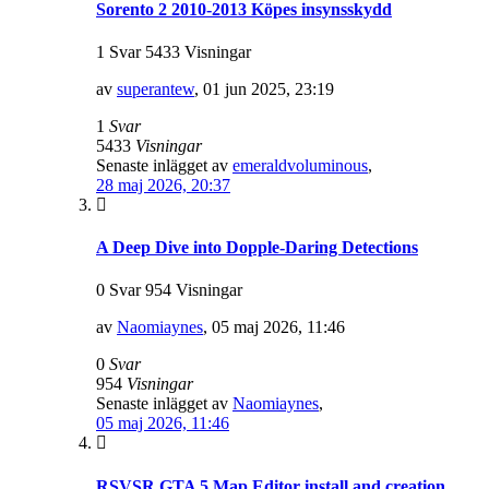
Sorento 2 2010-2013 Köpes insynsskydd
1 Svar 5433 Visningar
av
superantew
,
01 jun 2025, 23:19
1
Svar
5433
Visningar
Senaste inlägget av
emeraldvoluminous
,
28 maj 2026, 20:37
A Deep Dive into Dopple-Daring Detections
0 Svar 954 Visningar
av
Naomiaynes
,
05 maj 2026, 11:46
0
Svar
954
Visningar
Senaste inlägget av
Naomiaynes
,
05 maj 2026, 11:46
RSVSR GTA 5 Map Editor install and creation