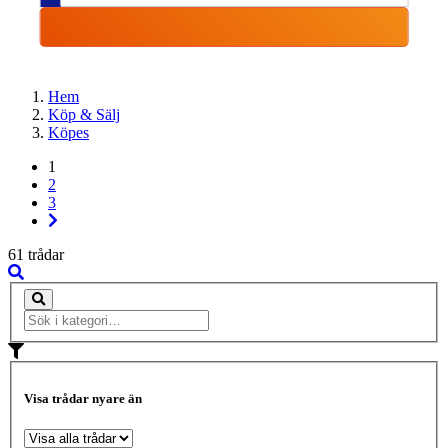
Hem
Köp & Sälj
Köpes
1
2
3
61 trådar
Visa trådar nyare än