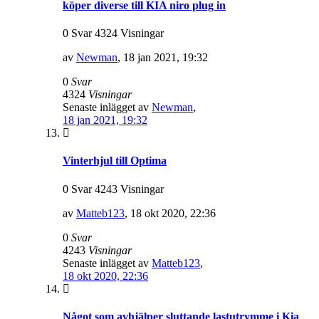
köper diverse till KIA niro plug in
0 Svar 4324 Visningar
av
Newman
,
18 jan 2021, 19:32
0
Svar
4324
Visningar
Senaste inlägget av
Newman
,
18 jan 2021, 19:32
Vinterhjul till Optima
0 Svar 4243 Visningar
av
Matteb123
,
18 okt 2020, 22:36
0
Svar
4243
Visningar
Senaste inlägget av
Matteb123
,
18 okt 2020, 22:36
Något som avhjälper sluttande lastutrymme i Kia