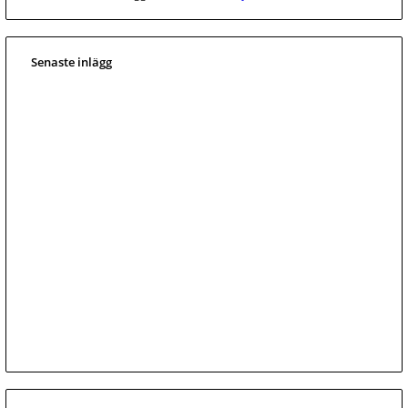
Senaste inlägg