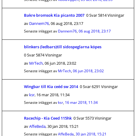
Bakre bromsok Kia picanto 2007
0 Svar 5814 Visningar
av
Dannem76
,
06 aug 2018, 23:17
Senaste inlägget av
Dannem76
,
06 aug 2018, 23:17
blinkers (ledbars)till sidospeglarna köpes
0 Svar 5874 Visningar
av
MrTech
,
06 jun 2018, 23:02
Senaste inlägget av
MrTech
,
06 jun 2018, 23:02
Wingbar till Kia ceéd sw 2014
0 Svar 6291 Visningar
av
ksr
,
16 mar 2018, 11:34
Senaste inlägget av
ksr
,
16 mar 2018, 11:34
Racechip - Kia Ceed 115hk
0 Svar 5573 Visningar
av
AffeBeda
,
30 jan 2018, 15:21
Senaste inlägget av
AffeBeda
,
30 jan 2018, 15:21