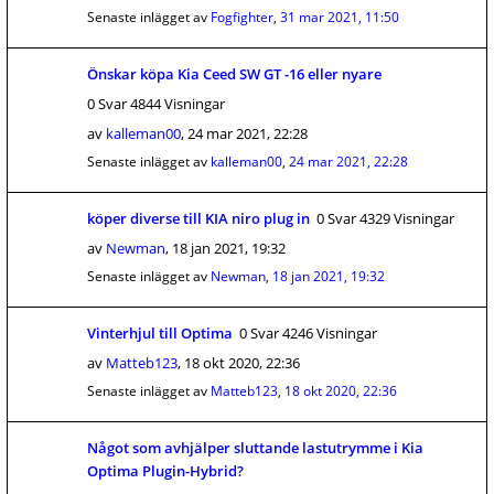
Senaste inlägget av
Fogfighter
,
31 mar 2021, 11:50
Önskar köpa Kia Ceed SW GT -16 eller nyare
0 Svar 4844 Visningar
av
kalleman00
,
24 mar 2021, 22:28
Senaste inlägget av
kalleman00
,
24 mar 2021, 22:28
köper diverse till KIA niro plug in
0 Svar 4329 Visningar
av
Newman
,
18 jan 2021, 19:32
Senaste inlägget av
Newman
,
18 jan 2021, 19:32
Vinterhjul till Optima
0 Svar 4246 Visningar
av
Matteb123
,
18 okt 2020, 22:36
Senaste inlägget av
Matteb123
,
18 okt 2020, 22:36
Något som avhjälper sluttande lastutrymme i Kia
Optima Plugin-Hybrid?