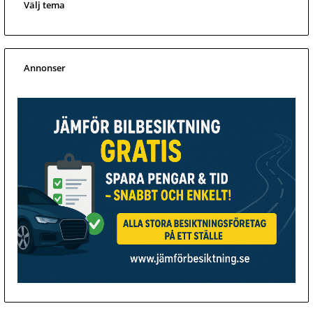
Välj tema
Annonser