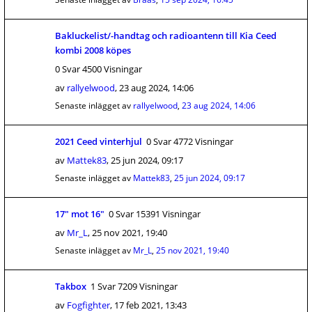
Bakluckelist/-handtag och radioantenn till Kia Ceed
kombi 2008 köpes
0 Svar 4500 Visningar
av
rallyelwood
,
23 aug 2024, 14:06
Senaste inlägget av
rallyelwood
,
23 aug 2024, 14:06
2021 Ceed vinterhjul
0 Svar 4772 Visningar
av
Mattek83
,
25 jun 2024, 09:17
Senaste inlägget av
Mattek83
,
25 jun 2024, 09:17
17" mot 16"
0 Svar 15391 Visningar
av
Mr_L
,
25 nov 2021, 19:40
Senaste inlägget av
Mr_L
,
25 nov 2021, 19:40
Takbox
1 Svar 7209 Visningar
av
Fogfighter
,
17 feb 2021, 13:43