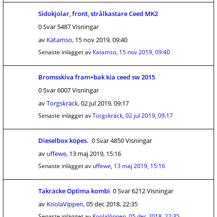
Sidokjolar, front, strålkastare Ceed MK2
0 Svar 5487 Visningar
av
Katamso
,
15 nov 2019, 09:40
Senaste inlägget av
Katamso
,
15 nov 2019, 09:40
Bromsskiva fram+bak kia ceed sw 2015
0 Svar 6007 Visningar
av
Torgskräck
,
02 jul 2019, 09:17
Senaste inlägget av
Torgskräck
,
02 jul 2019, 09:17
Dieselbox köpes.
0 Svar 4850 Visningar
av
uffewe
,
13 maj 2019, 15:16
Senaste inlägget av
uffewe
,
13 maj 2019, 15:16
Takräcke Optima kombi
0 Svar 6212 Visningar
av
KoolaVippen
,
05 dec 2018, 22:35
Senaste inlägget av
KoolaVippen
,
05 dec 2018, 22:35