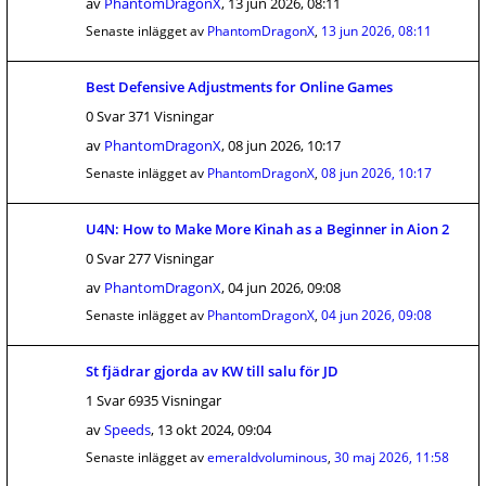
av
PhantomDragonX
,
13 jun 2026, 08:11
Senaste inlägget av
PhantomDragonX
,
13 jun 2026, 08:11
Best Defensive Adjustments for Online Games
0 Svar 371 Visningar
av
PhantomDragonX
,
08 jun 2026, 10:17
Senaste inlägget av
PhantomDragonX
,
08 jun 2026, 10:17
U4N: How to Make More Kinah as a Beginner in Aion 2
0 Svar 277 Visningar
av
PhantomDragonX
,
04 jun 2026, 09:08
Senaste inlägget av
PhantomDragonX
,
04 jun 2026, 09:08
St fjädrar gjorda av KW till salu för JD
1 Svar 6935 Visningar
av
Speeds
,
13 okt 2024, 09:04
Senaste inlägget av
emeraldvoluminous
,
30 maj 2026, 11:58