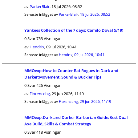
av
ParkerBlair
,
18 jul 2026, 08:52
Senaste inlägget av
ParkerBlair
,
18 jul 2026, 08:52
Yankees Collection of the 7 days: Camilo Doval 5/19)
0 Svar 753 Visningar
av
Hendrix
,
09 jul 2026, 10:41
Senaste inlägget av
Hendrix
,
09 jul 2026, 10:41
MMOexp:How to Counter Rat Rogues in Dark and
Darker:Movement, Sound & Buckler Tips
0 Svar 426 Visningar
av
Florencehg
,
29 jun 2026, 11:19
Senaste inlägget av
Florencehg
,
29 jun 2026, 11:19
MMOexp:Dark and Darker Barbarian Guide:Best Dual
Axe Build, Skills & Combat Strategy
0 Svar 418 Visningar