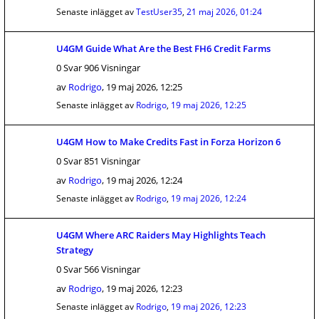
Senaste inlägget av
TestUser35
,
21 maj 2026, 01:24
U4GM Guide What Are the Best FH6 Credit Farms
0 Svar 906 Visningar
av
Rodrigo
,
19 maj 2026, 12:25
Senaste inlägget av
Rodrigo
,
19 maj 2026, 12:25
U4GM How to Make Credits Fast in Forza Horizon 6
0 Svar 851 Visningar
av
Rodrigo
,
19 maj 2026, 12:24
Senaste inlägget av
Rodrigo
,
19 maj 2026, 12:24
U4GM Where ARC Raiders May Highlights Teach
Strategy
0 Svar 566 Visningar
av
Rodrigo
,
19 maj 2026, 12:23
Senaste inlägget av
Rodrigo
,
19 maj 2026, 12:23