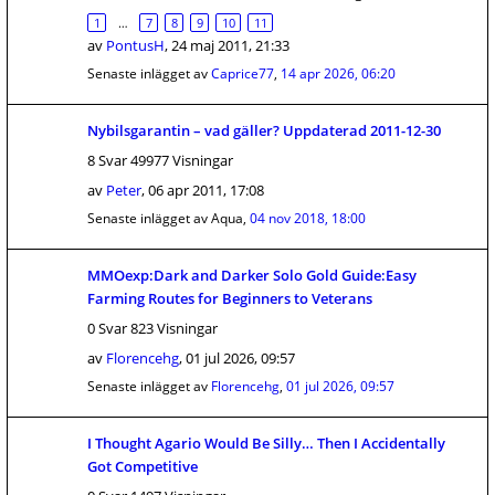
1
…
7
8
9
10
11
av
PontusH
,
24 maj 2011, 21:33
Senaste inlägget av
Caprice77
,
14 apr 2026, 06:20
Nybilsgarantin – vad gäller? Uppdaterad 2011-12-30
8 Svar 49977 Visningar
av
Peter
,
06 apr 2011, 17:08
Senaste inlägget av
Aqua
,
04 nov 2018, 18:00
MMOexp:Dark and Darker Solo Gold Guide:Easy
Farming Routes for Beginners to Veterans
0 Svar 823 Visningar
av
Florencehg
,
01 jul 2026, 09:57
Senaste inlägget av
Florencehg
,
01 jul 2026, 09:57
I Thought Agario Would Be Silly… Then I Accidentally
Got Competitive