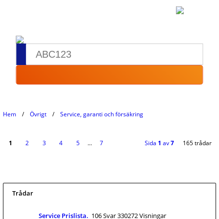
Hem
Övrigt
Service, garanti och försäkring
1
2
3
4
5
…
7
Sida
1
av
7
165 trådar
Trådar
Service Prislista.
106 Svar 330272 Visningar