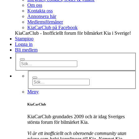
Om oss
Kontakta oss
Annonsera här
Medlemsförmåner
KiaCarClub på Facebook
KiaCarClub - Inofficiellt forum för bilmärket Kia i Sverige!
Stampioo
Logga in
Bli medlem
Meny
KiaCarClub
KiaCarClub grundades 2009 och är idag Sveriges
största forum för bilmärket Kia.
Vi är ett inofficiellt och oberoende community utan
några som helst kopplingar till Kia. Namnet Kia