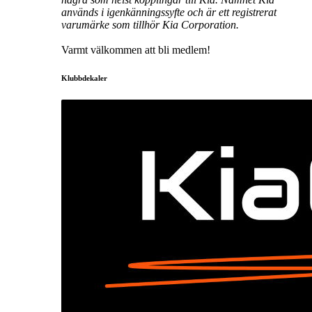
används i igenkänningssyfte och är ett registrerat
varumärke som tillhör Kia Corporation.
Varmt välkommen att bli medlem!
Klubbdekaler