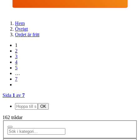
Hem
Övrigt
Ordet är fritt
1
2
3
4
5
…
7
Sida
1
av
7
162 trådar