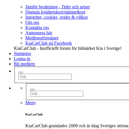
Jämför besiktning - Tider och priser
Digitala lojalitetskort/stämpelkort
Integritet, cookies, regler & villkor
Om oss
Kontakta oss
Annonsera här
Medlemsförmåner
KiaCarClub på Facebook
KiaCarClub - Inofficiellt forum för bilmärket Kia i Sverige!
Stampioo
Logga in
Bli medlem
Meny
KiaCarClub
KiaCarClub grundades 2009 och är idag Sveriges största 