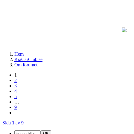
Hem
KiaCarClub.se
Om forumet
1
2
3
4
5
…
9
Sida
1
av
9