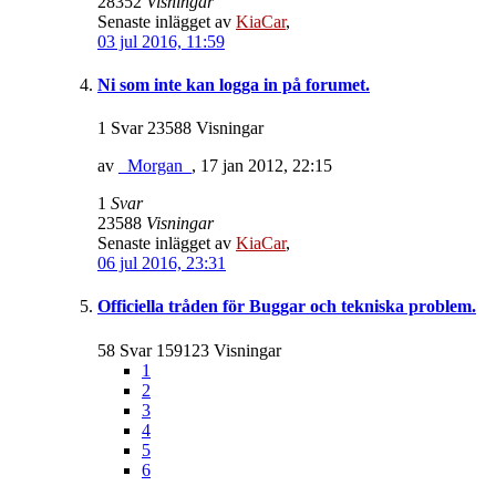
28352
Visningar
Senaste inlägget av
KiaCar
,
03 jul 2016, 11:59
Ni som inte kan logga in på forumet.
1 Svar 23588 Visningar
av
_Morgan_
,
17 jan 2012, 22:15
1
Svar
23588
Visningar
Senaste inlägget av
KiaCar
,
06 jul 2016, 23:31
Officiella tråden för Buggar och tekniska problem.
58 Svar 159123 Visningar
1
2
3
4
5
6