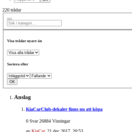
220 trådar
Visa trådar nyare än
Sortera efter
Anslag
KiaCarClub-dekaler finns nu att köpa
0 Svar 26884 Visningar
av
KiaCar
,
21 dec 2017, 20:53