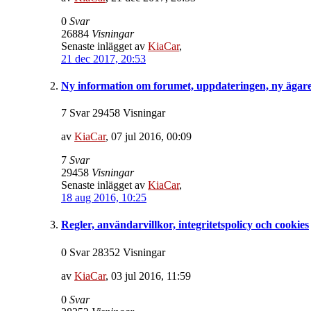
0
Svar
26884
Visningar
Senaste inlägget av
KiaCar
,
21 dec 2017, 20:53
Ny information om forumet, uppdateringen, ny ägare
7 Svar 29458 Visningar
av
KiaCar
,
07 jul 2016, 00:09
7
Svar
29458
Visningar
Senaste inlägget av
KiaCar
,
18 aug 2016, 10:25
Regler, användarvillkor, integritetspolicy och cookies
0 Svar 28352 Visningar
av
KiaCar
,
03 jul 2016, 11:59
0
Svar