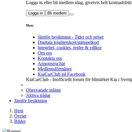
Logga in eller bli medlem idag, givetvis helt kostnadsfritt
Logga in
Bli medlem
Meny
Jämför besiktning - Tider och priser
Digitala lojalitetskort/stämpelkort
Integritet, cookies, regler & villkor
Om oss
Kontakta oss
Annonsera här
Medlemsförmåner
KiaCarClub på Facebook
KiaCarClub - Inofficiellt forum för bilmärket Kia i Sveri
Obesvarade inlägg
Aktiva trådar
Jämför besiktning
Hem
Övrigt
Bilder