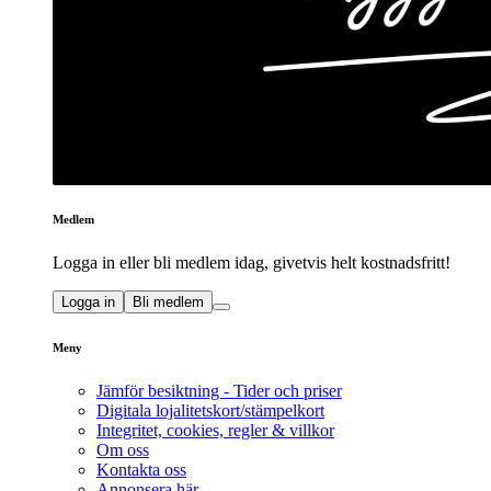
Medlem
Logga in eller bli medlem idag, givetvis helt kostnadsfritt!
Logga in
Bli medlem
Meny
Jämför besiktning - Tider och priser
Digitala lojalitetskort/stämpelkort
Integritet, cookies, regler & villkor
Om oss
Kontakta oss
Annonsera här