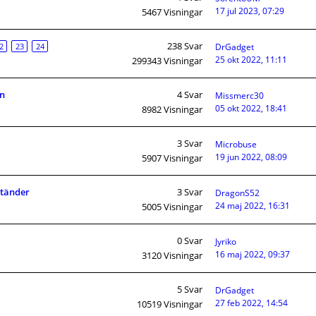
17 jul 2023, 07:29
5467
Visningar
238
Svar
2
23
24
DrGadget
25 okt 2022, 11:11
299343
Visningar
on
4
Svar
Missmerc30
05 okt 2022, 18:41
8982
Visningar
3
Svar
Microbuse
19 jun 2022, 08:09
5907
Visningar
ständer
3
Svar
DragonS52
24 maj 2022, 16:31
5005
Visningar
0
Svar
Jyriko
16 maj 2022, 09:37
3120
Visningar
5
Svar
DrGadget
27 feb 2022, 14:54
10519
Visningar