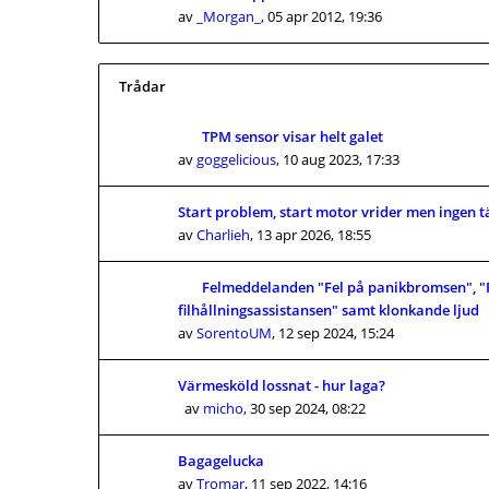
av
_Morgan_
,
05 apr 2012, 19:36
Trådar
TPM sensor visar helt galet
av
goggelicious
,
10 aug 2023, 17:33
Start problem, start motor vrider men ingen 
av
Charlieh
,
13 apr 2026, 18:55
Felmeddelanden "Fel på panikbromsen", "
filhållningsassistansen" samt klonkande ljud
av
SorentoUM
,
12 sep 2024, 15:24
Värmesköld lossnat - hur laga?
av
micho
,
30 sep 2024, 08:22
Bagagelucka
av
Tromar
,
11 sep 2022, 14:16