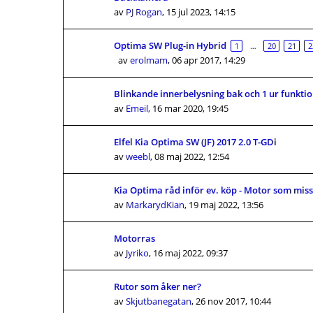
av
PJ Rogan
,
15 jul 2023, 14:15
Optima SW Plug-in Hybrid
1
…
20
21
2
av
erolmam
,
06 apr 2017, 14:29
Blinkande innerbelysning bak och 1 ur funkti
av
Emeil
,
16 mar 2020, 19:45
Elfel Kia Optima SW (JF) 2017 2.0 T-GDi
av
weebl
,
08 maj 2022, 12:54
Kia Optima råd inför ev. köp - Motor som mis
av
MarkarydKian
,
19 maj 2022, 13:56
Motorras
av
Jyriko
,
16 maj 2022, 09:37
Rutor som åker ner?
av
Skjutbanegatan
,
26 nov 2017, 10:44