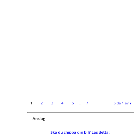
1
2
3
4
5
…
7
Sida
1
av
7
Anslag
Ska du chippa din bil? Läs detta: