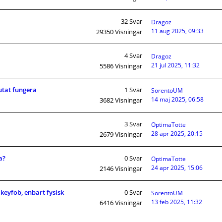
32
Svar
Dragoz
11 aug 2025, 09:33
29350
Visningar
4
Svar
Dragoz
21 jul 2025, 11:32
5586
Visningar
utat fungera
1
Svar
SorentoUM
14 maj 2025, 06:58
3682
Visningar
3
Svar
OptimaTotte
28 apr 2025, 20:15
2679
Visningar
a?
0
Svar
OptimaTotte
24 apr 2025, 15:06
2146
Visningar
 keyfob, enbart fysisk
0
Svar
SorentoUM
13 feb 2025, 11:32
6416
Visningar