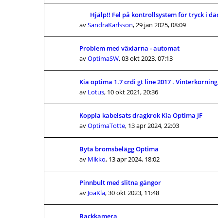
Hjälp!! Fel på kontrollsystem för tryck i d
av
SandraKarlsson
,
29 jan 2025, 08:09
Problem med växlarna - automat
av
OptimaSW
,
03 okt 2023, 07:13
Kia optima 1.7 crdi gt line 2017 . Vinterkörning
av
Lotus
,
10 okt 2021, 20:36
Koppla kabelsats dragkrok Kia Optima JF
av
OptimaTotte
,
13 apr 2024, 22:03
Byta bromsbelägg Optima
av
Mikko
,
13 apr 2024, 18:02
Pinnbult med slitna gängor
av
JoaKla
,
30 okt 2023, 11:48
Backkamera