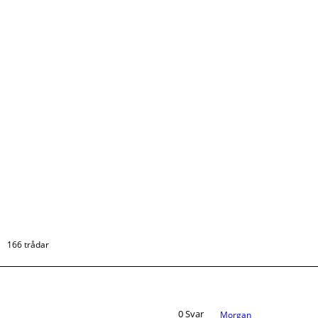
166 trådar
0
Svar
_Morgan_