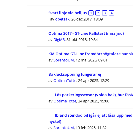
Svart linje vid helljus
1
2
3
4
av
obetsak
,
26 dec 2017, 18:09
Optima 2017 - GT-Line Kallstart (missljud)
av
DigiAB
,
31 okt 2018, 19:34
KIA Optima GT-Line framdörrhögtalare har sl
av
SorentoUM
,
12 maj 2025, 09:01
Baklucksöppning fungerar ej
av
OptimaTotte
,
24 apr 2025, 12:29
Lös parkeringssensor (v sida bak), hur fäst
av
OptimaTotte
,
24 apr 2025, 15:06
Ibland stendöd bil (går ej att låsa upp med
nyckel)
av
SorentoUM
,
13 feb 2025, 11:32