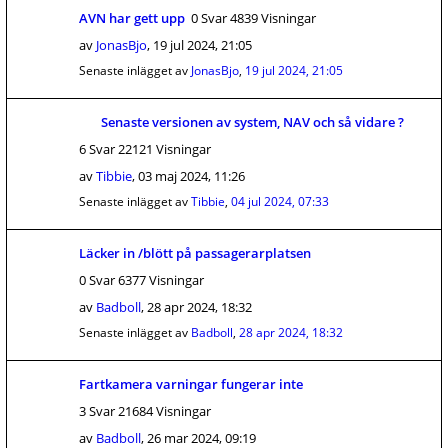
AVN har gett upp
0 Svar 4839 Visningar
av
JonasBjo
,
19 jul 2024, 21:05
Senaste inlägget av
JonasBjo
,
19 jul 2024, 21:05
Senaste versionen av system, NAV och så vidare ?
6 Svar 22121 Visningar
av
Tibbie
,
03 maj 2024, 11:26
Senaste inlägget av
Tibbie
,
04 jul 2024, 07:33
Läcker in /blött på passagerarplatsen
0 Svar 6377 Visningar
av
Badboll
,
28 apr 2024, 18:32
Senaste inlägget av
Badboll
,
28 apr 2024, 18:32
Fartkamera varningar fungerar inte
3 Svar 21684 Visningar
av
Badboll
,
26 mar 2024, 09:19