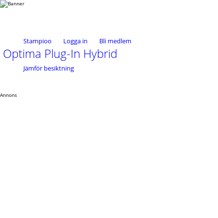
Stampioo
Logga in
Bli medlem
Optima Plug-In Hybrid
Jämför besiktning
Annons