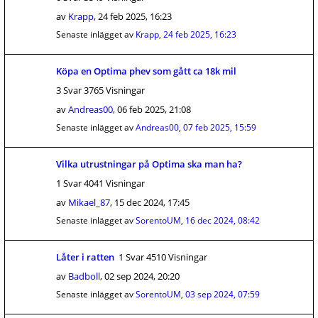
av
Krapp
,
24 feb 2025, 16:23
Senaste inlägget av
Krapp
,
24 feb 2025, 16:23
Köpa en Optima phev som gått ca 18k mil
3 Svar 3765 Visningar
av
Andreas00
,
06 feb 2025, 21:08
Senaste inlägget av
Andreas00
,
07 feb 2025, 15:59
Vilka utrustningar på Optima ska man ha?
1 Svar 4041 Visningar
av
Mikael_87
,
15 dec 2024, 17:45
Senaste inlägget av
SorentoUM
,
16 dec 2024, 08:42
Låter i ratten
1 Svar 4510 Visningar
av
Badboll
,
02 sep 2024, 20:20
Senaste inlägget av
SorentoUM
,
03 sep 2024, 07:59