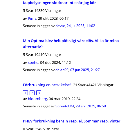
Kupbelysningen slocknar inte när jag kör
5 Svar 14830 Visningar
av
Pims
,
29 okt 2023, 06:17
Senaste inlägget av
davve
,
24 jul 2025, 11:02
Min Optima blev helt plötsligt värdelös. Vilka är mina
alternativ?
5 Svar 19410 Visningar
av
spehe
,
04 dec 2024, 11:12
Senaste inlägget av
dejan90
,
07 jun 2025, 21:27
Förbrukning en besvikelse?
21 Svar 41421 Visningar
1
2
3
av
bloomberg
,
04 mar 2019, 22:34
Senaste inlägget av
SorentoUM
,
29 apr 2025, 06:59
PHEV förbrukning bensin resp. el, Sommar resp. vinter
0 Svar 3549 Visningar