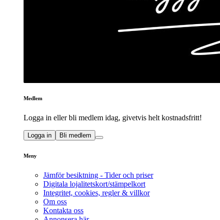
Medlem
Logga in eller bli medlem idag, givetvis helt kostnadsfritt!
Logga in
Bli medlem
Meny
Jämför besiktning - Tider och priser
Digitala lojalitetskort/stämpelkort
Integritet, cookies, regler & villkor
Om oss
Kontakta oss
Annonsera här