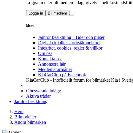
Logga in eller bli medlem idag, givetvis helt kostnadsfritt
Logga in
Bli medlem
Meny
Jämför besiktning - Tider och priser
Digitala lojalitetskort/stämpelkort
Integritet, cookies, regler & villkor
Om oss
Kontakta oss
Annonsera här
Medlemsförmåner
KiaCarClub på Facebook
KiaCarClub - Inofficiellt forum för bilmärket Kia i Sveri
Obesvarade inlägg
Aktiva trådar
Jämför besiktning
Hem
Bilmodeller
Andra bilmärken