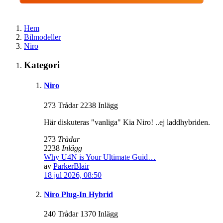
Hem
Bilmodeller
Niro
Kategori
Niro
273 Trådar 2238 Inlägg
Här diskuteras "vanliga" Kia Niro! ..ej laddhybriden.
273
Trådar
2238
Inlägg
Why U4N is Your Ultimate Guid…
av
ParkerBlair
18 jul 2026, 08:50
Niro Plug-In Hybrid
240 Trådar 1370 Inlägg