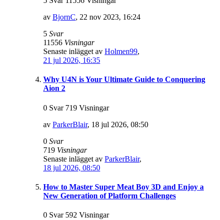
5 Svar 11556 Visningar
av
BjornC
,
22 nov 2023, 16:24
5
Svar
11556
Visningar
Senaste inlägget av
Holmen99
,
21 jul 2026, 16:35
Why U4N is Your Ultimate Guide to Conquering
Aion 2
0 Svar 719 Visningar
av
ParkerBlair
,
18 jul 2026, 08:50
0
Svar
719
Visningar
Senaste inlägget av
ParkerBlair
,
18 jul 2026, 08:50
How to Master Super Meat Boy 3D and Enjoy a
New Generation of Platform Challenges
0 Svar 592 Visningar