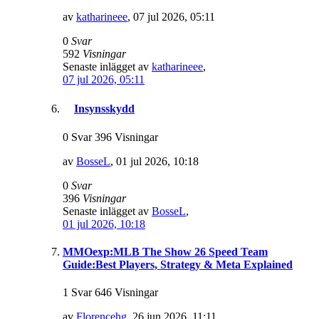
av
katharineee
,
07 jul 2026, 05:11
0
Svar
592
Visningar
Senaste inlägget av
katharineee
,
07 jul 2026, 05:11
Insynsskydd
0 Svar 396 Visningar
av
BosseL
,
01 jul 2026, 10:18
0
Svar
396
Visningar
Senaste inlägget av
BosseL
,
01 jul 2026, 10:18
MMOexp:MLB The Show 26 Speed Team
Guide:Best Players, Strategy & Meta Explained
1 Svar 646 Visningar
av
Florencehg
,
26 jun 2026, 11:11