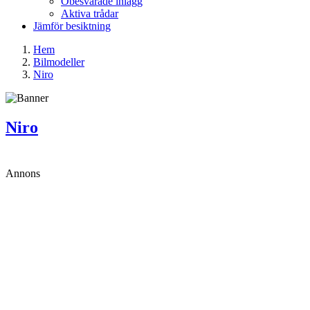
Obesvarade inlägg
Aktiva trådar
Jämför besiktning
Hem
Bilmodeller
Niro
Niro
Annons