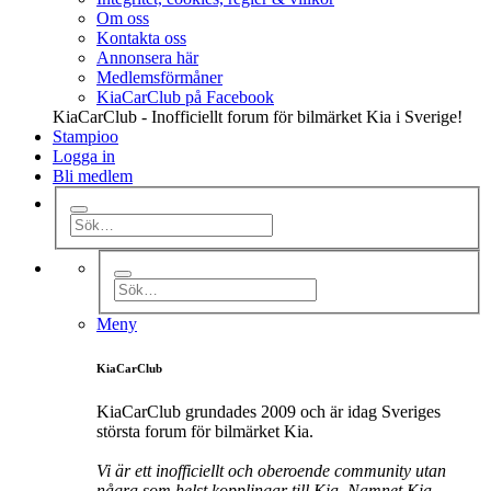
Om oss
Kontakta oss
Annonsera här
Medlemsförmåner
KiaCarClub på Facebook
KiaCarClub - Inofficiellt forum för bilmärket Kia i Sverige!
Stampioo
Logga in
Bli medlem
Meny
KiaCarClub
KiaCarClub grundades 2009 och är idag Sveriges
största forum för bilmärket Kia.
Vi är ett inofficiellt och oberoende community utan
några som helst kopplingar till Kia. Namnet Kia