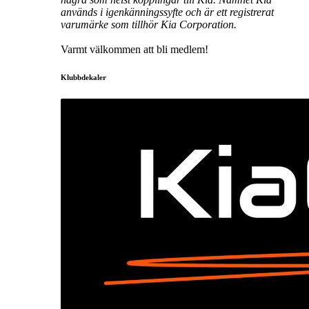
används i igenkänningssyfte och är ett registrerat
varumärke som tillhör Kia Corporation.
Varmt välkommen att bli medlem!
Klubbdekaler