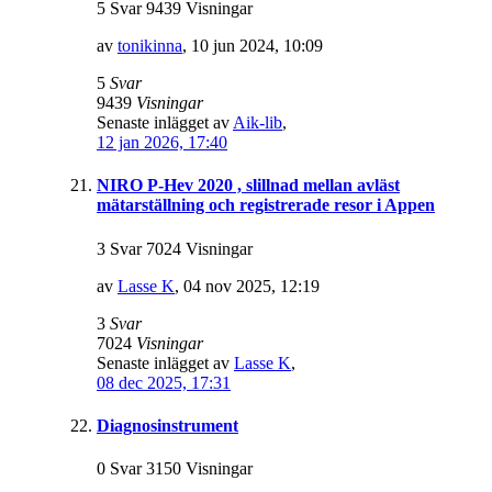
5 Svar 9439 Visningar
av
tonikinna
,
10 jun 2024, 10:09
5
Svar
9439
Visningar
Senaste inlägget av
Aik-lib
,
12 jan 2026, 17:40
NIRO P-Hev 2020 , slillnad mellan avläst
mätarställning och registrerade resor i Appen
3 Svar 7024 Visningar
av
Lasse K
,
04 nov 2025, 12:19
3
Svar
7024
Visningar
Senaste inlägget av
Lasse K
,
08 dec 2025, 17:31
Diagnosinstrument
0 Svar 3150 Visningar