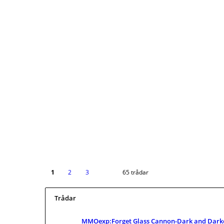
1
2
3
65 trådar
Trådar
MMOexp:Forget Glass Cannon-Dark and Darke