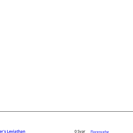
r's Leviathan
0
Svar
Florencehg