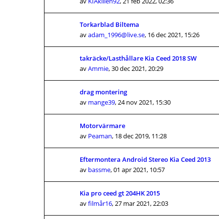
av
KIAkillen92
,
21 feb 2022, 02:36
Torkarblad Biltema
av
adam_1996@live.se
,
16 dec 2021, 15:26
takräcke/Lasthållare Kia Ceed 2018 SW
av
Ammie
,
30 dec 2021, 20:29
drag montering
av
mange39
,
24 nov 2021, 15:30
Motorvärmare
av
Peaman
,
18 dec 2019, 11:28
Eftermontera Android Stereo Kia Ceed 2013
av
bassme
,
01 apr 2021, 10:57
Kia pro ceed gt 204HK 2015
av
filmår16
,
27 mar 2021, 22:03