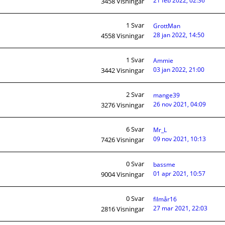
21 feb 2022, 02:36
3458
Visningar
1
Svar
GrottMan
28 jan 2022, 14:50
4558
Visningar
1
Svar
Ammie
03 jan 2022, 21:00
3442
Visningar
2
Svar
mange39
26 nov 2021, 04:09
3276
Visningar
6
Svar
Mr_L
09 nov 2021, 10:13
7426
Visningar
0
Svar
bassme
01 apr 2021, 10:57
9004
Visningar
0
Svar
filmår16
27 mar 2021, 22:03
2816
Visningar