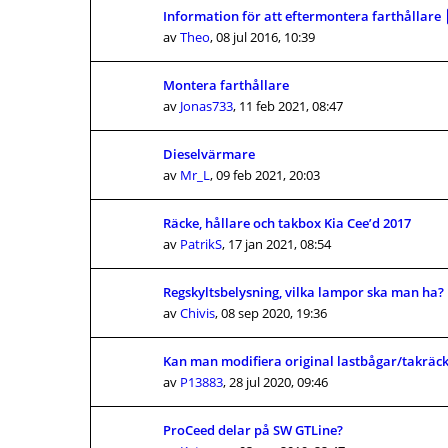
Information för att eftermontera farthållare
av
Theo
,
08 jul 2016, 10:39
Montera farthållare
av
Jonas733
,
11 feb 2021, 08:47
Dieselvärmare
av
Mr_L
,
09 feb 2021, 20:03
Räcke, hållare och takbox Kia Cee’d 2017
av
PatrikS
,
17 jan 2021, 08:54
Regskyltsbelysning, vilka lampor ska man ha?
av
Chivis
,
08 sep 2020, 19:36
Kan man modifiera original lastbågar/takräc
av
P13883
,
28 jul 2020, 09:46
ProCeed delar på SW GTLine?