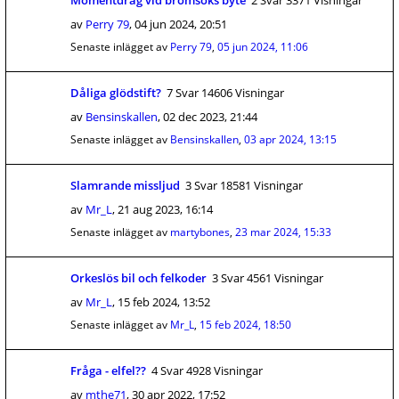
Momentdrag vid bromsoks byte
2 Svar 3371 Visningar
av
Perry 79
,
04 jun 2024, 20:51
Senaste inlägget av
Perry 79
,
05 jun 2024, 11:06
Dåliga glödstift?
7 Svar 14606 Visningar
av
Bensinskallen
,
02 dec 2023, 21:44
Senaste inlägget av
Bensinskallen
,
03 apr 2024, 13:15
Slamrande missljud
3 Svar 18581 Visningar
av
Mr_L
,
21 aug 2023, 16:14
Senaste inlägget av
martybones
,
23 mar 2024, 15:33
Orkeslös bil och felkoder
3 Svar 4561 Visningar
av
Mr_L
,
15 feb 2024, 13:52
Senaste inlägget av
Mr_L
,
15 feb 2024, 18:50
Fråga - elfel??
4 Svar 4928 Visningar
av
mthe71
,
30 apr 2022, 17:52