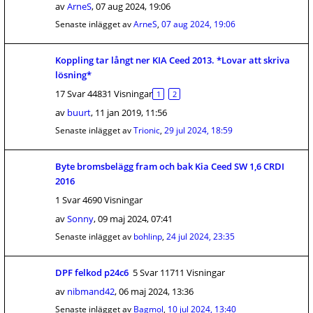
av
ArneS
,
07 aug 2024, 19:06
Senaste inlägget av
ArneS
,
07 aug 2024, 19:06
Koppling tar långt ner KIA Ceed 2013. *Lovar att skriva
lösning*
17 Svar 44831 Visningar
1
2
av
buurt
,
11 jan 2019, 11:56
Senaste inlägget av
Trionic
,
29 jul 2024, 18:59
Byte bromsbelägg fram och bak Kia Ceed SW 1,6 CRDI
2016
1 Svar 4690 Visningar
av
Sonny
,
09 maj 2024, 07:41
Senaste inlägget av
bohlinp
,
24 jul 2024, 23:35
DPF felkod p24c6
5 Svar 11711 Visningar
av
nibmand42
,
06 maj 2024, 13:36
Senaste inlägget av
Bagmol
,
10 jul 2024, 13:40