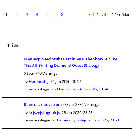
1
2
3
4
5
…
8
Sida
1
av
8
177 trådar
Trådar
MMOexp:Need Stubs Fast in MLB The Show 26? Try
This All-Bunting Diamond Quest Strategy
0 Svar 740 Visningar
av
Florencehg
,
24 jun 2026, 10:54
Senaste inlägget av
Florencehg
,
24 jun 2026, 10:54
Bilen drar tjuvström
0 Svar 2776 Visningar
av
hejsvejslingonfejs
,
23 jan 2026, 23:53
Senaste inlägget av
hejsvejslingonfejs
,
23 jan 2026, 23:53