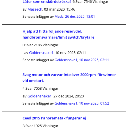
Låter som en skördetröska!
6 Svar 7546 Visningar
av
Massech
,
03 mar 2020, 15:46
Senaste inlägget av
Medc
,
26 dec 2025, 13:01
Hjälp att hitta följande reservdel,
handbromsvarnare/limit switch/brytare
0 Svar 2186 Visningar
av
Goldensnake1
,
10 nov 2025, 02:11
Senaste inlägget av
Goldensnake1
,
10 nov 2025, 02:11
Svag motor och varvar inte över 3000rpm, försvinner
vid omstart.
4 Svar 7053 Visningar
av
Goldensnake1
,
27 dec 2024, 20:20
Senaste inlägget av
Goldensnake1
,
10 nov 2025, 01:52
Ceed 2015 Panoramatak fungerar ej
3 Svar 1925 Visningar