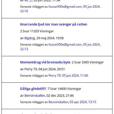
av
Mr_L
,
20 jun 2022, 17:34
Senaste inlägget av
husse500e@gmail.com
,
05 jun 2024,
22:16
Knarrande ljud när man svänger på ratten
2 Svar 11203 Visningar
av
Bigdog
,
29 maj 2024, 19:56
Senaste inlägget av
husse500e@gmail.com
,
05 jun 2024,
22:13
Momentdrag vid bromsoks byte
2 Svar 3365 Visningar
av
Perry 79
,
04 jun 2024, 20:51
Senaste inlägget av
Perry 79
,
05 jun 2024, 11:06
Dåliga glödstift?
7 Svar 14600 Visningar
av
Bensinskallen
,
02 dec 2023, 21:44
Senaste inlägget av
Bensinskallen
,
03 apr 2024, 13:15