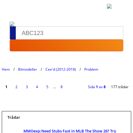
Hem
Bilmodeller
Cee'd (2012-2018)
Problem
1
2
3
4
5
…
8
Sida
1
av
8
177 trådar
Trådar
MMOexp:Need Stubs Fast in MLB The Show 26? Try