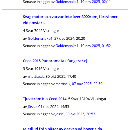
Senaste inlägget av
Goldensnake1
,
10 nov 2025, 02:11
Svag motor och varvar inte över 3000rpm, försvinner
vid omstart.
4 Svar 7042 Visningar
av
Goldensnake1
,
27 dec 2024, 20:20
Senaste inlägget av
Goldensnake1
,
10 nov 2025, 01:52
Ceed 2015 Panoramatak fungerar ej
3 Svar 1916 Visningar
av
mattias.k
,
30 okt 2025, 17:40
Senaste inlägget av
mattias.k
,
07 nov 2025, 22:59
Tjuvström Kia Ceed 2014
5 Svar 13194 Visningar
av
Jösse
,
01 dec 2024, 14:53
Senaste inlägget av
Jösse
,
30 okt 2025, 20:53
Missljud från något av däcken på höger sida