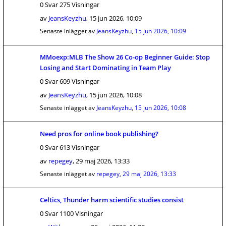
0 Svar 275 Visningar
av
JeansKeyzhu
,
15 jun 2026, 10:09
Senaste inlägget av
JeansKeyzhu
,
15 jun 2026, 10:09
MMoexp:MLB The Show 26 Co-op Beginner Guide: Stop
Losing and Start Dominating in Team Play
0 Svar 609 Visningar
av
JeansKeyzhu
,
15 jun 2026, 10:08
Senaste inlägget av
JeansKeyzhu
,
15 jun 2026, 10:08
Need pros for online book publishing?
0 Svar 613 Visningar
av
repegey
,
29 maj 2026, 13:33
Senaste inlägget av
repegey
,
29 maj 2026, 13:33
Celtics, Thunder harm scientific studies consist
0 Svar 1100 Visningar