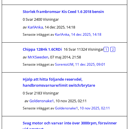
Storlek frambromsar Kis Ceed 1.6 2018 bensin
0 Svar 2400 Visningar
av
KarlAnka
,
14 dec 2025, 14:18
Senaste inlägget av
KarlAnka
,
14 dec 2025, 14:18
Chippa 128Hk 1.6CRDi
16 Svar 11324 Visningar
1
2
av
MrXSweden
,
07 maj 2014, 21:58
Senaste inlägget av
SorentoUM
,
11 dec 2025, 09:01
Hjälp att hitta följande reservdel,
handbromsvarnare/limit switch/brytare
0 Svar 2183 Visningar
av
Goldensnake1
,
10 nov 2025, 02:11
Senaste inlägget av
Goldensnake1
,
10 nov 2025, 02:11
Svag motor och varvar inte över 3000rpm, försvinner