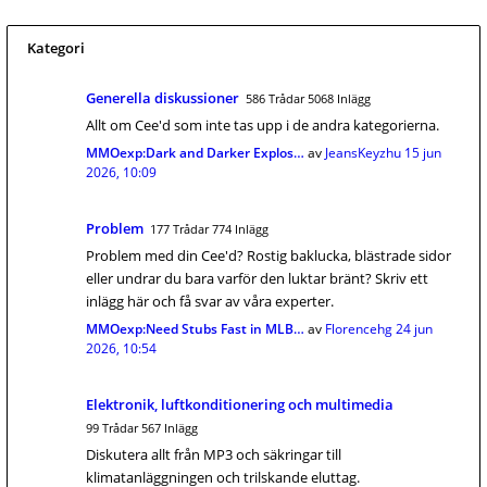
Kategori
Generella diskussioner
586 Trådar 5068 Inlägg
Allt om Cee'd som inte tas upp i de andra kategorierna.
MMOexp:Dark and Darker Explos…
av
JeansKeyzhu
15 jun
2026, 10:09
Problem
177 Trådar 774 Inlägg
Problem med din Cee'd? Rostig baklucka, blästrade sidor
eller undrar du bara varför den luktar bränt? Skriv ett
inlägg här och få svar av våra experter.
MMOexp:Need Stubs Fast in MLB…
av
Florencehg
24 jun
2026, 10:54
Elektronik, luftkonditionering och multimedia
99 Trådar 567 Inlägg
Diskutera allt från MP3 och säkringar till
klimatanläggningen och trilskande eluttag.