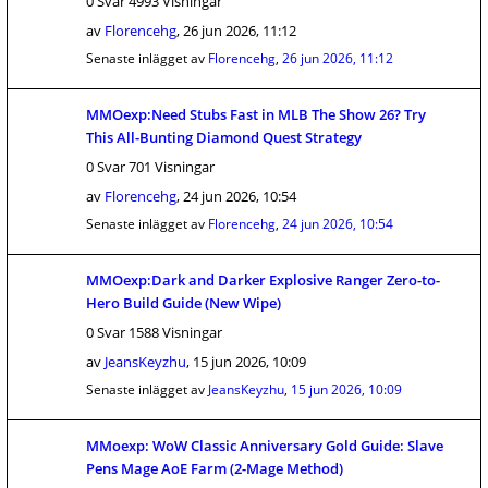
0 Svar 4993 Visningar
av
Florencehg
,
26 jun 2026, 11:12
Senaste inlägget av
Florencehg
,
26 jun 2026, 11:12
MMOexp:Need Stubs Fast in MLB The Show 26? Try
This All-Bunting Diamond Quest Strategy
0 Svar 701 Visningar
av
Florencehg
,
24 jun 2026, 10:54
Senaste inlägget av
Florencehg
,
24 jun 2026, 10:54
MMOexp:Dark and Darker Explosive Ranger Zero-to-
Hero Build Guide (New Wipe)
0 Svar 1588 Visningar
av
JeansKeyzhu
,
15 jun 2026, 10:09
Senaste inlägget av
JeansKeyzhu
,
15 jun 2026, 10:09
MMoexp: WoW Classic Anniversary Gold Guide: Slave
Pens Mage AoE Farm (2-Mage Method)