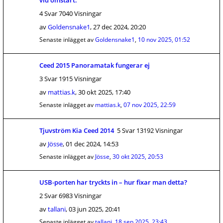
vid omstart.
4 Svar 7040 Visningar
av
Goldensnake1
,
27 dec 2024, 20:20
Senaste inlägget av
Goldensnake1
,
10 nov 2025, 01:52
Ceed 2015 Panoramatak fungerar ej
3 Svar 1915 Visningar
av
mattias.k
,
30 okt 2025, 17:40
Senaste inlägget av
mattias.k
,
07 nov 2025, 22:59
Tjuvström Kia Ceed 2014
5 Svar 13192 Visningar
av
Jösse
,
01 dec 2024, 14:53
Senaste inlägget av
Jösse
,
30 okt 2025, 20:53
USB-porten har tryckts in – hur fixar man detta?
2 Svar 6983 Visningar
av
tallani
,
03 jun 2025, 20:41
Senaste inlägget av
tallani
,
18 sep 2025, 23:43