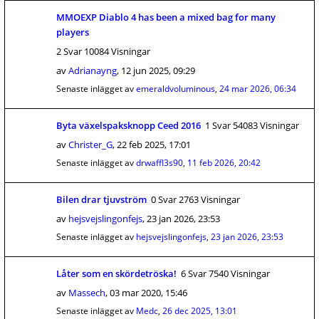
MMOEXP Diablo 4 has been a mixed bag for many
players
2 Svar 10084 Visningar
av
Adrianayng
,
12 jun 2025, 09:29
Senaste inlägget av
emeraldvoluminous
,
24 mar 2026, 06:34
Byta växelspaksknopp Ceed 2016
1 Svar 54083 Visningar
av
Christer_G
,
22 feb 2025, 17:01
Senaste inlägget av
drwaffl3s90
,
11 feb 2026, 20:42
Bilen drar tjuvström
0 Svar 2763 Visningar
av
hejsvejslingonfejs
,
23 jan 2026, 23:53
Senaste inlägget av
hejsvejslingonfejs
,
23 jan 2026, 23:53
Låter som en skördetröska!
6 Svar 7540 Visningar
av
Massech
,
03 mar 2020, 15:46
Senaste inlägget av
Medc
,
26 dec 2025, 13:01