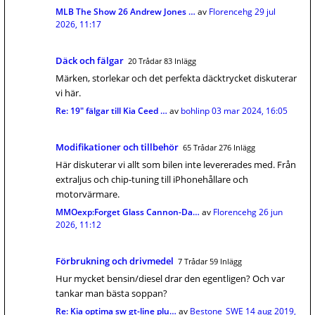
MLB The Show 26 Andrew Jones …
av
Florencehg
29 jul
2026, 11:17
Däck och fälgar
20 Trådar 83 Inlägg
Märken, storlekar och det perfekta däcktrycket diskuterar
vi här.
Re: 19" fälgar till Kia Ceed …
av
bohlinp
03 mar 2024, 16:05
Modifikationer och tillbehör
65 Trådar 276 Inlägg
Här diskuterar vi allt som bilen inte levererades med. Från
extraljus och chip-tuning till iPhonehållare och
motorvärmare.
MMOexp:Forget Glass Cannon-Da…
av
Florencehg
26 jun
2026, 11:12
Förbrukning och drivmedel
7 Trådar 59 Inlägg
Hur mycket bensin/diesel drar den egentligen? Och var
tankar man bästa soppan?
Re: Kia optima sw gt-line plu…
av
Bestone_SWE
14 aug 2019,