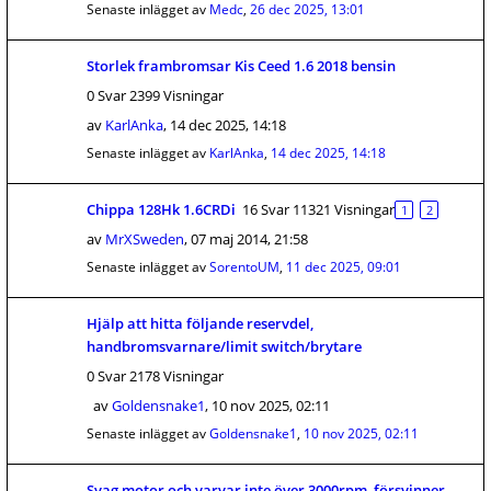
Senaste inlägget av
Medc
,
26 dec 2025, 13:01
Storlek frambromsar Kis Ceed 1.6 2018 bensin
0 Svar 2399 Visningar
av
KarlAnka
,
14 dec 2025, 14:18
Senaste inlägget av
KarlAnka
,
14 dec 2025, 14:18
Chippa 128Hk 1.6CRDi
16 Svar 11321 Visningar
1
2
av
MrXSweden
,
07 maj 2014, 21:58
Senaste inlägget av
SorentoUM
,
11 dec 2025, 09:01
Hjälp att hitta följande reservdel,
handbromsvarnare/limit switch/brytare
0 Svar 2178 Visningar
av
Goldensnake1
,
10 nov 2025, 02:11
Senaste inlägget av
Goldensnake1
,
10 nov 2025, 02:11
Svag motor och varvar inte över 3000rpm, försvinner