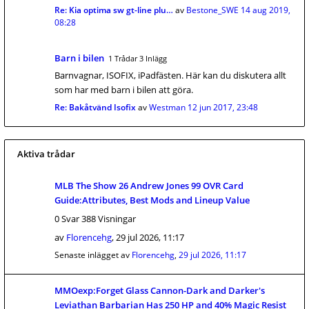
Re: Kia optima sw gt-line plu…
av
Bestone_SWE
14 aug 2019,
08:28
Barn i bilen
1 Trådar 3 Inlägg
Barnvagnar, ISOFIX, iPadfästen. Här kan du diskutera allt
som har med barn i bilen att göra.
Re: Bakåtvänd Isofix
av
Westman
12 jun 2017, 23:48
Aktiva trådar
MLB The Show 26 Andrew Jones 99 OVR Card
Guide:Attributes, Best Mods and Lineup Value
0 Svar 388 Visningar
av
Florencehg
,
29 jul 2026, 11:17
Senaste inlägget av
Florencehg
,
29 jul 2026, 11:17
MMOexp:Forget Glass Cannon-Dark and Darker's
Leviathan Barbarian Has 250 HP and 40% Magic Resist