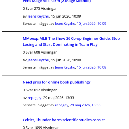
Pens Mage AoE Farm (2-Mage Method)
0 Svar 275 Visningar
av
JeansKeyzhu
,
15 jun 2026, 10:09
Senaste inlägget av
JeansKeyzhu
,
15 jun 2026, 10:09
MMoexp:MLB The Show 26 Co-op Beginner Guide: Stop
Losing and Start Dominating in Team Play
0 Svar 608 Visningar
av
JeansKeyzhu
,
15 jun 2026, 10:08
Senaste inlägget av
JeansKeyzhu
,
15 jun 2026, 10:08
Need pros for online book publishing?
0 Svar 612 Visningar
av
repegey
,
29 maj 2026, 13:33
Senaste inlägget av
repegey
,
29 maj 2026, 13:33
Celtics, Thunder harm scientific studies consist
0 Svar 1099 Visningar