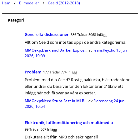
Hem
Bilmodeller
Cee'd (2012-2018)
Kategori
Generella diskussioner
586 Trådar 5068 Inlägg
Allt om Cee'd som inte tas upp i de andra kategorierna.
MMOexp:Dark and Darker Explos…
av
JeansKeyzhu
15 jun
2026, 10:09
Problem
177 Trådar 774 Inlägg
Problem med din Cee'd? Rostig baklucka, blästrade sidor
eller undrar du bara varför den luktar bränt? Skriv ett
inlägg här och få svar av våra experter.
MMOexp:Need Stubs Fast in MLB…
av
Florencehg
24 jun
2026, 10:54
Elektronik, luftkonditionering och multimedia
99 Trådar 567 Inlägg
Diskutera allt från MP3 och säkringar till