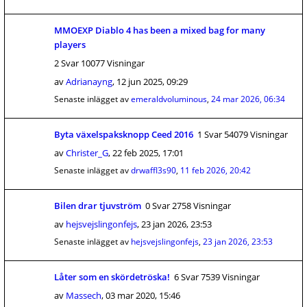
MMOEXP Diablo 4 has been a mixed bag for many
players
2 Svar 10077 Visningar
av
Adrianayng
,
12 jun 2025, 09:29
Senaste inlägget av
emeraldvoluminous
,
24 mar 2026, 06:34
Byta växelspaksknopp Ceed 2016
1 Svar 54079 Visningar
av
Christer_G
,
22 feb 2025, 17:01
Senaste inlägget av
drwaffl3s90
,
11 feb 2026, 20:42
Bilen drar tjuvström
0 Svar 2758 Visningar
av
hejsvejslingonfejs
,
23 jan 2026, 23:53
Senaste inlägget av
hejsvejslingonfejs
,
23 jan 2026, 23:53
Låter som en skördetröska!
6 Svar 7539 Visningar
av
Massech
,
03 mar 2020, 15:46