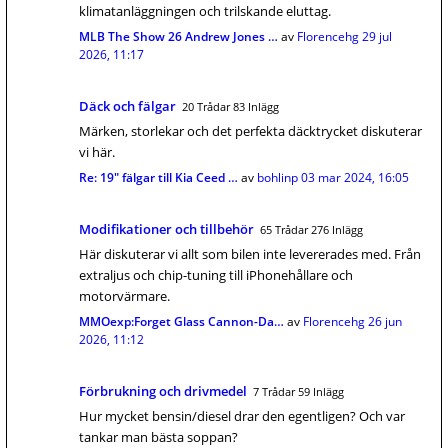
klimatanläggningen och trilskande eluttag.
MLB The Show 26 Andrew Jones …
av
Florencehg
29 jul
2026, 11:17
Däck och fälgar
20 Trådar 83 Inlägg
Märken, storlekar och det perfekta däcktrycket diskuterar
vi här.
Re: 19" fälgar till Kia Ceed …
av
bohlinp
03 mar 2024, 16:05
Modifikationer och tillbehör
65 Trådar 276 Inlägg
Här diskuterar vi allt som bilen inte levererades med. Från
extraljus och chip-tuning till iPhonehållare och
motorvärmare.
MMOexp:Forget Glass Cannon-Da…
av
Florencehg
26 jun
2026, 11:12
Förbrukning och drivmedel
7 Trådar 59 Inlägg
Hur mycket bensin/diesel drar den egentligen? Och var
tankar man bästa soppan?