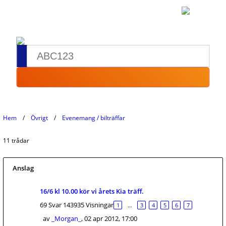
Hem
Övrigt
Evenemang / bilträffar
11 trådar
Anslag
16/6 kl 10.00 kör vi årets Kia träff.
69 Svar 143935 Visningar
1
…
3
4
5
6
7
av
_Morgan_
,
02 apr 2012, 17:00