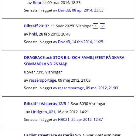
av
Ronnie
,
09 mar 2014, 18:33
Senaste inlägget av
DavidB
,
08 apr 2014, 23:53
Bilträff 2013?
11 Svar 20250 Visningar
1
2
av
hnkl
,
28 feb 2013, 20:48
Senaste inlägget av
DavidB
,
14 feb 2014, 11:25
DRAGRACE och STOR BIL- OCH FAMILJEFEST PÅ SKARA
SOMMARLAND 26 MAJ!
0 Svar 7315 Visningar
av
rässersportage
,
09 maj 2012, 21:03
Senaste inlägget av
rässersportage
,
09 maj 2012, 21:03
Bilträff i Västerås 12/5
1 Svar 8090 Visningar
av
Lindgren_021
,
16 apr 2012, 14:21
Senaste inlägget av
HB021
,
25 apr 2012, 12:37
Lagligt streetrace Västerås 5/5
1 Svar 7892 Visningar