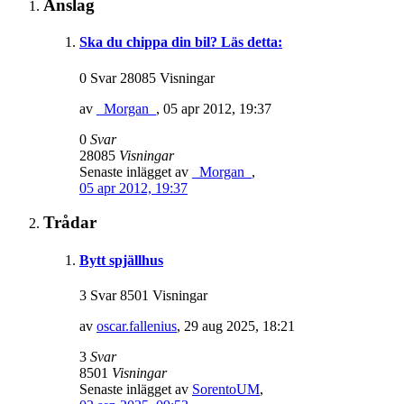
Anslag
Ska du chippa din bil? Läs detta:
0 Svar 28085 Visningar
av
_Morgan_
,
05 apr 2012, 19:37
0
Svar
28085
Visningar
Senaste inlägget av
_Morgan_
,
05 apr 2012, 19:37
Trådar
Bytt spjällhus
3 Svar 8501 Visningar
av
oscar.fallenius
,
29 aug 2025, 18:21
3
Svar
8501
Visningar
Senaste inlägget av
SorentoUM
,