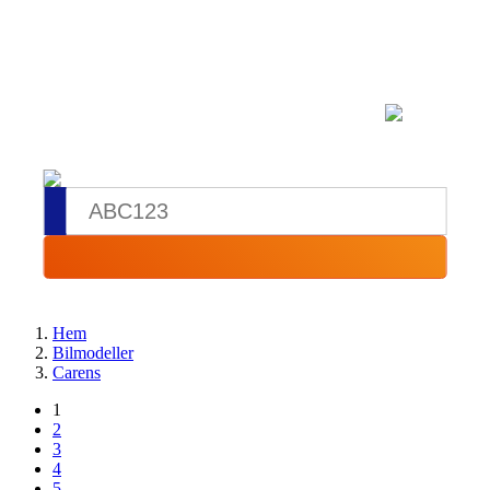
Hem
Bilmodeller
Carens
1
2
3
4
5