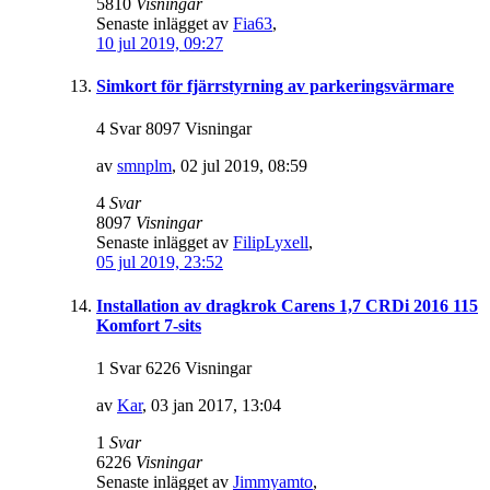
5810
Visningar
Senaste inlägget av
Fia63
,
10 jul 2019, 09:27
Simkort för fjärrstyrning av parkeringsvärmare
4 Svar 8097 Visningar
av
smnplm
,
02 jul 2019, 08:59
4
Svar
8097
Visningar
Senaste inlägget av
FilipLyxell
,
05 jul 2019, 23:52
Installation av dragkrok Carens 1,7 CRDi 2016 115
Komfort 7-sits
1 Svar 6226 Visningar
av
Kar
,
03 jan 2017, 13:04
1
Svar
6226
Visningar
Senaste inlägget av
Jimmyamto
,