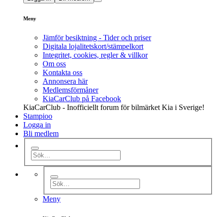
Meny
Jämför besiktning - Tider och priser
Digitala lojalitetskort/stämpelkort
Integritet, cookies, regler & villkor
Om oss
Kontakta oss
Annonsera här
Medlemsförmåner
KiaCarClub på Facebook
KiaCarClub - Inofficiellt forum för bilmärket Kia i Sverige!
Stampioo
Logga in
Bli medlem
Meny