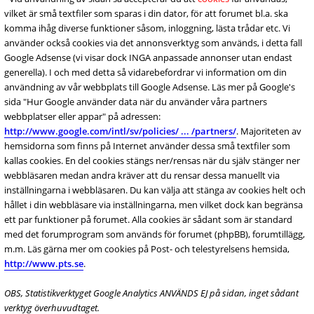
vilket är små textfiler som sparas i din dator, för att forumet bl.a. ska
komma ihåg diverse funktioner såsom, inloggning, lästa trådar etc. Vi
använder också cookies via det annonsverktyg som används, i detta fall
Google Adsense (vi visar dock INGA anpassade annonser utan endast
generella). I och med detta så vidarebefordrar vi information om din
användning av vår webbplats till Google Adsense. Läs mer på Google's
sida "Hur Google använder data när du använder våra partners
webbplatser eller appar" på adressen:
http://www.google.com/intl/sv/policies/ ... /partners/
. Majoriteten av
hemsidorna som finns på Internet använder dessa små textfiler som
kallas cookies. En del cookies stängs ner/rensas när du själv stänger ner
webbläsaren medan andra kräver att du rensar dessa manuellt via
inställningarna i webbläsaren. Du kan välja att stänga av cookies helt och
hållet i din webbläsare via inställningarna, men vilket dock kan begränsa
ett par funktioner på forumet. Alla cookies är sådant som är standard
med det forumprogram som används för forumet (phpBB), forumtillägg,
m.m. Läs gärna mer om cookies på Post- och telestyrelsens hemsida,
http://www.pts.se
.
OBS, Statistikverktyget Google Analytics ANVÄNDS EJ på sidan, inget sådant
verktyg överhuvudtaget.