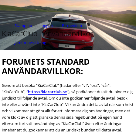
Stampioo
Logga in
Bli medlem
KiaCarClub - Användarvillkor
Jämför besiktning
FORUMETS STANDARD
ANVÄNDARVILLKOR:
Genom att besöka “KiaCarClub” (hädanefter “vi”, “oss”, “vår”,
“KiaCarClub”, “
https://kiacarclub.se
”), så godkänner du att du binder dig
juridiskt till följande avtal. Om du inte godkänner följande avtal, besök
inte eller använd inte “KiaCarClub”. Vi kan ändra detta avtal när som helst
och vi kommer att göra allt för att informera dig om ändringar, men det
vore klokt av dig att granska denna sida regelbundet på egen hand
eftersom fortsatt användning av “KiaCarClub” även efter ändringar
innebär att du godkänner att du är juridiskt bunden till detta avtal.