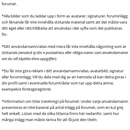
forumet.
*Alla bilder som du laddar upp i form av avatarer, signaturer, foruminlägg
och liknande får inte innehålla stötande material samt att det måste vara
ditt eget eller rätt/tillåtelse att användas i det syfte som det publiceras
för.
*Ditt användarnamn/alias med mera får inte innehålla någonting som är
stötande
(använd ej din e-postadress eller riktiga namn som användarnamn
om du vill skydda dina uppgifter)
.
*Du får inte göra reklam i ditt användarnamn/alias, avatarbild, signatur
eller foruminlägg. Vill du dela med dig av en hemsida så kan detta göras i
din profil samt i eventuella forumtrådar som tar upp detta ämne,
exempelvis företagsregistret.
*Information om titlar
(rankning)
på forumet: Under varje användarnamn
presenteras en titel baserat på antal inlägg på forumet, som en kul grej
helt enkelt. Listan med de olika titlarna finns här nedanför, samt hur
många inlägg man måste skriva för att få just den titeln: