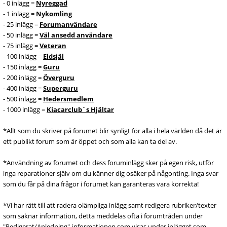
- 0 inlägg =
Nyreggad
- 1 inlägg =
Nykomling
- 25 inlägg =
Forumanvändare
- 50 inlägg =
Väl ansedd användare
- 75 inlägg =
Veteran
- 100 inlägg =
Eldsjäl
- 150 inlägg =
Guru
- 200 inlägg =
Överguru
- 400 inlägg =
Superguru
- 500 inlägg =
Hedersmedlem
- 1000 inlägg =
Kiacarclub´s Hjältar
*Allt som du skriver på forumet blir synligt för alla i hela världen då det är
ett publikt forum som är öppet och som alla kan ta del av.
*Användning av forumet och dess foruminlägg sker på egen risk, utför
inga reparationer själv om du känner dig osäker på någonting. Inga svar
som du får på dina frågor i forumet kan garanteras vara korrekta!
*Vi har rätt till att radera olämpliga inlägg samt redigera rubriker/texter
som saknar information, detta meddelas ofta i forumtråden under
"Redigerat/Anledning"-informationen som visas under inlägget som