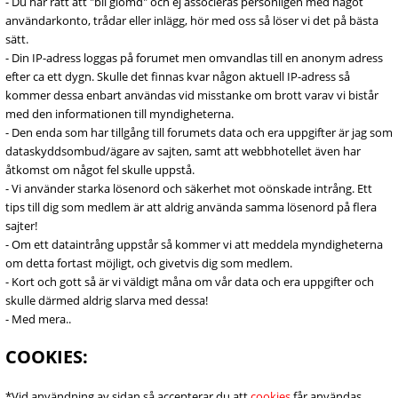
- Du har rätt att "bli glömd" och ej associeras personligen med något
användarkonto, trådar eller inlägg, hör med oss så löser vi det på bästa
sätt.
- Din IP-adress loggas på forumet men omvandlas till en anonym adress
efter ca ett dygn. Skulle det finnas kvar någon aktuell IP-adress så
kommer dessa enbart användas vid misstanke om brott varav vi bistår
med den informationen till myndigheterna.
- Den enda som har tillgång till forumets data och era uppgifter är jag som
dataskyddsombud/ägare av sajten, samt att webbhotellet även har
åtkomst om något fel skulle uppstå.
- Vi använder starka lösenord och säkerhet mot oönskade intrång. Ett
tips till dig som medlem är att aldrig använda samma lösenord på flera
sajter!
- Om ett dataintrång uppstår så kommer vi att meddela myndigheterna
om detta fortast möjligt, och givetvis dig som medlem.
- Kort och gott så är vi väldigt måna om vår data och era uppgifter och
skulle därmed aldrig slarva med dessa!
- Med mera..
COOKIES:
*Vid användning av sidan så accepterar du att
cookies
får användas,