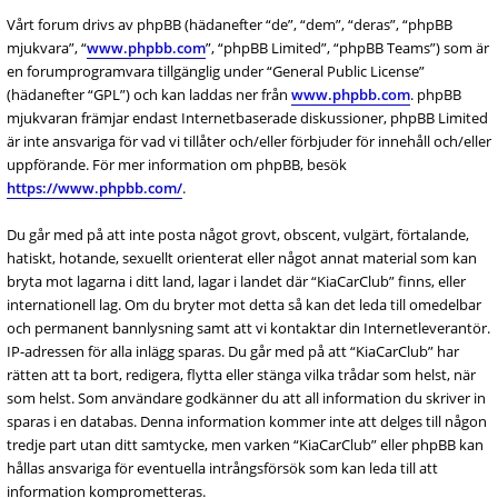
Vårt forum drivs av phpBB (hädanefter “de”, “dem”, “deras”, “phpBB
mjukvara”, “
www.phpbb.com
”, “phpBB Limited”, “phpBB Teams”) som är
en forumprogramvara tillgänglig under “General Public License”
(hädanefter “GPL”) och kan laddas ner från
www.phpbb.com
. phpBB
mjukvaran främjar endast Internetbaserade diskussioner, phpBB Limited
är inte ansvariga för vad vi tillåter och/eller förbjuder för innehåll och/eller
uppförande. För mer information om phpBB, besök
https://www.phpbb.com/
.
Du går med på att inte posta något grovt, obscent, vulgärt, förtalande,
hatiskt, hotande, sexuellt orienterat eller något annat material som kan
bryta mot lagarna i ditt land, lagar i landet där “KiaCarClub” finns, eller
internationell lag. Om du bryter mot detta så kan det leda till omedelbar
och permanent bannlysning samt att vi kontaktar din Internetleverantör.
IP-adressen för alla inlägg sparas. Du går med på att “KiaCarClub” har
rätten att ta bort, redigera, flytta eller stänga vilka trådar som helst, när
som helst. Som användare godkänner du att all information du skriver in
sparas i en databas. Denna information kommer inte att delges till någon
tredje part utan ditt samtycke, men varken “KiaCarClub” eller phpBB kan
hållas ansvariga för eventuella intrångsförsök som kan leda till att
information komprometteras.