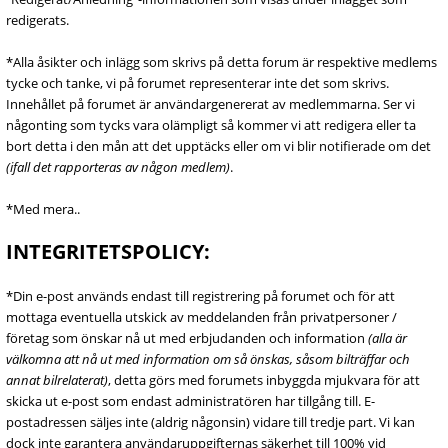
redigerats.
*Alla åsikter och inlägg som skrivs på detta forum är respektive medlems
tycke och tanke, vi på forumet representerar inte det som skrivs.
Innehållet på forumet är användargenererat av medlemmarna. Ser vi
någonting som tycks vara olämpligt så kommer vi att redigera eller ta
bort detta i den mån att det upptäcks eller om vi blir notifierade om det
(ifall det rapporteras av någon medlem)
.
*Med mera..
INTEGRITETSPOLICY:
*Din e-post används endast till registrering på forumet och för att
mottaga eventuella utskick av meddelanden från privatpersoner /
företag som önskar nå ut med erbjudanden och information
(alla är
välkomna att nå ut med information om så önskas, såsom bilträffar och
annat bilrelaterat)
, detta görs med forumets inbyggda mjukvara för att
skicka ut e-post som endast administratören har tillgång till. E-
postadressen säljes inte (aldrig någonsin) vidare till tredje part. Vi kan
dock inte garantera användaruppgifternas säkerhet till 100% vid