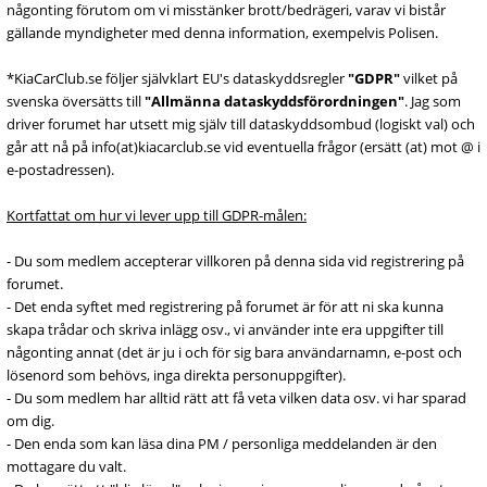
någonting förutom om vi misstänker brott/bedrägeri, varav vi bistår
gällande myndigheter med denna information, exempelvis Polisen.
*KiaCarClub.se följer självklart EU's dataskyddsregler
"GDPR"
vilket på
svenska översätts till
"Allmänna dataskyddsförordningen"
. Jag som
driver forumet har utsett mig själv till dataskyddsombud (logiskt val) och
går att nå på info(at)kiacarclub.se vid eventuella frågor (ersätt (at) mot @ i
e-postadressen).
Kortfattat om hur vi lever upp till GDPR-målen:
- Du som medlem accepterar villkoren på denna sida vid registrering på
forumet.
- Det enda syftet med registrering på forumet är för att ni ska kunna
skapa trådar och skriva inlägg osv., vi använder inte era uppgifter till
någonting annat (det är ju i och för sig bara användarnamn, e-post och
lösenord som behövs, inga direkta personuppgifter).
- Du som medlem har alltid rätt att få veta vilken data osv. vi har sparad
om dig.
- Den enda som kan läsa dina PM / personliga meddelanden är den
mottagare du valt.