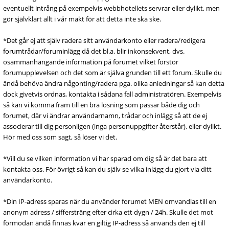
eventuellt intrång på exempelvis webbhotellets servrar eller dylikt, men
gör självklart allt i vår makt för att detta inte ska ske.
*Det går ej att själv radera sitt användarkonto eller radera/redigera
forumtrådar/foruminlägg då det bl.a. blir inkonsekvent, dvs.
osammanhängande information på forumet vilket förstör
forumupplevelsen och det som är själva grunden till ett forum. Skulle du
ändå behöva ändra någonting/radera pga. olika anledningar så kan detta
dock givetvis ordnas, kontakta i sådana fall administratören. Exempelvis
så kan vi komma fram till en bra lösning som passar både dig och
forumet, där vi ändrar användarnamn, trådar och inlägg så att de ej
associerar till dig personligen (inga personuppgifter återstår), eller dylikt.
Hör med oss som sagt, så löser vi det.
*Vill du se vilken information vi har sparad om dig så är det bara att
kontakta oss. För övrigt så kan du själv se vilka inlägg du gjort via ditt
användarkonto.
*Din IP-adress sparas när du använder forumet MEN omvandlas till en
anonym adress / siffersträng efter cirka ett dygn / 24h. Skulle det mot
förmodan ändå finnas kvar en giltig IP-adress så används den ej till