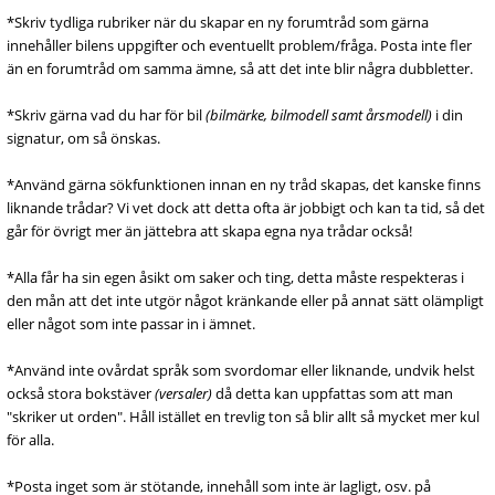
*Skriv tydliga rubriker när du skapar en ny forumtråd som gärna
innehåller bilens uppgifter och eventuellt problem/fråga. Posta inte fler
än en forumtråd om samma ämne, så att det inte blir några dubbletter.
*Skriv gärna vad du har för bil
(bilmärke, bilmodell samt årsmodell)
i din
signatur, om så önskas.
*Använd gärna sökfunktionen innan en ny tråd skapas, det kanske finns
liknande trådar? Vi vet dock att detta ofta är jobbigt och kan ta tid, så det
går för övrigt mer än jättebra att skapa egna nya trådar också!
*Alla får ha sin egen åsikt om saker och ting, detta måste respekteras i
den mån att det inte utgör något kränkande eller på annat sätt olämpligt
eller något som inte passar in i ämnet.
*Använd inte ovårdat språk som svordomar eller liknande, undvik helst
också stora bokstäver
(versaler)
då detta kan uppfattas som att man
"skriker ut orden". Håll istället en trevlig ton så blir allt så mycket mer kul
för alla.
*Posta inget som är stötande, innehåll som inte är lagligt, osv. på