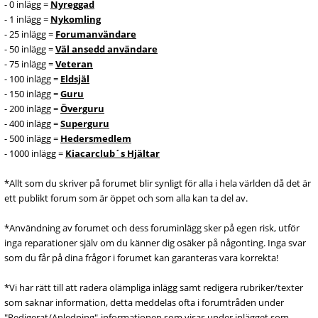
- 0 inlägg =
Nyreggad
- 1 inlägg =
Nykomling
- 25 inlägg =
Forumanvändare
- 50 inlägg =
Väl ansedd användare
- 75 inlägg =
Veteran
- 100 inlägg =
Eldsjäl
- 150 inlägg =
Guru
- 200 inlägg =
Överguru
- 400 inlägg =
Superguru
- 500 inlägg =
Hedersmedlem
- 1000 inlägg =
Kiacarclub´s Hjältar
*Allt som du skriver på forumet blir synligt för alla i hela världen då det är
ett publikt forum som är öppet och som alla kan ta del av.
*Användning av forumet och dess foruminlägg sker på egen risk, utför
inga reparationer själv om du känner dig osäker på någonting. Inga svar
som du får på dina frågor i forumet kan garanteras vara korrekta!
*Vi har rätt till att radera olämpliga inlägg samt redigera rubriker/texter
som saknar information, detta meddelas ofta i forumtråden under
"Redigerat/Anledning"-informationen som visas under inlägget som