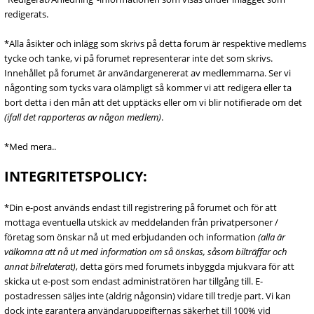
redigerats.
*Alla åsikter och inlägg som skrivs på detta forum är respektive medlems
tycke och tanke, vi på forumet representerar inte det som skrivs.
Innehållet på forumet är användargenererat av medlemmarna. Ser vi
någonting som tycks vara olämpligt så kommer vi att redigera eller ta
bort detta i den mån att det upptäcks eller om vi blir notifierade om det
(ifall det rapporteras av någon medlem)
.
*Med mera..
INTEGRITETSPOLICY:
*Din e-post används endast till registrering på forumet och för att
mottaga eventuella utskick av meddelanden från privatpersoner /
företag som önskar nå ut med erbjudanden och information
(alla är
välkomna att nå ut med information om så önskas, såsom bilträffar och
annat bilrelaterat)
, detta görs med forumets inbyggda mjukvara för att
skicka ut e-post som endast administratören har tillgång till. E-
postadressen säljes inte (aldrig någonsin) vidare till tredje part. Vi kan
dock inte garantera användaruppgifternas säkerhet till 100% vid