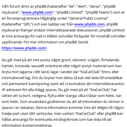
Vårt forum drivs av phpBB (hädanefter “de”, “dem”, “deras”, “phpBB
mjukvara”, “
www.phpbb.com
”, “phpBB Limited”, “phpBB Teams”) som är
en forumprogramvara tillgänglig under “General Public License”
(hädanefter “GPL”) och kan laddas ner från
www.phpbb.com
. phpBB
mjukvaran främjar endast Internetbaserade diskussioner, phpBB Limited
är inte ansvariga för vad vi tillåter och/eller förbjuder för innehåll och/eller
uppförande. För mer information om phpBB, besök
https://www.phpbb.com/
.
Du går med på att inte posta något grovt, obscent, vulgärt, förtalande,
hatiskt, hotande, sexuellt orienterat eller något annat material som kan
bryta mot lagarna i ditt land, lagar i landet där “KiaCarClub” finns, eller
internationell lag. Om du bryter mot detta så kan det leda till omedelbar
och permanent bannlysning samt att vi kontaktar din Internetleverantör.
IP-adressen för alla inlägg sparas. Du går med på att “KiaCarClub” har
rätten att ta bort, redigera, flytta eller stänga vilka trådar som helst, när
som helst. Som användare godkänner du att all information du skriver in
sparas i en databas. Denna information kommer inte att delges till någon
tredje part utan ditt samtycke, men varken “KiaCarClub” eller phpBB kan
hållas ansvariga för eventuella intrångsförsök som kan leda till att
information komprometteras.