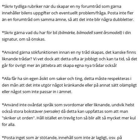
*Skriv tydliga rubriker när du skapar en ny forumtråd som gärna
innehåller bilens uppgifter och eventuellt problem/fråga. Posta inte fler
än en forumtråd om samma ämne, så att det inte blir några dubbletter.
*Skriv gärna vad du har för bil
(bilmärke, bilmodell samt årsmodell)
i din
signatur, om så önskas.
*Använd gärna sökfunktionen innan en ny tråd skapas, det kanske finns
liknande trådar? Vi vet dock att detta ofta är jobbigt och kan ta tid, så det
går för övrigt mer än jättebra att skapa egna nya trådar också!
*Alla får ha sin egen åsikt om saker och ting, detta måste respekteras i
den mån att det inte utgör något kränkande eller på annat sätt olämpligt
eller något som inte passar in i ämnet.
*Använd inte ovårdat språk som svordomar eller liknande, undvik helst
också stora bokstäver
(versaler)
då detta kan uppfattas som att man
"skriker ut orden". Håll istället en trevlig ton så blir allt så mycket mer kul
för alla.
*Posta inget som är stötande, innehåll som inte är lagligt, osv. på