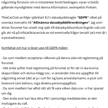
någonting förutom om vi misstänker brott/bedrägeri, varav vi bistår
gällande myndigheter med denna information, exempelvis Polisen.
*KiaCarClub.se följer självklart EU's dataskyddsregler
"GDPR"
vilket på
svenska översätts till
"Allmänna dataskyddsförordningen"
. Jag som
driver forumet har utsett mig själv till dataskyddsombud (logiskt val) och
går att nå på info(at)kiacarclub.se vid eventuella frågor (ersätt (at) mot @ i
e-postadressen).
Kortfattat om hur vi lever upp till GDPR-målen:
- Du som medlem accepterar villkoren på denna sida vid registrering på
forumet.
- Det enda syftet med registrering på forumet är för att ni ska kunna
skapa trådar och skriva inlägg osv., vi använder inte era uppgifter till
någonting annat (det är ju i och för sig bara användarnamn, e-post och
lösenord som behövs, inga direkta personuppgifter).
- Du som medlem har alltid rätt att få veta vilken data osv. vi har sparad
om dig.
- Den enda som kan läsa dina PM / personliga meddelanden är den
mottagare du valt.