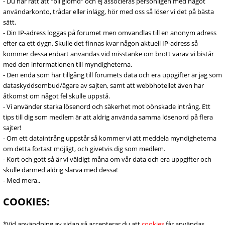
- Du har rätt att "bli glömd" och ej associeras personligen med något
användarkonto, trådar eller inlägg, hör med oss så löser vi det på bästa
sätt.
- Din IP-adress loggas på forumet men omvandlas till en anonym adress
efter ca ett dygn. Skulle det finnas kvar någon aktuell IP-adress så
kommer dessa enbart användas vid misstanke om brott varav vi bistår
med den informationen till myndigheterna.
- Den enda som har tillgång till forumets data och era uppgifter är jag som
dataskyddsombud/ägare av sajten, samt att webbhotellet även har
åtkomst om något fel skulle uppstå.
- Vi använder starka lösenord och säkerhet mot oönskade intrång. Ett
tips till dig som medlem är att aldrig använda samma lösenord på flera
sajter!
- Om ett dataintrång uppstår så kommer vi att meddela myndigheterna
om detta fortast möjligt, och givetvis dig som medlem.
- Kort och gott så är vi väldigt måna om vår data och era uppgifter och
skulle därmed aldrig slarva med dessa!
- Med mera..
COOKIES:
*Vid användning av sidan så accepterar du att
cookies
får användas,