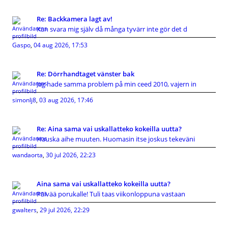
Re: Backkamera lagt av!
Kan svara mig själv då många tyvärr inte gör det d
Gaspo
,
04 aug 2026, 17:53
Re: Dörrhandtaget vänster bak
Jag hade samma problem på min ceed 2010, vajern in
simonlj8
,
03 aug 2026, 17:46
Re: Aina sama vai uskallatteko kokeilla uutta?
Hauska aihe muuten. Huomasin itse joskus tekeväni
wandaorta
,
30 jul 2026, 22:23
Aina sama vai uskallatteko kokeilla uutta?
Päivää porukalle! Tuli taas viikonloppuna vastaan
gwalters
,
29 jul 2026, 22:29