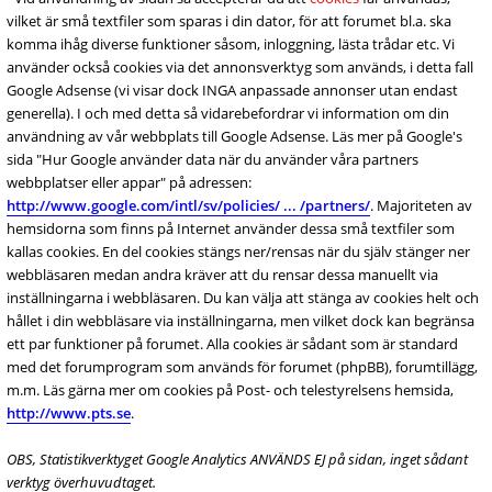
vilket är små textfiler som sparas i din dator, för att forumet bl.a. ska
komma ihåg diverse funktioner såsom, inloggning, lästa trådar etc. Vi
använder också cookies via det annonsverktyg som används, i detta fall
Google Adsense (vi visar dock INGA anpassade annonser utan endast
generella). I och med detta så vidarebefordrar vi information om din
användning av vår webbplats till Google Adsense. Läs mer på Google's
sida "Hur Google använder data när du använder våra partners
webbplatser eller appar" på adressen:
http://www.google.com/intl/sv/policies/ ... /partners/
. Majoriteten av
hemsidorna som finns på Internet använder dessa små textfiler som
kallas cookies. En del cookies stängs ner/rensas när du själv stänger ner
webbläsaren medan andra kräver att du rensar dessa manuellt via
inställningarna i webbläsaren. Du kan välja att stänga av cookies helt och
hållet i din webbläsare via inställningarna, men vilket dock kan begränsa
ett par funktioner på forumet. Alla cookies är sådant som är standard
med det forumprogram som används för forumet (phpBB), forumtillägg,
m.m. Läs gärna mer om cookies på Post- och telestyrelsens hemsida,
http://www.pts.se
.
OBS, Statistikverktyget Google Analytics ANVÄNDS EJ på sidan, inget sådant
verktyg överhuvudtaget.