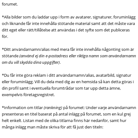
forumet.
*Alla bilder som du laddar upp i form av avatarer, signaturer, foruminlägg
och liknande får inte innehålla stötande material samt att det måste vara
ditt eget eller rätt/tillåtelse att användas i det syfte som det publiceras
för.
*Ditt användarnamn/alias med mera får inte innehålla någonting som är
stötande
(använd ej din e-postadress eller riktiga namn som användarnamn
om du vill skydda dina uppgifter)
.
*Du får inte göra reklam i ditt användarnamn/alias, avatarbild, signatur
eller foruminlägg. Vill du dela med dig av en hemsida så kan detta göras i
din profil samt i eventuella forumtrådar som tar upp detta ämne,
exempelvis företagsregistret.
*Information om titlar
(rankning)
på forumet: Under varje användarnamn
presenteras en titel baserat på antal inlägg på forumet, som en kul grej
helt enkelt. Listan med de olika titlarna finns här nedanför, samt hur
många inlägg man måste skriva för att få just den titeln: