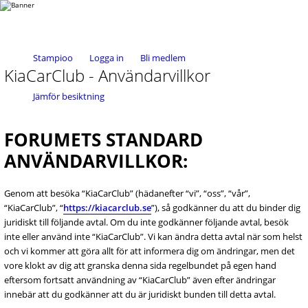
Stampioo
Logga in
Bli medlem
KiaCarClub - Användarvillkor
Jämför besiktning
FORUMETS STANDARD
ANVÄNDARVILLKOR:
Genom att besöka “KiaCarClub” (hädanefter “vi”, “oss”, “vår”,
“KiaCarClub”, “
https://kiacarclub.se
”), så godkänner du att du binder dig
juridiskt till följande avtal. Om du inte godkänner följande avtal, besök
inte eller använd inte “KiaCarClub”. Vi kan ändra detta avtal när som helst
och vi kommer att göra allt för att informera dig om ändringar, men det
vore klokt av dig att granska denna sida regelbundet på egen hand
eftersom fortsatt användning av “KiaCarClub” även efter ändringar
innebär att du godkänner att du är juridiskt bunden till detta avtal.