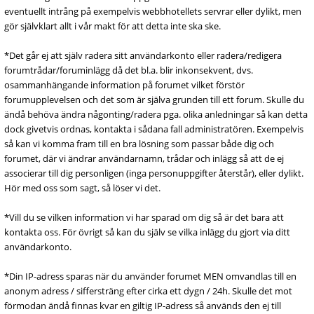
eventuellt intrång på exempelvis webbhotellets servrar eller dylikt, men
gör självklart allt i vår makt för att detta inte ska ske.
*Det går ej att själv radera sitt användarkonto eller radera/redigera
forumtrådar/foruminlägg då det bl.a. blir inkonsekvent, dvs.
osammanhängande information på forumet vilket förstör
forumupplevelsen och det som är själva grunden till ett forum. Skulle du
ändå behöva ändra någonting/radera pga. olika anledningar så kan detta
dock givetvis ordnas, kontakta i sådana fall administratören. Exempelvis
så kan vi komma fram till en bra lösning som passar både dig och
forumet, där vi ändrar användarnamn, trådar och inlägg så att de ej
associerar till dig personligen (inga personuppgifter återstår), eller dylikt.
Hör med oss som sagt, så löser vi det.
*Vill du se vilken information vi har sparad om dig så är det bara att
kontakta oss. För övrigt så kan du själv se vilka inlägg du gjort via ditt
användarkonto.
*Din IP-adress sparas när du använder forumet MEN omvandlas till en
anonym adress / siffersträng efter cirka ett dygn / 24h. Skulle det mot
förmodan ändå finnas kvar en giltig IP-adress så används den ej till