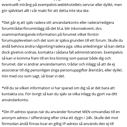
eventuellt intrång på exempelvis webbhotellets servrar eller dylikt, men
gör självklart allt i vår makt för att detta inte ska ske.
*Det går ej att själv radera sitt användarkonto eller radera/redigera
forumtrådar/foruminlägg då det bl.a. blir inkonsekvent, dvs.
osammanhängande information på forumet vilket förstör
forumupplevelsen och det som är själva grunden till ett forum. Skulle du
ändå behöva ändra någonting/radera pga. olika anledningar så kan detta
dock givetvis ordnas, kontakta i sådana fall administratören. Exempelvis
så kan vi komma fram till en bra lösning som passar både dig och
forumet, där vi ändrar användarnamn, trådar och inlägg så att de ej
associerar till dig personligen (inga personuppgifter återstår), eller dylikt.
Hör med oss som sagt, så löser vi det.
*Vill du se vilken information vi har sparad om dig så är det bara att
kontakta oss. För övrigt så kan du själv se vilka inlägg du gjort via ditt
användarkonto.
*Din IP-adress sparas när du använder forumet MEN omvandlas till en
anonym adress / siffersträng efter cirka ett dygn / 24h. Skulle det mot
förmodan ändå finnas kvar en giltig IP-adress så används den ej till