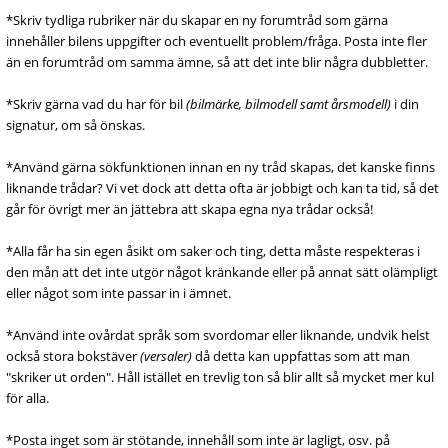
*Skriv tydliga rubriker när du skapar en ny forumtråd som gärna
innehåller bilens uppgifter och eventuellt problem/fråga. Posta inte fler
än en forumtråd om samma ämne, så att det inte blir några dubbletter.
*Skriv gärna vad du har för bil
(bilmärke, bilmodell samt årsmodell)
i din
signatur, om så önskas.
*Använd gärna sökfunktionen innan en ny tråd skapas, det kanske finns
liknande trådar? Vi vet dock att detta ofta är jobbigt och kan ta tid, så det
går för övrigt mer än jättebra att skapa egna nya trådar också!
*Alla får ha sin egen åsikt om saker och ting, detta måste respekteras i
den mån att det inte utgör något kränkande eller på annat sätt olämpligt
eller något som inte passar in i ämnet.
*Använd inte ovårdat språk som svordomar eller liknande, undvik helst
också stora bokstäver
(versaler)
då detta kan uppfattas som att man
"skriker ut orden". Håll istället en trevlig ton så blir allt så mycket mer kul
för alla.
*Posta inget som är stötande, innehåll som inte är lagligt, osv. på