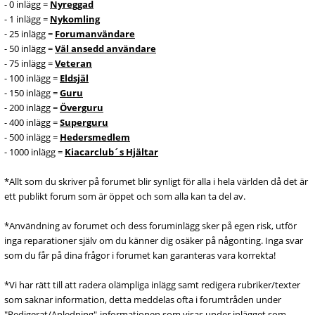
- 0 inlägg =
Nyreggad
- 1 inlägg =
Nykomling
- 25 inlägg =
Forumanvändare
- 50 inlägg =
Väl ansedd användare
- 75 inlägg =
Veteran
- 100 inlägg =
Eldsjäl
- 150 inlägg =
Guru
- 200 inlägg =
Överguru
- 400 inlägg =
Superguru
- 500 inlägg =
Hedersmedlem
- 1000 inlägg =
Kiacarclub´s Hjältar
*Allt som du skriver på forumet blir synligt för alla i hela världen då det är
ett publikt forum som är öppet och som alla kan ta del av.
*Användning av forumet och dess foruminlägg sker på egen risk, utför
inga reparationer själv om du känner dig osäker på någonting. Inga svar
som du får på dina frågor i forumet kan garanteras vara korrekta!
*Vi har rätt till att radera olämpliga inlägg samt redigera rubriker/texter
som saknar information, detta meddelas ofta i forumtråden under
"Redigerat/Anledning"-informationen som visas under inlägget som