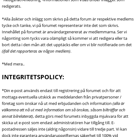
redigerats.
*Alla åsikter och inlägg som skrivs på detta forum är respektive medlems
tycke och tanke, vi på forumet representerar inte det som skrivs.
Innehållet på forumet är användargenererat av medlemmarna. Ser vi
någonting som tycks vara olämpligt så kommer vi att redigera eller ta
bort detta i den mån att det upptäcks eller om vi blir notifierade om det
(ifall det rapporteras av någon medlem)
.
*Med mera..
INTEGRITETSPOLICY:
*Din e-post används endast till registrering på forumet och för att
mottaga eventuella utskick av meddelanden från privatpersoner /
företag som önskar nå ut med erbjudanden och information
(alla är
välkomna att nå ut med information om så önskas, såsom bilträffar och
annat bilrelaterat)
, detta görs med forumets inbyggda mjukvara för att
skicka ut e-post som endast administratören har tillgång till. E-
postadressen säljes inte (aldrig någonsin) vidare till tredje part. Vi kan
dock inte garantera användaruppgifternas säkerhet till 100% vid