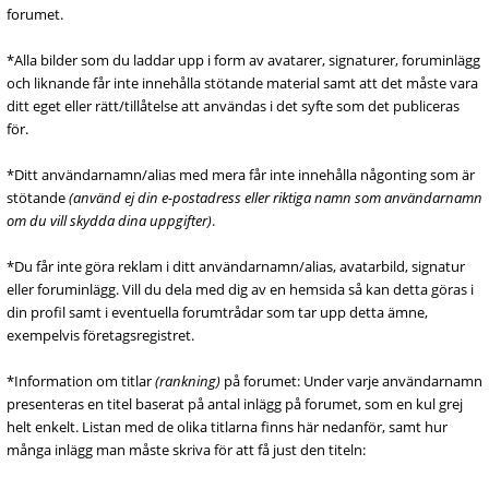
forumet.
*Alla bilder som du laddar upp i form av avatarer, signaturer, foruminlägg
och liknande får inte innehålla stötande material samt att det måste vara
ditt eget eller rätt/tillåtelse att användas i det syfte som det publiceras
för.
*Ditt användarnamn/alias med mera får inte innehålla någonting som är
stötande
(använd ej din e-postadress eller riktiga namn som användarnamn
om du vill skydda dina uppgifter)
.
*Du får inte göra reklam i ditt användarnamn/alias, avatarbild, signatur
eller foruminlägg. Vill du dela med dig av en hemsida så kan detta göras i
din profil samt i eventuella forumtrådar som tar upp detta ämne,
exempelvis företagsregistret.
*Information om titlar
(rankning)
på forumet: Under varje användarnamn
presenteras en titel baserat på antal inlägg på forumet, som en kul grej
helt enkelt. Listan med de olika titlarna finns här nedanför, samt hur
många inlägg man måste skriva för att få just den titeln: