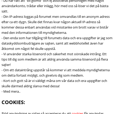
- Du har rätt att "bli glömd" och ej associeras personligen med något
användarkonto, trådar eller inlägg, hör med oss så löser vi det på bästa
sätt.
- Din IP-adress loggas på forumet men omvandlas till en anonym adress
efter ca ett dygn. Skulle det finnas kvar någon aktuell IP-adress så
kommer dessa enbart användas vid misstanke om brott varav vi bistår
med den informationen till myndigheterna.
- Den enda som har tillgång till forumets data och era uppgifter är jag som
dataskyddsombud/ägare av sajten, samt att webbhotellet även har
åtkomst om något fel skulle uppstå.
- Vi använder starka lösenord och säkerhet mot oönskade intrång. Ett
tips till dig som medlem är att aldrig använda samma lösenord på flera
sajter!
- Om ett dataintrång uppstår så kommer vi att meddela myndigheterna
om detta fortast möjligt, och givetvis dig som medlem.
- Kort och gott så är vi väldigt måna om vår data och era uppgifter och
skulle därmed aldrig slarva med dessa!
- Med mera..
COOKIES:
*Vid användning av sidan så accepterar du att
cookies
får användas,