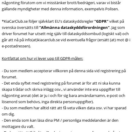
någonting förutom om vi misstänker brott/bedrägeri, varav vi bistår
gällande myndigheter med denna information, exempelvis Polisen.
*KiaCarClub.se följer självklart EU's dataskyddsregler
"GDPR"
vilket på
svenska översätts till
"Allmänna dataskyddsförordningen"
. Jag som
driver forumet har utsett mig själv till dataskyddsombud (logiskt val) och
går att nå på info(at)kiacarclub.se vid eventuella frågor (ersätt (at) mot @ i
e-postadressen).
Kortfattat om hur vi lever upp till GDPR-målen:
- Du som medlem accepterar villkoren på denna sida vid registrering på
forumet.
- Det enda syftet med registrering på forumet är för att ni ska kunna
skapa trådar och skriva inlägg osv., vi använder inte era uppgifter till
någonting annat (det är ju i och för sig bara användarnamn, e-post och
lösenord som behövs, inga direkta personuppgifter).
- Du som medlem har alltid rätt att få veta vilken data osv. vi har sparad
om dig.
- Den enda som kan läsa dina PM / personliga meddelanden är den
mottagare du valt.