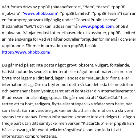
Vårt forum drivs av phpBB (hädanefter “de”, “dem”, “deras”, “phpBB
mjukvara”, “
www.phpbb.com
”, “phpBB Limited”, “phpBB Teams”) som är
en forumprogramvara tillgänglig under “General Public License”
(hädanefter “GPL”) och kan laddas ner från
www.phpbb.com
. phpBB
mjukvaran främjar endast Internetbaserade diskussioner, phpBB Limited
är inte ansvariga för vad vi tillåter och/eller förbjuder för innehåll och/eller
uppförande. För mer information om phpBB, besök
https://www.phpbb.com/
.
Du går med på att inte posta något grovt, obscent, vulgärt, förtalande,
hatiskt, hotande, sexuellt orienterat eller något annat material som kan
bryta mot lagarna i ditt land, lagar i landet där “KiaCarClub” finns, eller
internationell lag. Om du bryter mot detta så kan det leda till omedelbar
och permanent bannlysning samt att vi kontaktar din Internetleverantör.
IP-adressen för alla inlägg sparas. Du går med på att “KiaCarClub” har
rätten att ta bort, redigera, flytta eller stänga vilka trådar som helst, när
som helst. Som användare godkänner du att all information du skriver in
sparas i en databas. Denna information kommer inte att delges till någon
tredje part utan ditt samtycke, men varken “KiaCarClub” eller phpBB kan
hållas ansvariga för eventuella intrångsförsök som kan leda till att
information komprometteras.