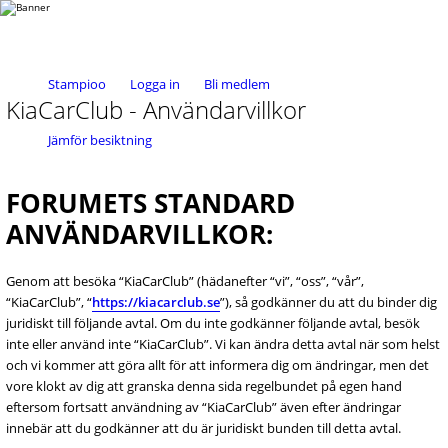
Stampioo
Logga in
Bli medlem
KiaCarClub - Användarvillkor
Jämför besiktning
FORUMETS STANDARD
ANVÄNDARVILLKOR:
Genom att besöka “KiaCarClub” (hädanefter “vi”, “oss”, “vår”,
“KiaCarClub”, “
https://kiacarclub.se
”), så godkänner du att du binder dig
juridiskt till följande avtal. Om du inte godkänner följande avtal, besök
inte eller använd inte “KiaCarClub”. Vi kan ändra detta avtal när som helst
och vi kommer att göra allt för att informera dig om ändringar, men det
vore klokt av dig att granska denna sida regelbundet på egen hand
eftersom fortsatt användning av “KiaCarClub” även efter ändringar
innebär att du godkänner att du är juridiskt bunden till detta avtal.