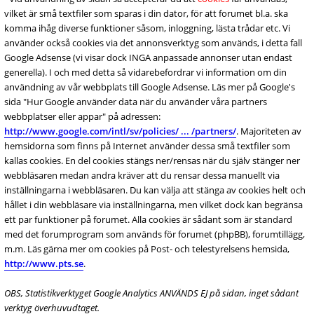
vilket är små textfiler som sparas i din dator, för att forumet bl.a. ska
komma ihåg diverse funktioner såsom, inloggning, lästa trådar etc. Vi
använder också cookies via det annonsverktyg som används, i detta fall
Google Adsense (vi visar dock INGA anpassade annonser utan endast
generella). I och med detta så vidarebefordrar vi information om din
användning av vår webbplats till Google Adsense. Läs mer på Google's
sida "Hur Google använder data när du använder våra partners
webbplatser eller appar" på adressen:
http://www.google.com/intl/sv/policies/ ... /partners/
. Majoriteten av
hemsidorna som finns på Internet använder dessa små textfiler som
kallas cookies. En del cookies stängs ner/rensas när du själv stänger ner
webbläsaren medan andra kräver att du rensar dessa manuellt via
inställningarna i webbläsaren. Du kan välja att stänga av cookies helt och
hållet i din webbläsare via inställningarna, men vilket dock kan begränsa
ett par funktioner på forumet. Alla cookies är sådant som är standard
med det forumprogram som används för forumet (phpBB), forumtillägg,
m.m. Läs gärna mer om cookies på Post- och telestyrelsens hemsida,
http://www.pts.se
.
OBS, Statistikverktyget Google Analytics ANVÄNDS EJ på sidan, inget sådant
verktyg överhuvudtaget.