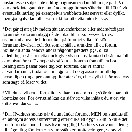
postadressen säljes inte (aldrig någonsin) vidare till tredje part. Vi
kan dock inte garantera användaruppgifternas säkerhet till 100% vid
eventuellt intrång på exempelvis webbhotellets servrar eller dylikt,
men gör självklart allt i vår makt för att detta inte ska ske.
*Det går ej att själv radera sitt användarkonto eller radera/redigera
forumtrådar/foruminlägg då det bl.a. blir inkonsekvent, dvs.
osammanhängande information på forumet vilket förstör
forumupplevelsen och det som är själva grunden till ett forum.
Skulle du ändå behöva ändra någonting/radera pga. olika
anledningar så kan detta dock givetvis ordnas, kontakta i sådana fall
administratören. Exempelvis så kan vi komma fram till en bra
lösning som passar både dig och forumet, där vi ändrar
användarnamn, trådar och inlägg så att de ej associerar till dig
personligen (inga personuppgifter återstår), eller dylikt. Hör med oss
som sagt, så löser vi det.
*Vill du se vilken information vi har sparad om dig så är det bara att
kontakta oss. För övrigt så kan du själv se vilka inlägg du gjort via
ditt användarkonto.
*Din IP-adress sparas när du använder forumet MEN omvandlas till
en anonym adress / siffersträng efter cirka ett dygn / 24h. Skulle det
mot förmodan ändå finnas kvar en giltig IP-adress så används den ej
till någonting förutom om vi misstänker brott/bedrägeri, varav vi