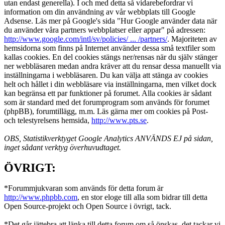
utan endast generella). I och med detta så vidarebefordrar vi
information om din användning av vår webbplats till Google
Adsense. Läs mer på Google's sida "Hur Google använder data när
du använder våra partners webbplatser eller appar" på adressen:
http://www.google.com/intl/sv/policies/ ... /partners/
. Majoriteten av
hemsidorna som finns på Internet använder dessa små textfiler som
kallas cookies. En del cookies stängs ner/rensas när du själv stänger
ner webbläsaren medan andra kräver att du rensar dessa manuellt via
inställningarna i webbläsaren. Du kan välja att stänga av cookies
helt och hållet i din webbläsare via inställningarna, men vilket dock
kan begränsa ett par funktioner på forumet. Alla cookies är sådant
som är standard med det forumprogram som används för forumet
(phpBB), forumtillägg, m.m. Läs gärna mer om cookies på Post-
och telestyrelsens hemsida,
http://www.pts.se
.
OBS, Statistikverktyget Google Analytics ANVÄNDS EJ på sidan,
inget sådant verktyg överhuvudtaget.
ÖVRIGT:
*Forummjukvaran som används för detta forum är
http://www.phpbb.com
, en stor eloge till alla som bidrar till detta
Open Source-projekt och Open Source i övrigt, tack.
*Det går jättebra att länka till detta forum om så önskas, det tackar vi