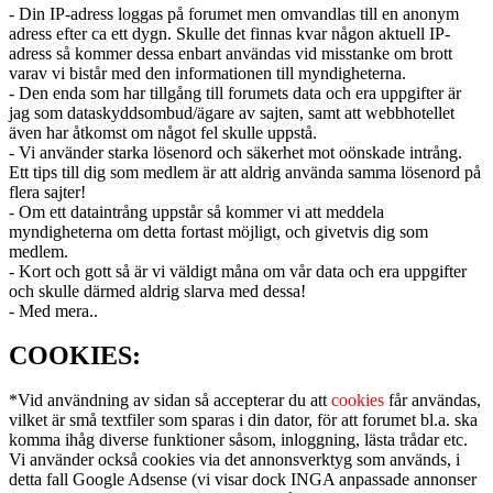
- Din IP-adress loggas på forumet men omvandlas till en anonym
adress efter ca ett dygn. Skulle det finnas kvar någon aktuell IP-
adress så kommer dessa enbart användas vid misstanke om brott
varav vi bistår med den informationen till myndigheterna.
- Den enda som har tillgång till forumets data och era uppgifter är
jag som dataskyddsombud/ägare av sajten, samt att webbhotellet
även har åtkomst om något fel skulle uppstå.
- Vi använder starka lösenord och säkerhet mot oönskade intrång.
Ett tips till dig som medlem är att aldrig använda samma lösenord på
flera sajter!
- Om ett dataintrång uppstår så kommer vi att meddela
myndigheterna om detta fortast möjligt, och givetvis dig som
medlem.
- Kort och gott så är vi väldigt måna om vår data och era uppgifter
och skulle därmed aldrig slarva med dessa!
- Med mera..
COOKIES:
*Vid användning av sidan så accepterar du att
cookies
får användas,
vilket är små textfiler som sparas i din dator, för att forumet bl.a. ska
komma ihåg diverse funktioner såsom, inloggning, lästa trådar etc.
Vi använder också cookies via det annonsverktyg som används, i
detta fall Google Adsense (vi visar dock INGA anpassade annonser