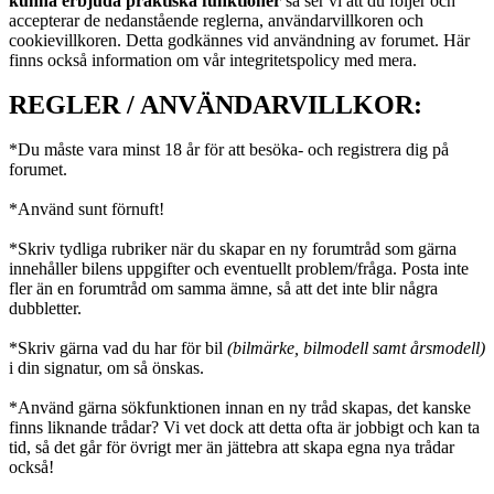
kunna erbjuda praktiska funktioner
så ser vi att du följer och
accepterar de nedanstående reglerna, användarvillkoren och
cookievillkoren. Detta godkännes vid användning av forumet. Här
finns också information om vår integritetspolicy med mera.
REGLER / ANVÄNDARVILLKOR:
*Du måste vara minst 18 år för att besöka- och registrera dig på
forumet.
*Använd sunt förnuft!
*Skriv tydliga rubriker när du skapar en ny forumtråd som gärna
innehåller bilens uppgifter och eventuellt problem/fråga. Posta inte
fler än en forumtråd om samma ämne, så att det inte blir några
dubbletter.
*Skriv gärna vad du har för bil
(bilmärke, bilmodell samt årsmodell)
i din signatur, om så önskas.
*Använd gärna sökfunktionen innan en ny tråd skapas, det kanske
finns liknande trådar? Vi vet dock att detta ofta är jobbigt och kan ta
tid, så det går för övrigt mer än jättebra att skapa egna nya trådar
också!