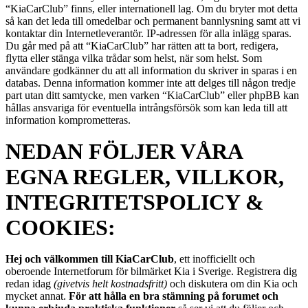
“KiaCarClub” finns, eller internationell lag. Om du bryter mot detta
så kan det leda till omedelbar och permanent bannlysning samt att vi
kontaktar din Internetleverantör. IP-adressen för alla inlägg sparas.
Du går med på att “KiaCarClub” har rätten att ta bort, redigera,
flytta eller stänga vilka trådar som helst, när som helst. Som
användare godkänner du att all information du skriver in sparas i en
databas. Denna information kommer inte att delges till någon tredje
part utan ditt samtycke, men varken “KiaCarClub” eller phpBB kan
hållas ansvariga för eventuella intrångsförsök som kan leda till att
information komprometteras.
NEDAN FÖLJER VÅRA
EGNA REGLER, VILLKOR,
INTEGRITETSPOLICY &
COOKIES:
Hej och välkommen till KiaCarClub
, ett inofficiellt och
oberoende Internetforum för bilmärket Kia i Sverige. Registrera dig
redan idag
(givetvis helt kostnadsfritt)
och diskutera om din Kia och
mycket annat.
För att hålla en bra stämning på forumet och