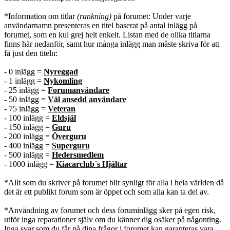
*Information om titlar
(rankning)
på forumet: Under varje
användarnamn presenteras en titel baserat på antal inlägg på
forumet, som en kul grej helt enkelt. Listan med de olika titlarna
finns här nedanför, samt hur många inlägg man måste skriva för att
få just den titeln:
- 0 inlägg =
Nyreggad
- 1 inlägg =
Nykomling
- 25 inlägg =
Forumanvändare
- 50 inlägg =
Väl ansedd användare
- 75 inlägg =
Veteran
- 100 inlägg =
Eldsjäl
- 150 inlägg =
Guru
- 200 inlägg =
Överguru
- 400 inlägg =
Superguru
- 500 inlägg =
Hedersmedlem
- 1000 inlägg =
Kiacarclub´s Hjältar
*Allt som du skriver på forumet blir synligt för alla i hela världen då
det är ett publikt forum som är öppet och som alla kan ta del av.
*Användning av forumet och dess foruminlägg sker på egen risk,
utför inga reparationer själv om du känner dig osäker på någonting.
Inga svar som du får på dina frågor i forumet kan garanteras vara