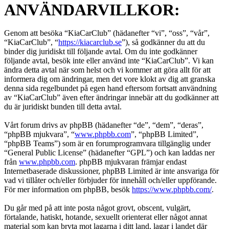
ANVÄNDARVILLKOR:
Genom att besöka “KiaCarClub” (hädanefter “vi”, “oss”, “vår”,
“KiaCarClub”, “
https://kiacarclub.se
”), så godkänner du att du
binder dig juridiskt till följande avtal. Om du inte godkänner
följande avtal, besök inte eller använd inte “KiaCarClub”. Vi kan
ändra detta avtal när som helst och vi kommer att göra allt för att
informera dig om ändringar, men det vore klokt av dig att granska
denna sida regelbundet på egen hand eftersom fortsatt användning
av “KiaCarClub” även efter ändringar innebär att du godkänner att
du är juridiskt bunden till detta avtal.
Vårt forum drivs av phpBB (hädanefter “de”, “dem”, “deras”,
“phpBB mjukvara”, “
www.phpbb.com
”, “phpBB Limited”,
“phpBB Teams”) som är en forumprogramvara tillgänglig under
“General Public License” (hädanefter “GPL”) och kan laddas ner
från
www.phpbb.com
. phpBB mjukvaran främjar endast
Internetbaserade diskussioner, phpBB Limited är inte ansvariga för
vad vi tillåter och/eller förbjuder för innehåll och/eller uppförande.
För mer information om phpBB, besök
https://www.phpbb.com/
.
Du går med på att inte posta något grovt, obscent, vulgärt,
förtalande, hatiskt, hotande, sexuellt orienterat eller något annat
material som kan bryta mot lagarna i ditt land, lagar i landet där