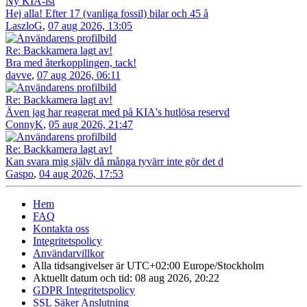
Ny KIA-ist
Hej alla! Efter 17 (vanliga fossil) bilar och 45 å
LaszloG
,
07 aug 2026, 13:05
Re: Backkamera lagt av!
Bra med återkopplingen, tack!
davve
,
07 aug 2026, 06:11
Re: Backkamera lagt av!
Även jag har reagerat med på KIA's hutlösa reservd
ConnyK
,
05 aug 2026, 21:47
Re: Backkamera lagt av!
Kan svara mig själv då många tyvärr inte gör det d
Gaspo
,
04 aug 2026, 17:53
Hem
FAQ
Kontakta oss
Integritetspolicy
Användarvillkor
Alla tidsangivelser är UTC+02:00 Europe/Stockholm
Aktuellt datum och tid: 08 aug 2026, 20:22
GDPR Integritetspolicy
SSL Säker Anslutning