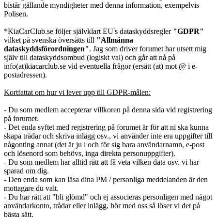
bistår gällande myndigheter med denna information, exempelvis
Polisen.
*KiaCarClub.se följer självklart EU's dataskyddsregler
"GDPR"
vilket på svenska översätts till
"Allmänna
dataskyddsförordningen"
. Jag som driver forumet har utsett mig
själv till dataskyddsombud (logiskt val) och går att nå på
info(at)kiacarclub.se vid eventuella frågor (ersätt (at) mot @ i e-
postadressen).
Kortfattat om hur vi lever upp till GDPR-målen:
- Du som medlem accepterar villkoren på denna sida vid registrering
på forumet.
- Det enda syftet med registrering på forumet är för att ni ska kunna
skapa trådar och skriva inlägg osv., vi använder inte era uppgifter till
någonting annat (det är ju i och för sig bara användarnamn, e-post
och lösenord som behövs, inga direkta personuppgifter).
- Du som medlem har alltid rätt att få veta vilken data osv. vi har
sparad om dig.
- Den enda som kan läsa dina PM / personliga meddelanden är den
mottagare du valt.
- Du har rätt att "bli glömd" och ej associeras personligen med något
användarkonto, trådar eller inlägg, hör med oss så löser vi det på
bästa sätt.