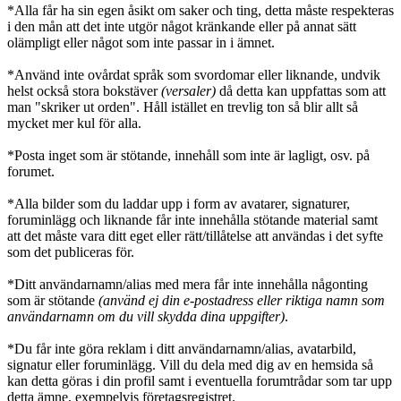
*Alla får ha sin egen åsikt om saker och ting, detta måste respekteras
i den mån att det inte utgör något kränkande eller på annat sätt
olämpligt eller något som inte passar in i ämnet.
*Använd inte ovårdat språk som svordomar eller liknande, undvik
helst också stora bokstäver
(versaler)
då detta kan uppfattas som att
man "skriker ut orden". Håll istället en trevlig ton så blir allt så
mycket mer kul för alla.
*Posta inget som är stötande, innehåll som inte är lagligt, osv. på
forumet.
*Alla bilder som du laddar upp i form av avatarer, signaturer,
foruminlägg och liknande får inte innehålla stötande material samt
att det måste vara ditt eget eller rätt/tillåtelse att användas i det syfte
som det publiceras för.
*Ditt användarnamn/alias med mera får inte innehålla någonting
som är stötande
(använd ej din e-postadress eller riktiga namn som
användarnamn om du vill skydda dina uppgifter)
.
*Du får inte göra reklam i ditt användarnamn/alias, avatarbild,
signatur eller foruminlägg. Vill du dela med dig av en hemsida så
kan detta göras i din profil samt i eventuella forumtrådar som tar upp
detta ämne, exempelvis företagsregistret.