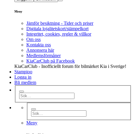
Meny
Jämför besiktning - Tider och priser
Digitala lojalitetskort/stämpelkort
Integritet, cookies, regler & villkor
Om oss
Kontakta oss
Annonsera här
Medlemsförmåner
KiaCarClub på Facebook
KiaCarClub - Inofficiellt forum för bilmärket Kia i Sverige!
Stampioo
Logga in
Bli medlem
Meny