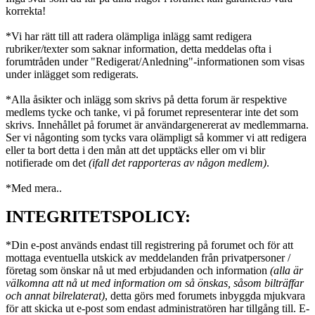
korrekta!
*Vi har rätt till att radera olämpliga inlägg samt redigera
rubriker/texter som saknar information, detta meddelas ofta i
forumtråden under "Redigerat/Anledning"-informationen som visas
under inlägget som redigerats.
*Alla åsikter och inlägg som skrivs på detta forum är respektive
medlems tycke och tanke, vi på forumet representerar inte det som
skrivs. Innehållet på forumet är användargenererat av medlemmarna.
Ser vi någonting som tycks vara olämpligt så kommer vi att redigera
eller ta bort detta i den mån att det upptäcks eller om vi blir
notifierade om det
(ifall det rapporteras av någon medlem)
.
*Med mera..
INTEGRITETSPOLICY:
*Din e-post används endast till registrering på forumet och för att
mottaga eventuella utskick av meddelanden från privatpersoner /
företag som önskar nå ut med erbjudanden och information
(alla är
välkomna att nå ut med information om så önskas, såsom bilträffar
och annat bilrelaterat)
, detta görs med forumets inbyggda mjukvara
för att skicka ut e-post som endast administratören har tillgång till. E-