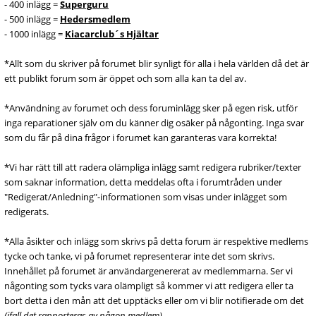
- 400 inlägg =
Superguru
- 500 inlägg =
Hedersmedlem
- 1000 inlägg =
Kiacarclub´s Hjältar
*Allt som du skriver på forumet blir synligt för alla i hela världen då det är
ett publikt forum som är öppet och som alla kan ta del av.
*Användning av forumet och dess foruminlägg sker på egen risk, utför
inga reparationer själv om du känner dig osäker på någonting. Inga svar
som du får på dina frågor i forumet kan garanteras vara korrekta!
*Vi har rätt till att radera olämpliga inlägg samt redigera rubriker/texter
som saknar information, detta meddelas ofta i forumtråden under
"Redigerat/Anledning"-informationen som visas under inlägget som
redigerats.
*Alla åsikter och inlägg som skrivs på detta forum är respektive medlems
tycke och tanke, vi på forumet representerar inte det som skrivs.
Innehållet på forumet är användargenererat av medlemmarna. Ser vi
någonting som tycks vara olämpligt så kommer vi att redigera eller ta
bort detta i den mån att det upptäcks eller om vi blir notifierade om det
(ifall det rapporteras av någon medlem)
.