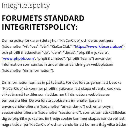
Integritetspolicy
FORUMETS STANDARD
INTEGRITETSPOLICY:
Denna policy förklarar i detalj hur “KiaCarClub” och deras partners
(hädanefter “vi”, “oss”, “vår”, “KiaCarClub”, “
https://www.kiacarclub.se
”)
och phpBB (hädanefter “de”, “dem”, “deras”, “phpBB mjukvara”,
“
www.phpbb.com
”, “phpBB Limited”, “phpBB Teams”) använder
information som samlas in under din användning av webbplatsen
(hädanefter “din information”).
Din information samlas in på två sätt. För det första, genom att besöka
“KiaCarClub” så kommer phpBB mjukvaran att skapa ett antal cookies,
vilket är små textfiler som laddas ner till din dators webbläsares
temporära filer. De två första cookisarna innehåller bara en
användaridentifierare (hädanefter “användar-id”) och en anonym
sessionsidentifierare (hädanefter “sessions-id”), som automatiskt tilldelas
dig av phpBB mjukvaran. En tredje cookie kommer skapas när du väl läst
några trådar på “KiaCarClub” och används för att komma ihåg vilka trådar