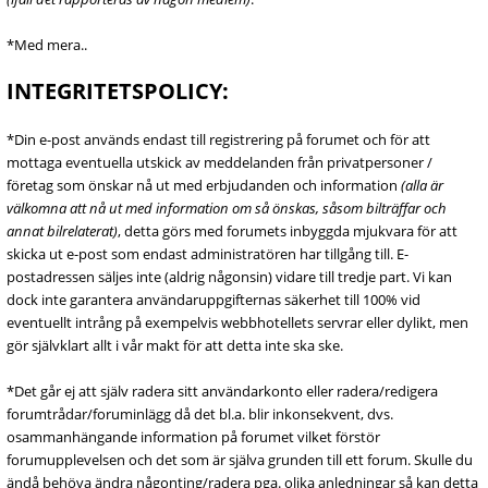
*Med mera..
INTEGRITETSPOLICY:
*Din e-post används endast till registrering på forumet och för att
mottaga eventuella utskick av meddelanden från privatpersoner /
företag som önskar nå ut med erbjudanden och information
(alla är
välkomna att nå ut med information om så önskas, såsom bilträffar och
annat bilrelaterat)
, detta görs med forumets inbyggda mjukvara för att
skicka ut e-post som endast administratören har tillgång till. E-
postadressen säljes inte (aldrig någonsin) vidare till tredje part. Vi kan
dock inte garantera användaruppgifternas säkerhet till 100% vid
eventuellt intrång på exempelvis webbhotellets servrar eller dylikt, men
gör självklart allt i vår makt för att detta inte ska ske.
*Det går ej att själv radera sitt användarkonto eller radera/redigera
forumtrådar/foruminlägg då det bl.a. blir inkonsekvent, dvs.
osammanhängande information på forumet vilket förstör
forumupplevelsen och det som är själva grunden till ett forum. Skulle du
ändå behöva ändra någonting/radera pga. olika anledningar så kan detta