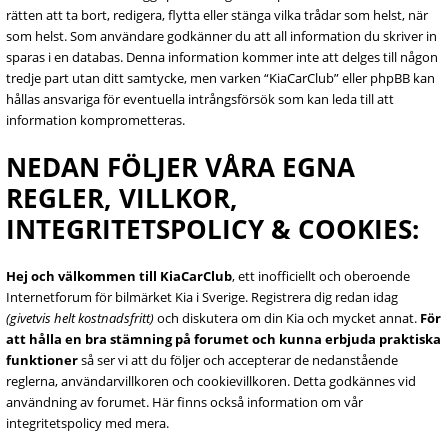
rätten att ta bort, redigera, flytta eller stänga vilka trådar som helst, när
som helst. Som användare godkänner du att all information du skriver in
sparas i en databas. Denna information kommer inte att delges till någon
tredje part utan ditt samtycke, men varken “KiaCarClub” eller phpBB kan
hållas ansvariga för eventuella intrångsförsök som kan leda till att
information komprometteras.
NEDAN FÖLJER VÅRA EGNA
REGLER, VILLKOR,
INTEGRITETSPOLICY & COOKIES:
Hej och välkommen till KiaCarClub
, ett inofficiellt och oberoende
Internetforum för bilmärket Kia i Sverige. Registrera dig redan idag
(givetvis helt kostnadsfritt)
och diskutera om din Kia och mycket annat.
För
att hålla en bra stämning på forumet och kunna erbjuda praktiska
funktioner
så ser vi att du följer och accepterar de nedanstående
reglerna, användarvillkoren och cookievillkoren. Detta godkännes vid
användning av forumet. Här finns också information om vår
integritetspolicy med mera.