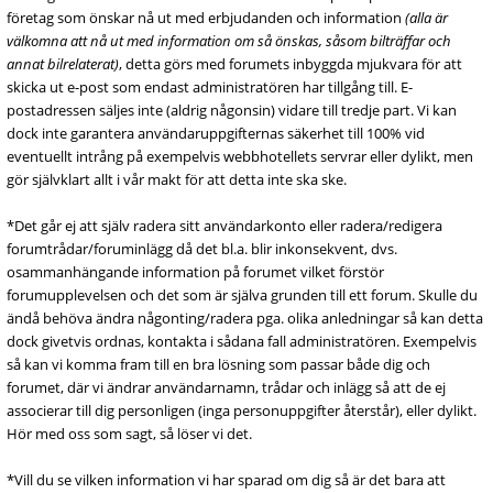
företag som önskar nå ut med erbjudanden och information
(alla är
välkomna att nå ut med information om så önskas, såsom bilträffar och
annat bilrelaterat)
, detta görs med forumets inbyggda mjukvara för att
skicka ut e-post som endast administratören har tillgång till. E-
postadressen säljes inte (aldrig någonsin) vidare till tredje part. Vi kan
dock inte garantera användaruppgifternas säkerhet till 100% vid
eventuellt intrång på exempelvis webbhotellets servrar eller dylikt, men
gör självklart allt i vår makt för att detta inte ska ske.
*Det går ej att själv radera sitt användarkonto eller radera/redigera
forumtrådar/foruminlägg då det bl.a. blir inkonsekvent, dvs.
osammanhängande information på forumet vilket förstör
forumupplevelsen och det som är själva grunden till ett forum. Skulle du
ändå behöva ändra någonting/radera pga. olika anledningar så kan detta
dock givetvis ordnas, kontakta i sådana fall administratören. Exempelvis
så kan vi komma fram till en bra lösning som passar både dig och
forumet, där vi ändrar användarnamn, trådar och inlägg så att de ej
associerar till dig personligen (inga personuppgifter återstår), eller dylikt.
Hör med oss som sagt, så löser vi det.
*Vill du se vilken information vi har sparad om dig så är det bara att