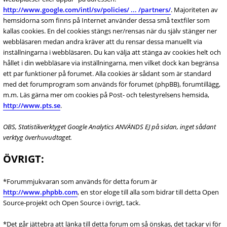
http://www.google.com/intl/sv/policies/ ... /partners/
. Majoriteten av
hemsidorna som finns på Internet använder dessa små textfiler som
kallas cookies. En del cookies stängs ner/rensas när du själv stänger ner
webbläsaren medan andra kräver att du rensar dessa manuellt via
inställningarna i webbläsaren. Du kan välja att stänga av cookies helt och
hållet i din webbläsare via inställningarna, men vilket dock kan begränsa
ett par funktioner på forumet. Alla cookies är sådant som är standard
med det forumprogram som används för forumet (phpBB), forumtillägg,
m.m. Läs gärna mer om cookies på Post- och telestyrelsens hemsida,
http://www.pts.se
.
OBS, Statistikverktyget Google Analytics ANVÄNDS EJ på sidan, inget sådant
verktyg överhuvudtaget.
ÖVRIGT:
*Forummjukvaran som används för detta forum är
http://www.phpbb.com
, en stor eloge till alla som bidrar till detta Open
Source-projekt och Open Source i övrigt, tack.
*Det går jättebra att länka till detta forum om så önskas, det tackar vi för