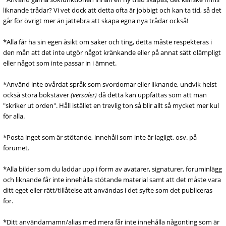
liknande trådar? Vi vet dock att detta ofta är jobbigt och kan ta tid, så det
går för övrigt mer än jättebra att skapa egna nya trådar också!
*Alla får ha sin egen åsikt om saker och ting, detta måste respekteras i
den mån att det inte utgör något kränkande eller på annat sätt olämpligt
eller något som inte passar in i ämnet.
*Använd inte ovårdat språk som svordomar eller liknande, undvik helst
också stora bokstäver
(versaler)
då detta kan uppfattas som att man
"skriker ut orden". Håll istället en trevlig ton så blir allt så mycket mer kul
för alla.
*Posta inget som är stötande, innehåll som inte är lagligt, osv. på
forumet.
*Alla bilder som du laddar upp i form av avatarer, signaturer, foruminlägg
och liknande får inte innehålla stötande material samt att det måste vara
ditt eget eller rätt/tillåtelse att användas i det syfte som det publiceras
för.
*Ditt användarnamn/alias med mera får inte innehålla någonting som är