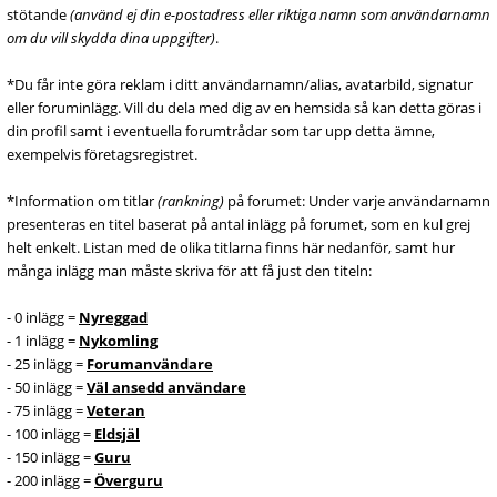
stötande
(använd ej din e-postadress eller riktiga namn som användarnamn
om du vill skydda dina uppgifter)
.
*Du får inte göra reklam i ditt användarnamn/alias, avatarbild, signatur
eller foruminlägg. Vill du dela med dig av en hemsida så kan detta göras i
din profil samt i eventuella forumtrådar som tar upp detta ämne,
exempelvis företagsregistret.
*Information om titlar
(rankning)
på forumet: Under varje användarnamn
presenteras en titel baserat på antal inlägg på forumet, som en kul grej
helt enkelt. Listan med de olika titlarna finns här nedanför, samt hur
många inlägg man måste skriva för att få just den titeln:
- 0 inlägg =
Nyreggad
- 1 inlägg =
Nykomling
- 25 inlägg =
Forumanvändare
- 50 inlägg =
Väl ansedd användare
- 75 inlägg =
Veteran
- 100 inlägg =
Eldsjäl
- 150 inlägg =
Guru
- 200 inlägg =
Överguru