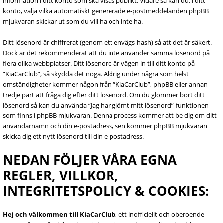
information i ditt konto som ska visas publikt. Vidare så kan du, i ditt
konto, välja vilka automatiskt genererade e-postmeddelanden phpBB
mjukvaran skickar ut som du vill ha och inte ha.
Ditt lösenord är chiffrerat (genom ett envägs-hash) så att det är säkert.
Dock är det rekommenderat att du inte använder samma lösenord på
flera olika webbplatser. Ditt lösenord är vägen in till ditt konto på
“KiaCarClub”, så skydda det noga. Aldrig under några som helst
omständigheter kommer någon från “KiaCarClub”, phpBB eller annan
tredje part att fråga dig efter ditt lösenord. Om du glömmer bort ditt
lösenord så kan du använda “Jag har glömt mitt lösenord”-funktionen
som finns i phpBB mjukvaran. Denna process kommer att be dig om ditt
användarnamn och din e-postadress, sen kommer phpBB mjukvaran
skicka dig ett nytt lösenord till din e-postadress.
NEDAN FÖLJER VÅRA EGNA
REGLER, VILLKOR,
INTEGRITETSPOLICY & COOKIES:
Hej och välkommen till KiaCarClub
, ett inofficiellt och oberoende