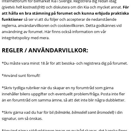
Internetforum för bilmärket Kia i Sverige. Registrera dig redan idag
(givetvis helt kostnadsfritt)
och diskutera om din Kia och mycket annat.
För
att hålla en bra stämning på forumet och kunna erbjuda praktiska
funktioner
så ser vi att du följer och accepterar de nedanstående
reglerna, användarvillkoren och cookievillkoren. Detta godkännes vid
användning av forumet. Här finns också information om vår
integritetspolicy med mera.
REGLER / ANVÄNDARVILLKOR:
*Du måste vara minst 18 år för att besöka- och registrera dig på forumet.
*Använd sunt förnuft!
*Skriv tydliga rubriker när du skapar en ny forumtråd som gärna
innehåller bilens uppgifter och eventuellt problem/fråga. Posta inte fler
än en forumtråd om samma ämne, så att det inte blir några dubbletter.
*Skriv gärna vad du har för bil
(bilmärke, bilmodell samt årsmodell)
i din
signatur, om så önskas.
*Använd gärna sökfunktionen innan en ny tråd skapas, det kanske finns