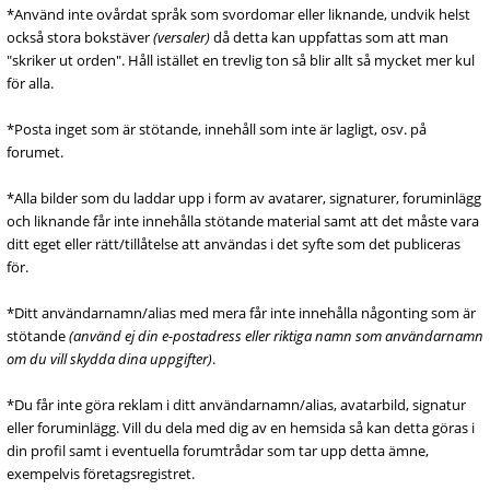
*Använd inte ovårdat språk som svordomar eller liknande, undvik helst
också stora bokstäver
(versaler)
då detta kan uppfattas som att man
"skriker ut orden". Håll istället en trevlig ton så blir allt så mycket mer kul
för alla.
*Posta inget som är stötande, innehåll som inte är lagligt, osv. på
forumet.
*Alla bilder som du laddar upp i form av avatarer, signaturer, foruminlägg
och liknande får inte innehålla stötande material samt att det måste vara
ditt eget eller rätt/tillåtelse att användas i det syfte som det publiceras
för.
*Ditt användarnamn/alias med mera får inte innehålla någonting som är
stötande
(använd ej din e-postadress eller riktiga namn som användarnamn
om du vill skydda dina uppgifter)
.
*Du får inte göra reklam i ditt användarnamn/alias, avatarbild, signatur
eller foruminlägg. Vill du dela med dig av en hemsida så kan detta göras i
din profil samt i eventuella forumtrådar som tar upp detta ämne,
exempelvis företagsregistret.