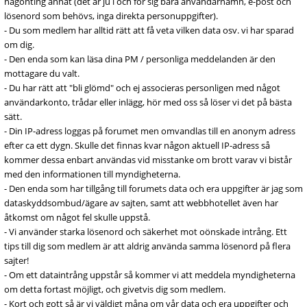
någonting annat (det är ju i och för sig bara användarnamn, e-post och
lösenord som behövs, inga direkta personuppgifter).
- Du som medlem har alltid rätt att få veta vilken data osv. vi har sparad
om dig.
- Den enda som kan läsa dina PM / personliga meddelanden är den
mottagare du valt.
- Du har rätt att "bli glömd" och ej associeras personligen med något
användarkonto, trådar eller inlägg, hör med oss så löser vi det på bästa
sätt.
- Din IP-adress loggas på forumet men omvandlas till en anonym adress
efter ca ett dygn. Skulle det finnas kvar någon aktuell IP-adress så
kommer dessa enbart användas vid misstanke om brott varav vi bistår
med den informationen till myndigheterna.
- Den enda som har tillgång till forumets data och era uppgifter är jag som
dataskyddsombud/ägare av sajten, samt att webbhotellet även har
åtkomst om något fel skulle uppstå.
- Vi använder starka lösenord och säkerhet mot oönskade intrång. Ett
tips till dig som medlem är att aldrig använda samma lösenord på flera
sajter!
- Om ett dataintrång uppstår så kommer vi att meddela myndigheterna
om detta fortast möjligt, och givetvis dig som medlem.
- Kort och gott så är vi väldigt måna om vår data och era uppgifter och