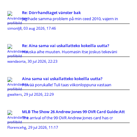
Re: Dörrhandtaget vänster bak
Jag hade samma problem på min ceed 2010, vajern in
simonlj8
,
03 aug 2026, 17:46
Re: Aina sama vai uskallatteko kokeilla uutta?
Hauska aihe muuten. Huomasin itse joskus tekeväni
wandaorta
,
30 jul 2026, 22:23
Aina sama vai uskallatteko kokeilla uutta?
Päivää porukalle! Tuli taas viikonloppuna vastaan
gwalters
,
29 jul 2026, 22:29
MLB The Show 26 Andrew Jones 99 OVR Card Guide:Att
The arrival of the 99 OVR Andrew Jones card has cr
Florencehg
,
29 jul 2026, 11:17