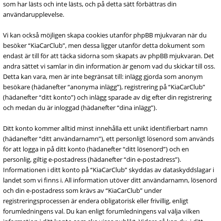
som har lästs och inte lästs, och på detta sätt förbättras din
användarupplevelse.
Vi kan också möjligen skapa cookies utanför phpBB mjukvaran när du
besöker “KiaCarClub”, men dessa ligger utanför detta dokument som
endast är till för att täcka sidorna som skapats av phpBB mjukvaran. Det
andra sättet vi samlar in din information är genom vad du skickar till oss.
Detta kan vara, men är inte begränsat till: inlägg gjorda som anonym
besökare (hädanefter “anonyma inlägg”), registrering på “KiaCarClub”
(hädanefter “ditt konto”) och inlägg sparade av dig efter din registrering
och medan du är inloggad (hädanefter “dina inlägg”).
Ditt konto kommer alltid minst innehålla ett unikt identifierbart namn
(hädanefter “ditt användarnamn”), ett personligt lösenord som används
för att logga in på ditt konto (hädanefter “ditt lösenord”) och en
personlig, giltig e-postadress (hädanefter “din e-postadress”).
Informationen i ditt konto på “KiaCarClub” skyddas av dataskyddslagar i
landet som vi finns i. All information utöver ditt användarnamn, lösenord
och din e-postadress som krävs av “KiaCarClub” under
registreringsprocessen är endera obligatorisk eller frivillig, enligt
forumledningens val. Du kan enligt forumledningens val välja vilken