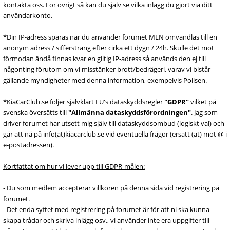
kontakta oss. För övrigt så kan du själv se vilka inlägg du gjort via ditt
användarkonto.
*Din IP-adress sparas när du använder forumet MEN omvandlas till en
anonym adress / siffersträng efter cirka ett dygn / 24h. Skulle det mot
förmodan ändå finnas kvar en giltig IP-adress så används den ej till
någonting förutom om vi misstänker brott/bedrägeri, varav vi bistår
gällande myndigheter med denna information, exempelvis Polisen.
*KiaCarClub.se följer självklart EU's dataskyddsregler
"GDPR"
vilket på
svenska översätts till
"Allmänna dataskyddsförordningen"
. Jag som
driver forumet har utsett mig själv till dataskyddsombud (logiskt val) och
går att nå på info(at)kiacarclub.se vid eventuella frågor (ersätt (at) mot @ i
e-postadressen).
Kortfattat om hur vi lever upp till GDPR-målen:
- Du som medlem accepterar villkoren på denna sida vid registrering på
forumet.
- Det enda syftet med registrering på forumet är för att ni ska kunna
skapa trådar och skriva inlägg osv., vi använder inte era uppgifter till