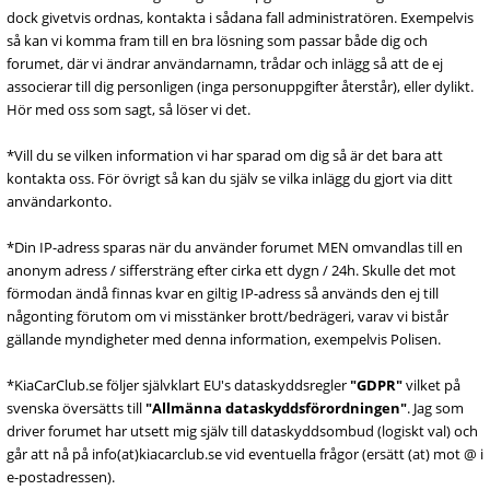
dock givetvis ordnas, kontakta i sådana fall administratören. Exempelvis
så kan vi komma fram till en bra lösning som passar både dig och
forumet, där vi ändrar användarnamn, trådar och inlägg så att de ej
associerar till dig personligen (inga personuppgifter återstår), eller dylikt.
Hör med oss som sagt, så löser vi det.
*Vill du se vilken information vi har sparad om dig så är det bara att
kontakta oss. För övrigt så kan du själv se vilka inlägg du gjort via ditt
användarkonto.
*Din IP-adress sparas när du använder forumet MEN omvandlas till en
anonym adress / siffersträng efter cirka ett dygn / 24h. Skulle det mot
förmodan ändå finnas kvar en giltig IP-adress så används den ej till
någonting förutom om vi misstänker brott/bedrägeri, varav vi bistår
gällande myndigheter med denna information, exempelvis Polisen.
*KiaCarClub.se följer självklart EU's dataskyddsregler
"GDPR"
vilket på
svenska översätts till
"Allmänna dataskyddsförordningen"
. Jag som
driver forumet har utsett mig själv till dataskyddsombud (logiskt val) och
går att nå på info(at)kiacarclub.se vid eventuella frågor (ersätt (at) mot @ i
e-postadressen).