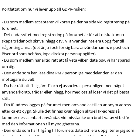
Kortfattat om hur vi lever upp till GDPR-målen:
- Du som medlem accepterar villkoren på denna sida vid registrering på
forumet.
- Det enda syftet med registrering på forumet är för att ni ska kunna
skapa trådar och skriva inlägg osv., vi använder inte era uppgifter till
någonting annat (det är ju i och för sig bara användarnamn, e-post och
lösenord som behövs, inga direkta personuppgifter).
- Du som medlem har alltid rätt att få veta vilken data osv. vi har sparad
om dig.
- Den enda som kan läsa dina PM / personliga meddelanden är den
mottagare du valt.
- Du har rätt att "bli glömd" och ej associeras personligen med något
användarkonto, trådar eller inlägg, hör med oss så löser vi det på bästa
sätt.
- Din IP-adress loggas på forumet men omvandlas till en anonym adress
efter ca ett dygn. Skulle det finnas kvar någon aktuell IP-adress så
kommer dessa enbart användas vid misstanke om brott varav vi bistår
med den informationen till myndigheterna.
- Den enda som har tillgång till forumets data och era uppgifter är jag som