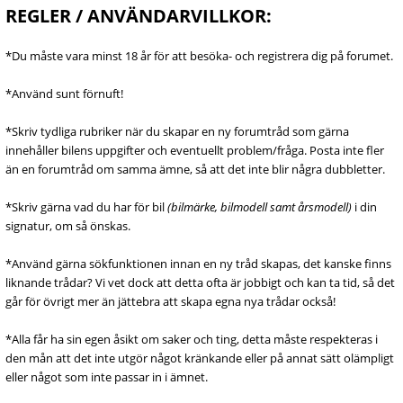
REGLER / ANVÄNDARVILLKOR:
*Du måste vara minst 18 år för att besöka- och registrera dig på forumet.
*Använd sunt förnuft!
*Skriv tydliga rubriker när du skapar en ny forumtråd som gärna
innehåller bilens uppgifter och eventuellt problem/fråga. Posta inte fler
än en forumtråd om samma ämne, så att det inte blir några dubbletter.
*Skriv gärna vad du har för bil
(bilmärke, bilmodell samt årsmodell)
i din
signatur, om så önskas.
*Använd gärna sökfunktionen innan en ny tråd skapas, det kanske finns
liknande trådar? Vi vet dock att detta ofta är jobbigt och kan ta tid, så det
går för övrigt mer än jättebra att skapa egna nya trådar också!
*Alla får ha sin egen åsikt om saker och ting, detta måste respekteras i
den mån att det inte utgör något kränkande eller på annat sätt olämpligt
eller något som inte passar in i ämnet.