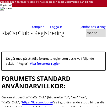
Den här sidan använder cookies för att ge dig den bästa upplevelsen.
Lär dig mer
Uppfattat!
Stampioo
Logga in
Jämför besiktning
KiaCarClub - Registrering
Du går med på att följa forumets regler som beskrivs i följande
sektion “Regler”:
Visa forumets regler
FORUMETS STANDARD
ANVÄNDARVILLKOR:
Genom att besöka “KiaCarClub” (hädanefter “vi”, “oss”, “vår”,
“KiaCarClub”, “
https://kiacarclub.se
”), så godkänner du att du binder dig