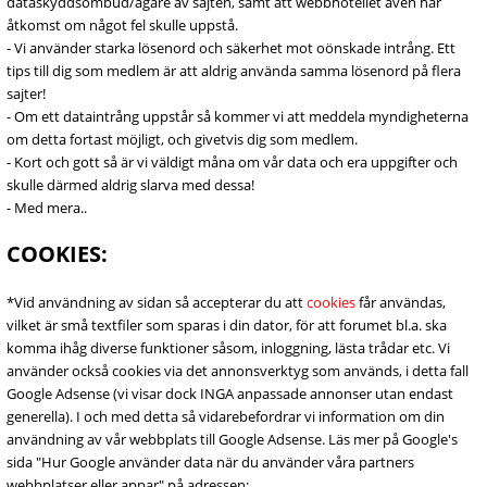
dataskyddsombud/ägare av sajten, samt att webbhotellet även har
åtkomst om något fel skulle uppstå.
- Vi använder starka lösenord och säkerhet mot oönskade intrång. Ett
tips till dig som medlem är att aldrig använda samma lösenord på flera
sajter!
- Om ett dataintrång uppstår så kommer vi att meddela myndigheterna
om detta fortast möjligt, och givetvis dig som medlem.
- Kort och gott så är vi väldigt måna om vår data och era uppgifter och
skulle därmed aldrig slarva med dessa!
- Med mera..
COOKIES:
*Vid användning av sidan så accepterar du att
cookies
får användas,
vilket är små textfiler som sparas i din dator, för att forumet bl.a. ska
komma ihåg diverse funktioner såsom, inloggning, lästa trådar etc. Vi
använder också cookies via det annonsverktyg som används, i detta fall
Google Adsense (vi visar dock INGA anpassade annonser utan endast
generella). I och med detta så vidarebefordrar vi information om din
användning av vår webbplats till Google Adsense. Läs mer på Google's
sida "Hur Google använder data när du använder våra partners
webbplatser eller appar" på adressen: