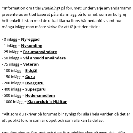
*Information om titlar
(rankning)
på forumet: Under varje användarnamn
presenteras en titel baserat på antal inlägg på forumet, som en kul grej
helt enkelt. Listan med de olika titlarna finns här nedanför, samt hur
många inlägg man måste skriva för att få just den titeln:
- 0 inlägg =
Nyreggad
- 1 inlägg =
Nykomling
- 25 inlägg =
Forumanvändare
- 50 inlägg =
Väl ansedd användare
- 75 inlägg =
Veteran
- 100 inlägg =
Eldsjäl
- 150 inlägg =
Guru
- 200 inlägg =
Överguru
- 400 inlägg =
Superguru
- 500 inlägg =
Hedersmedlem
- 1000 inlägg =
Kiacarclub´s Hjältar
*Allt som du skriver på forumet blir synligt för alla i hela världen då det är
ett publikt forum som är öppet och som alla kan ta del av.
*Användning av forumet och dess foruminlägg sker på egen risk, utför