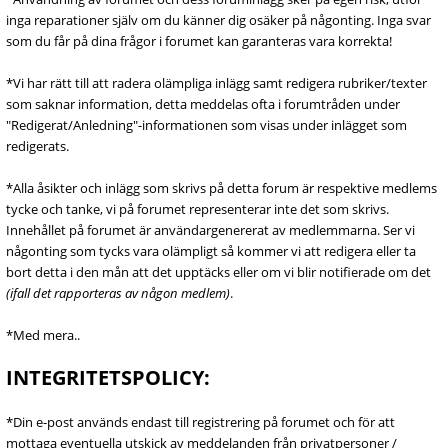
inga reparationer själv om du känner dig osäker på någonting. Inga svar
som du får på dina frågor i forumet kan garanteras vara korrekta!
*Vi har rätt till att radera olämpliga inlägg samt redigera rubriker/texter
som saknar information, detta meddelas ofta i forumtråden under
"Redigerat/Anledning"-informationen som visas under inlägget som
redigerats.
*Alla åsikter och inlägg som skrivs på detta forum är respektive medlems
tycke och tanke, vi på forumet representerar inte det som skrivs.
Innehållet på forumet är användargenererat av medlemmarna. Ser vi
någonting som tycks vara olämpligt så kommer vi att redigera eller ta
bort detta i den mån att det upptäcks eller om vi blir notifierade om det
(ifall det rapporteras av någon medlem)
.
*Med mera..
INTEGRITETSPOLICY:
*Din e-post används endast till registrering på forumet och för att
mottaga eventuella utskick av meddelanden från privatpersoner /