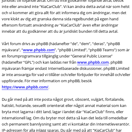
juridiskt till följande avtal. Om du inte godkänner följande avtal, besök
inte eller använd inte “KiaCarClub”. Vi kan ändra detta avtal när som helst
och vi kommer att göra allt för att informera dig om ändringar, men det
vore klokt av dig att granska denna sida regelbundet på egen hand
eftersom fortsatt användning av “KiaCarClub” även efter ändringar
innebär att du godkänner att du är juridiskt bunden till detta avtal.
Vårt forum drivs av phpBB (hädanefter “de”, “dem”, “deras”, “phpBB
mjukvara”, “
www.phpbb.com
”, “phpBB Limited”, “phpBB Teams”) som är
en forumprogramvara tillgänglig under “General Public License”
(hädanefter “GPL”) och kan laddas ner från
www.phpbb.com
. phpBB
mjukvaran främjar endast Internetbaserade diskussioner, phpBB Limited
är inte ansvariga för vad vi tillåter och/eller förbjuder för innehåll och/eller
uppförande. För mer information om phpBB, besök
https://www.phpbb.com/
.
Du går med på att inte posta något grovt, obscent, vulgärt, förtalande,
hatiskt, hotande, sexuellt orienterat eller något annat material som kan
bryta mot lagarna i ditt land, lagar i landet där “KiaCarClub” finns, eller
internationell lag. Om du bryter mot detta så kan det leda till omedelbar
och permanent bannlysning samt att vi kontaktar din Internetleverantör.
IP-adressen för alla inlägg sparas. Du går med på att “KiaCarClub” har