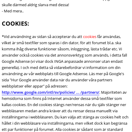
skulle därmed aldrig slarva med dessa!
- Med mera..
COOKIES:
*Vid användning av sidan så accepterar du att
cookies
får användas,
vilket är små textfiler som sparas i din dator, för att forumet bl.a. ska
komma ihåg diverse funktioner såsom, inloggning, lästa trådar etc. Vi
använder också cookies via det annonsverktyg som används, i detta fall
Google Adsense (vi visar dock INGA anpassade annonser utan endast
generella). I och med detta så vidarebefordrar vi information om din
användning av vår webbplats till Google Adsense. Läs mer på Google's
sida "Hur Google använder data när du använder våra partners
webbplatser eller appar" på adressen:
http://www.google.com/intl/sv/policies/ ... /partners/
. Majoriteten av
hemsidorna som finns på Internet använder dessa små textfiler som
kallas cookies. En del cookies stängs ner/rensas när du själv stänger ner
webbläsaren medan andra kräver att du rensar dessa manuellt via
inställningarna i webbläsaren. Du kan välja att stänga av cookies helt och
hållet i din webbläsare via inställningarna, men vilket dock kan begränsa
ett par funktioner på forumet. Alla cookies är sådant som är standard