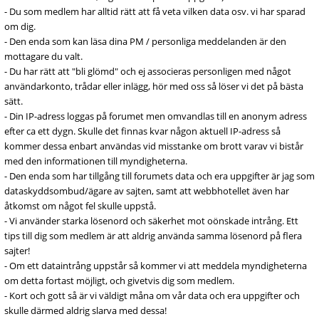
- Du som medlem har alltid rätt att få veta vilken data osv. vi har sparad
om dig.
- Den enda som kan läsa dina PM / personliga meddelanden är den
mottagare du valt.
- Du har rätt att "bli glömd" och ej associeras personligen med något
användarkonto, trådar eller inlägg, hör med oss så löser vi det på bästa
sätt.
- Din IP-adress loggas på forumet men omvandlas till en anonym adress
efter ca ett dygn. Skulle det finnas kvar någon aktuell IP-adress så
kommer dessa enbart användas vid misstanke om brott varav vi bistår
med den informationen till myndigheterna.
- Den enda som har tillgång till forumets data och era uppgifter är jag som
dataskyddsombud/ägare av sajten, samt att webbhotellet även har
åtkomst om något fel skulle uppstå.
- Vi använder starka lösenord och säkerhet mot oönskade intrång. Ett
tips till dig som medlem är att aldrig använda samma lösenord på flera
sajter!
- Om ett dataintrång uppstår så kommer vi att meddela myndigheterna
om detta fortast möjligt, och givetvis dig som medlem.
- Kort och gott så är vi väldigt måna om vår data och era uppgifter och
skulle därmed aldrig slarva med dessa!