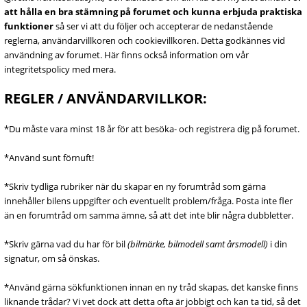
att hålla en bra stämning på forumet och kunna erbjuda praktiska
funktioner
så ser vi att du följer och accepterar de nedanstående
reglerna, användarvillkoren och cookievillkoren. Detta godkännes vid
användning av forumet. Här finns också information om vår
integritetspolicy med mera.
REGLER / ANVÄNDARVILLKOR:
*Du måste vara minst 18 år för att besöka- och registrera dig på forumet.
*Använd sunt förnuft!
*Skriv tydliga rubriker när du skapar en ny forumtråd som gärna
innehåller bilens uppgifter och eventuellt problem/fråga. Posta inte fler
än en forumtråd om samma ämne, så att det inte blir några dubbletter.
*Skriv gärna vad du har för bil
(bilmärke, bilmodell samt årsmodell)
i din
signatur, om så önskas.
*Använd gärna sökfunktionen innan en ny tråd skapas, det kanske finns
liknande trådar? Vi vet dock att detta ofta är jobbigt och kan ta tid, så det