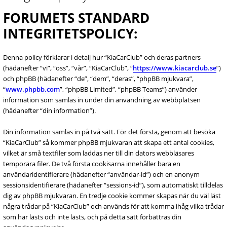
FORUMETS STANDARD
INTEGRITETSPOLICY:
Denna policy förklarar i detalj hur “KiaCarClub” och deras partners
(hädanefter “vi”, “oss”, “vår”, “KiaCarClub”, “
https://www.kiacarclub.se
”)
och phpBB (hädanefter “de”, “dem”, “deras”, “phpBB mjukvara”,
“
www.phpbb.com
”, “phpBB Limited”, “phpBB Teams”) använder
information som samlas in under din användning av webbplatsen
(hädanefter “din information”).
Din information samlas in på två sätt. För det första, genom att besöka
“KiaCarClub” så kommer phpBB mjukvaran att skapa ett antal cookies,
vilket är små textfiler som laddas ner till din dators webbläsares
temporära filer. De två första cookisarna innehåller bara en
användaridentifierare (hädanefter “användar-id”) och en anonym
sessionsidentifierare (hädanefter “sessions-id”), som automatiskt tilldelas
dig av phpBB mjukvaran. En tredje cookie kommer skapas när du väl läst
några trådar på “KiaCarClub” och används för att komma ihåg vilka trådar
som har lästs och inte lästs, och på detta sätt förbättras din