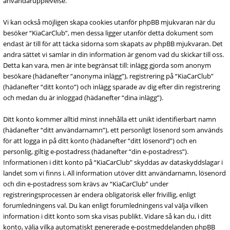
användarupplevelse.
Vi kan också möjligen skapa cookies utanför phpBB mjukvaran när du
besöker “KiaCarClub”, men dessa ligger utanför detta dokument som
endast är till för att täcka sidorna som skapats av phpBB mjukvaran. Det
andra sättet vi samlar in din information är genom vad du skickar till oss.
Detta kan vara, men är inte begränsat till: inlägg gjorda som anonym
besökare (hädanefter “anonyma inlägg”), registrering på “KiaCarClub”
(hädanefter “ditt konto”) och inlägg sparade av dig efter din registrering
och medan du är inloggad (hädanefter “dina inlägg”).
Ditt konto kommer alltid minst innehålla ett unikt identifierbart namn
(hädanefter “ditt användarnamn”), ett personligt lösenord som används
för att logga in på ditt konto (hädanefter “ditt lösenord”) och en
personlig, giltig e-postadress (hädanefter “din e-postadress”).
Informationen i ditt konto på “KiaCarClub” skyddas av dataskyddslagar i
landet som vi finns i. All information utöver ditt användarnamn, lösenord
och din e-postadress som krävs av “KiaCarClub” under
registreringsprocessen är endera obligatorisk eller frivillig, enligt
forumledningens val. Du kan enligt forumledningens val välja vilken
information i ditt konto som ska visas publikt. Vidare så kan du, i ditt
konto, välja vilka automatiskt genererade e-postmeddelanden phpBB