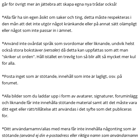
går för övrigt mer än jättebra att skapa egna nya trådar också!
*Alla får ha sin egen åsikt om saker och ting, detta måste respekteras i
den mån att det inte utgör något kränkande eller på annat sätt olämpligt
eller något som inte passar in i ämnet.
*Använd inte ovårdat språk som svordomar eller liknande, undvik helst
också stora bokstäver
(versaler)
då detta kan uppfattas som att man
"skriker ut orden". Håll istället en trevlig ton så blir allt så mycket mer kul
för alla.
*Posta inget som är stötande, innehåll som inte är lagligt, osv. på
forumet.
*Alla bilder som du laddar upp i form av avatarer, signaturer, foruminlägg
och liknande får inte innehålla stötande material samt att det måste vara
ditt eget eller rätt/tillåtelse att användas i det syfte som det publiceras
för.
*Ditt användarnamn/alias med mera får inte innehålla någonting som är
stötande
(använd ej din e-postadress eller riktiga namn som användarnamn