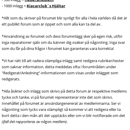
- 1000 inlägg =
Kiacarclub´s Hjältar
*Allt som du skriver på forumet blir synligt för alla i hela världen då det är
ett publikt forum som är öppet och som alla kan ta del av.
*Användning av forumet och dess foruminlägg sker på egen risk, utför
inga reparationer själv om du känner dig osäker på någonting. Inga svar
som du får på dina frågor i forumet kan garanteras vara korrekta!
*Vi har rätt till att radera olämpliga inlägg samt redigera rubriker/texter
som saknar information, detta meddelas ofta i forumtråden under
"Redigerat/Anledning"-informationen som visas under inlägget som
redigerats.
*Alla åsikter och inlägg som skrivs på detta forum är respektive medlems
tycke och tanke, vi på forumet representerar inte det som skrivs.
Innehållet på forumet är användargenererat av medlemmarna. Ser vi
någonting som tycks vara olämpligt så kommer vi att redigera eller ta
bort detta i den mån att det upptäcks eller om vi blir notifierade om det
(ifall det rapporteras av någon medlem)
.