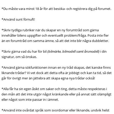
*Du måste vara minst 18 år för att besöka- och registrera dig på forumet.
*Använd sunt förnuft!
*Skriv tydliga rubriker när du skapar en ny forumtråd som gärna
innehåller bilens uppgifter och eventuellt problem/fråga. Posta inte fler
än en forumtråd om samma ämne, så att det inte blir några dubbletter.
*Skriv gärna vad du har för bil
(bilmärke, bilmodell samt årsmodell)
i din
signatur, om så önskas.
*Använd gärna sökfunktionen innan en ny tråd skapas, det kanske finns
liknande trådar? Vi vet dock att detta ofta är jobbigt och kan ta tid, så det
går för övrigt mer än jättebra att skapa egna nya trådar också!
*Alla får ha sin egen åsikt om saker och ting, detta måste respekteras i
den mån att det inte utgör något kränkande eller på annat sätt olämpligt
eller något som inte passar in i ämnet.
*Använd inte ovårdat språk som svordomar eller liknande, undvik helst