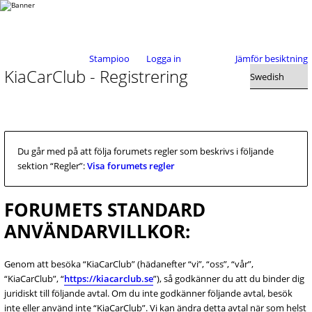
Stampioo
Logga in
Jämför besiktning
KiaCarClub - Registrering
Du går med på att följa forumets regler som beskrivs i följande
sektion “Regler”:
Visa forumets regler
FORUMETS STANDARD
ANVÄNDARVILLKOR:
Genom att besöka “KiaCarClub” (hädanefter “vi”, “oss”, “vår”,
“KiaCarClub”, “
https://kiacarclub.se
”), så godkänner du att du binder dig
juridiskt till följande avtal. Om du inte godkänner följande avtal, besök
inte eller använd inte “KiaCarClub”. Vi kan ändra detta avtal när som helst