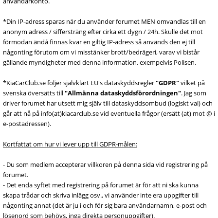
användarkonto.
*Din IP-adress sparas när du använder forumet MEN omvandlas till en
anonym adress / siffersträng efter cirka ett dygn / 24h. Skulle det mot
förmodan ändå finnas kvar en giltig IP-adress så används den ej till
någonting förutom om vi misstänker brott/bedrägeri, varav vi bistår
gällande myndigheter med denna information, exempelvis Polisen.
*KiaCarClub.se följer självklart EU's dataskyddsregler
"GDPR"
vilket på
svenska översätts till
"Allmänna dataskyddsförordningen"
. Jag som
driver forumet har utsett mig själv till dataskyddsombud (logiskt val) och
går att nå på info(at)kiacarclub.se vid eventuella frågor (ersätt (at) mot @ i
e-postadressen).
Kortfattat om hur vi lever upp till GDPR-målen:
- Du som medlem accepterar villkoren på denna sida vid registrering på
forumet.
- Det enda syftet med registrering på forumet är för att ni ska kunna
skapa trådar och skriva inlägg osv., vi använder inte era uppgifter till
någonting annat (det är ju i och för sig bara användarnamn, e-post och
lösenord som behövs, inga direkta personuppgifter).