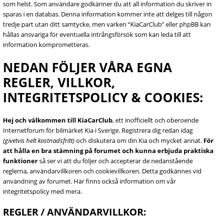
som helst. Som användare godkänner du att all information du skriver in
sparas i en databas. Denna information kommer inte att delges till någon
tredje part utan ditt samtycke, men varken “KiaCarClub” eller phpBB kan
hållas ansvariga för eventuella intrångsförsök som kan leda till att
information komprometteras.
NEDAN FÖLJER VÅRA EGNA
REGLER, VILLKOR,
INTEGRITETSPOLICY & COOKIES:
Hej och välkommen till KiaCarClub
, ett inofficiellt och oberoende
Internetforum för bilmärket Kia i Sverige. Registrera dig redan idag
(givetvis helt kostnadsfritt)
och diskutera om din Kia och mycket annat.
För
att hålla en bra stämning på forumet och kunna erbjuda praktiska
funktioner
så ser vi att du följer och accepterar de nedanstående
reglerna, användarvillkoren och cookievillkoren. Detta godkännes vid
användning av forumet. Här finns också information om vår
integritetspolicy med mera.
REGLER / ANVÄNDARVILLKOR: