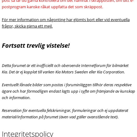
post så får du gärna kontrollera om det hamnat i skräpposten, om ditt e-
postprogram kanske råkat uppfatta det som skräppost.
För mer information om någonting har glömts bort eller vid eventuella
frågor, skicka gärna ett mejl.
Fortsatt trevlig vistelse!
Detta forumet är ett inofficiellt och oberoende Internetforum för bilmärket
Kia. Det är ej kopplat till varken Kia Motors Sweden eller Kia Corporation.
Eventuellt lånade bilder som postas i foruminläggen tillhör deras respektive
ägare och har förmodligen endast lagts upp i syfte om främjande av kunskap
och information.
Reservation för eventuella felskrivningar, formuleringar och ej uppdaterat
material/information på forumet (även vad gäller ovanstående text).
Integritetspolicy