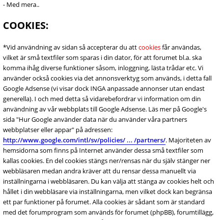
- Med mera..
COOKIES:
*Vid användning av sidan så accepterar du att
cookies
får användas,
vilket är små textfiler som sparas i din dator, för att forumet bl.a. ska
komma ihåg diverse funktioner såsom, inloggning, lästa trådar etc. Vi
använder också cookies via det annonsverktyg som används, i detta fall
Google Adsense (vi visar dock INGA anpassade annonser utan endast
generella). I och med detta så vidarebefordrar vi information om din
användning av vår webbplats till Google Adsense. Läs mer på Google's
sida "Hur Google använder data när du använder våra partners
webbplatser eller appar" på adressen:
http://www.google.com/intl/sv/policies/ ... /partners/
. Majoriteten av
hemsidorna som finns på Internet använder dessa små textfiler som
kallas cookies. En del cookies stängs ner/rensas när du själv stänger ner
webbläsaren medan andra kräver att du rensar dessa manuellt via
inställningarna i webbläsaren. Du kan välja att stänga av cookies helt och
hållet i din webbläsare via inställningarna, men vilket dock kan begränsa
ett par funktioner på forumet. Alla cookies är sådant som är standard
med det forumprogram som används för forumet (phpBB), forumtillägg,