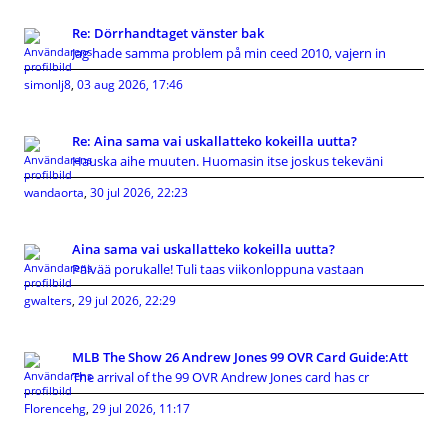
Re: Dörrhandtaget vänster bak
Jag hade samma problem på min ceed 2010, vajern in
simonlj8
,
03 aug 2026, 17:46
Re: Aina sama vai uskallatteko kokeilla uutta?
Hauska aihe muuten. Huomasin itse joskus tekeväni
wandaorta
,
30 jul 2026, 22:23
Aina sama vai uskallatteko kokeilla uutta?
Päivää porukalle! Tuli taas viikonloppuna vastaan
gwalters
,
29 jul 2026, 22:29
MLB The Show 26 Andrew Jones 99 OVR Card Guide:Att
The arrival of the 99 OVR Andrew Jones card has cr
Florencehg
,
29 jul 2026, 11:17