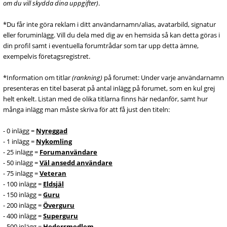
om du vill skydda dina uppgifter)
.
*Du får inte göra reklam i ditt användarnamn/alias, avatarbild, signatur
eller foruminlägg. Vill du dela med dig av en hemsida så kan detta göras i
din profil samt i eventuella forumtrådar som tar upp detta ämne,
exempelvis företagsregistret.
*Information om titlar
(rankning)
på forumet: Under varje användarnamn
presenteras en titel baserat på antal inlägg på forumet, som en kul grej
helt enkelt. Listan med de olika titlarna finns här nedanför, samt hur
många inlägg man måste skriva för att få just den titeln:
- 0 inlägg =
Nyreggad
- 1 inlägg =
Nykomling
- 25 inlägg =
Forumanvändare
- 50 inlägg =
Väl ansedd användare
- 75 inlägg =
Veteran
- 100 inlägg =
Eldsjäl
- 150 inlägg =
Guru
- 200 inlägg =
Överguru
- 400 inlägg =
Superguru
- 500 inlägg =
Hedersmedlem