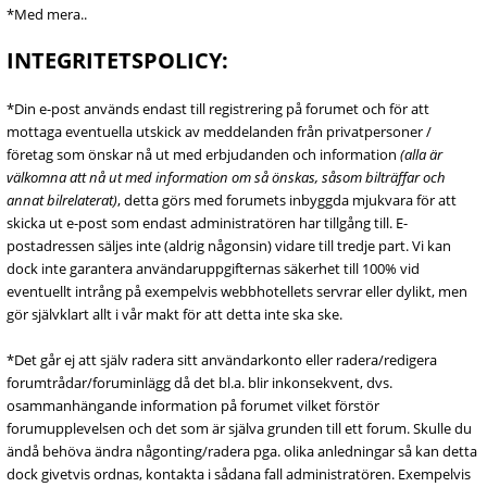
*Med mera..
INTEGRITETSPOLICY:
*Din e-post används endast till registrering på forumet och för att
mottaga eventuella utskick av meddelanden från privatpersoner /
företag som önskar nå ut med erbjudanden och information
(alla är
välkomna att nå ut med information om så önskas, såsom bilträffar och
annat bilrelaterat)
, detta görs med forumets inbyggda mjukvara för att
skicka ut e-post som endast administratören har tillgång till. E-
postadressen säljes inte (aldrig någonsin) vidare till tredje part. Vi kan
dock inte garantera användaruppgifternas säkerhet till 100% vid
eventuellt intrång på exempelvis webbhotellets servrar eller dylikt, men
gör självklart allt i vår makt för att detta inte ska ske.
*Det går ej att själv radera sitt användarkonto eller radera/redigera
forumtrådar/foruminlägg då det bl.a. blir inkonsekvent, dvs.
osammanhängande information på forumet vilket förstör
forumupplevelsen och det som är själva grunden till ett forum. Skulle du
ändå behöva ändra någonting/radera pga. olika anledningar så kan detta
dock givetvis ordnas, kontakta i sådana fall administratören. Exempelvis