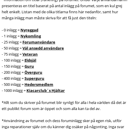
presenteras en titel baserat på antal inlägg på forumet, som en kul grej
helt enkelt. Listan med de olika titlarna finns här nedanför, samt hur
många inlägg man måste skriva för att få just den titeln:
- 0 inlägg =
Nyreggad
- 1 inlägg =
Nykomling
- 25 inlägg =
Forumanvändare
- 50 inlägg =
Väl ansedd användare
- 75 inlägg =
Veteran
- 100 inlägg =
Eldsjäl
- 150 inlägg =
Guru
- 200 inlägg =
Överguru
- 400 inlägg =
Superguru
- 500 inlägg =
Hedersmedlem
- 1000 inlägg =
Kiacarclub´s Hjältar
*Allt som du skriver på forumet blir synligt för alla i hela världen då det är
ett publikt forum som är öppet och som alla kan ta del av.
*Användning av forumet och dess foruminlägg sker på egen risk, utför
inga reparationer själv om du känner dig osäker på någonting. Inga svar