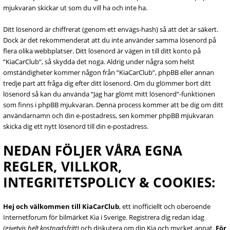
mjukvaran skickar ut som du vill ha och inte ha.
Ditt lösenord är chiffrerat (genom ett envägs-hash) så att det är säkert.
Dock är det rekommenderat att du inte använder samma lösenord på
flera olika webbplatser. Ditt lösenord är vägen in till ditt konto på
“KiaCarClub”, så skydda det noga. Aldrig under några som helst
omständigheter kommer någon från “KiaCarClub”, phpBB eller annan
tredje part att fråga dig efter ditt lösenord. Om du glömmer bort ditt
lösenord så kan du använda “Jag har glömt mitt lösenord”-funktionen
som finns i phpBB mjukvaran. Denna process kommer att be dig om ditt
användarnamn och din e-postadress, sen kommer phpBB mjukvaran
skicka dig ett nytt lösenord till din e-postadress.
NEDAN FÖLJER VÅRA EGNA
REGLER, VILLKOR,
INTEGRITETSPOLICY & COOKIES:
Hej och välkommen till KiaCarClub
, ett inofficiellt och oberoende
Internetforum för bilmärket Kia i Sverige. Registrera dig redan idag
(givetvis helt kostnadsfritt)
och diskutera om din Kia och mycket annat.
För