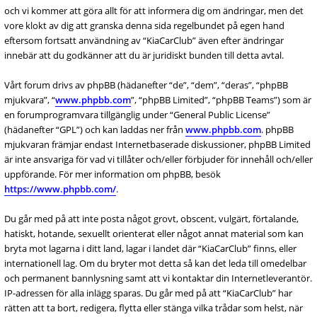
och vi kommer att göra allt för att informera dig om ändringar, men det
vore klokt av dig att granska denna sida regelbundet på egen hand
eftersom fortsatt användning av “KiaCarClub” även efter ändringar
innebär att du godkänner att du är juridiskt bunden till detta avtal.
Vårt forum drivs av phpBB (hädanefter “de”, “dem”, “deras”, “phpBB
mjukvara”, “
www.phpbb.com
”, “phpBB Limited”, “phpBB Teams”) som är
en forumprogramvara tillgänglig under “General Public License”
(hädanefter “GPL”) och kan laddas ner från
www.phpbb.com
. phpBB
mjukvaran främjar endast Internetbaserade diskussioner, phpBB Limited
är inte ansvariga för vad vi tillåter och/eller förbjuder för innehåll och/eller
uppförande. För mer information om phpBB, besök
https://www.phpbb.com/
.
Du går med på att inte posta något grovt, obscent, vulgärt, förtalande,
hatiskt, hotande, sexuellt orienterat eller något annat material som kan
bryta mot lagarna i ditt land, lagar i landet där “KiaCarClub” finns, eller
internationell lag. Om du bryter mot detta så kan det leda till omedelbar
och permanent bannlysning samt att vi kontaktar din Internetleverantör.
IP-adressen för alla inlägg sparas. Du går med på att “KiaCarClub” har
rätten att ta bort, redigera, flytta eller stänga vilka trådar som helst, när