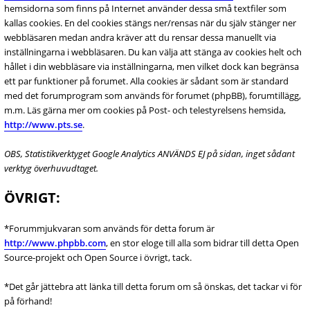
hemsidorna som finns på Internet använder dessa små textfiler som
kallas cookies. En del cookies stängs ner/rensas när du själv stänger ner
webbläsaren medan andra kräver att du rensar dessa manuellt via
inställningarna i webbläsaren. Du kan välja att stänga av cookies helt och
hållet i din webbläsare via inställningarna, men vilket dock kan begränsa
ett par funktioner på forumet. Alla cookies är sådant som är standard
med det forumprogram som används för forumet (phpBB), forumtillägg,
m.m. Läs gärna mer om cookies på Post- och telestyrelsens hemsida,
http://www.pts.se
.
OBS, Statistikverktyget Google Analytics ANVÄNDS EJ på sidan, inget sådant
verktyg överhuvudtaget.
ÖVRIGT:
*Forummjukvaran som används för detta forum är
http://www.phpbb.com
, en stor eloge till alla som bidrar till detta Open
Source-projekt och Open Source i övrigt, tack.
*Det går jättebra att länka till detta forum om så önskas, det tackar vi för
på förhand!