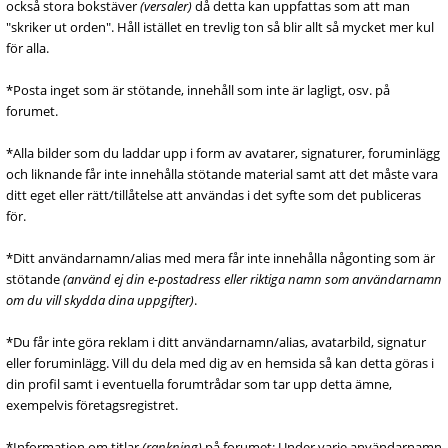
också stora bokstäver
(versaler)
då detta kan uppfattas som att man
"skriker ut orden". Håll istället en trevlig ton så blir allt så mycket mer kul
för alla.
*Posta inget som är stötande, innehåll som inte är lagligt, osv. på
forumet.
*Alla bilder som du laddar upp i form av avatarer, signaturer, foruminlägg
och liknande får inte innehålla stötande material samt att det måste vara
ditt eget eller rätt/tillåtelse att användas i det syfte som det publiceras
för.
*Ditt användarnamn/alias med mera får inte innehålla någonting som är
stötande
(använd ej din e-postadress eller riktiga namn som användarnamn
om du vill skydda dina uppgifter)
.
*Du får inte göra reklam i ditt användarnamn/alias, avatarbild, signatur
eller foruminlägg. Vill du dela med dig av en hemsida så kan detta göras i
din profil samt i eventuella forumtrådar som tar upp detta ämne,
exempelvis företagsregistret.
*Information om titlar
(rankning)
på forumet: Under varje användarnamn