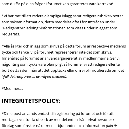
som du får på dina frågor i forumet kan garanteras vara korrekta!
*Vi har rätt till att radera olämpliga inlägg samt redigera rubriker/texter
som saknar information, detta meddelas ofta i forumtråden under
"Redigerat/Anledning"-informationen som visas under inlägget som
redigerats.
*Alla åsikter och inlägg som skrivs på detta forum är respektive medlems
tycke och tanke, vi på forumet representerar inte det som skrivs.
Innehållet på forumet är användargenererat av medlemmarna. Ser vi
någonting som tycks vara olämpligt så kommer vi att redigera eller ta
bort detta i den mån att det upptäcks eller om vi blir notifierade om det
(ifall det rapporteras av någon medlem)
.
*Med mera..
INTEGRITETSPOLICY:
*Din e-post används endast till registrering på forumet och för att
mottaga eventuella utskick av meddelanden från privatpersoner /
företag som önskar nå ut med erbjudanden och information
(alla är