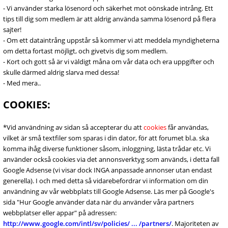
- Vi använder starka lösenord och säkerhet mot oönskade intrång. Ett
tips till dig som medlem är att aldrig använda samma lösenord på flera
sajter!
- Om ett dataintrång uppstår så kommer vi att meddela myndigheterna
om detta fortast möjligt, och givetvis dig som medlem.
- Kort och gott så är vi väldigt måna om vår data och era uppgifter och
skulle därmed aldrig slarva med dessa!
- Med mera..
COOKIES:
*Vid användning av sidan så accepterar du att
cookies
får användas,
vilket är små textfiler som sparas i din dator, för att forumet bl.a. ska
komma ihåg diverse funktioner såsom, inloggning, lästa trådar etc. Vi
använder också cookies via det annonsverktyg som används, i detta fall
Google Adsense (vi visar dock INGA anpassade annonser utan endast
generella). I och med detta så vidarebefordrar vi information om din
användning av vår webbplats till Google Adsense. Läs mer på Google's
sida "Hur Google använder data när du använder våra partners
webbplatser eller appar" på adressen:
http://www.google.com/intl/sv/policies/ ... /partners/
. Majoriteten av