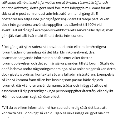
välkomna att nå ut med information om så önskas, såsom bilträffar och
annat bilrelaterat)
, detta görs med forumets inbyggda mjukvara för att
skicka ut e-post som endast administratören har tillgång till. E-
postadressen säljes inte (aldrig någonsin) vidare till tredje part. Vi kan
dock inte garantera användaruppgifternas säkerhet till 100% vid
eventuellt intrång på exempelvis webbhotellets servrar eller dylikt, men
gör självklart allt i vår makt för att detta inte ska ske.
*Det går ej att själv radera sitt användarkonto eller radera/redigera
forumtrådar/foruminlägg då det bl.a. blir inkonsekvent, dvs.
osammanhängande information på forumet vilket förstör
forumupplevelsen och det som är själva grunden till ett forum. Skulle du
ändå behöva ändra någonting/radera pga. olika anledningar så kan detta
dock givetvis ordnas, kontakta i sådana fall administratören. Exempelvis
så kan vi komma fram till en bra lösning som passar både dig och
forumet, där vi ändrar användarnamn, trådar och inlägg så att de ej
associerar till dig personligen (inga personuppgifter återstår), eller dylikt.
Hör med oss som sagt, så löser vi det.
*Vill du se vilken information vi har sparad om dig så är det bara att
kontakta oss. För övrigt så kan du själv se vilka inlägg du gjort via ditt