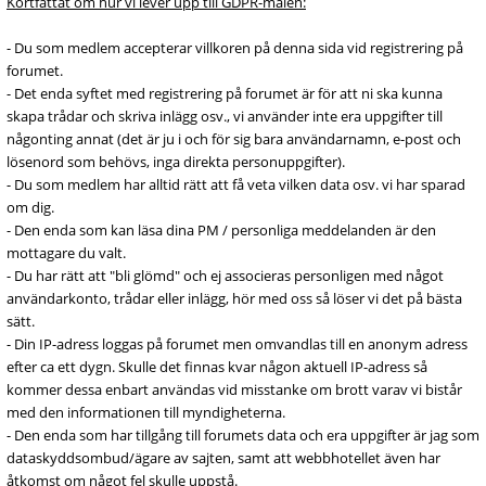
Kortfattat om hur vi lever upp till GDPR-målen:
- Du som medlem accepterar villkoren på denna sida vid registrering på
forumet.
- Det enda syftet med registrering på forumet är för att ni ska kunna
skapa trådar och skriva inlägg osv., vi använder inte era uppgifter till
någonting annat (det är ju i och för sig bara användarnamn, e-post och
lösenord som behövs, inga direkta personuppgifter).
- Du som medlem har alltid rätt att få veta vilken data osv. vi har sparad
om dig.
- Den enda som kan läsa dina PM / personliga meddelanden är den
mottagare du valt.
- Du har rätt att "bli glömd" och ej associeras personligen med något
användarkonto, trådar eller inlägg, hör med oss så löser vi det på bästa
sätt.
- Din IP-adress loggas på forumet men omvandlas till en anonym adress
efter ca ett dygn. Skulle det finnas kvar någon aktuell IP-adress så
kommer dessa enbart användas vid misstanke om brott varav vi bistår
med den informationen till myndigheterna.
- Den enda som har tillgång till forumets data och era uppgifter är jag som
dataskyddsombud/ägare av sajten, samt att webbhotellet även har
åtkomst om något fel skulle uppstå.