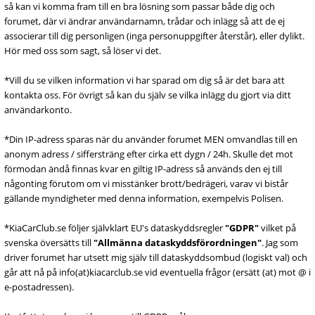
så kan vi komma fram till en bra lösning som passar både dig och
forumet, där vi ändrar användarnamn, trådar och inlägg så att de ej
associerar till dig personligen (inga personuppgifter återstår), eller dylikt.
Hör med oss som sagt, så löser vi det.
*Vill du se vilken information vi har sparad om dig så är det bara att
kontakta oss. För övrigt så kan du själv se vilka inlägg du gjort via ditt
användarkonto.
*Din IP-adress sparas när du använder forumet MEN omvandlas till en
anonym adress / siffersträng efter cirka ett dygn / 24h. Skulle det mot
förmodan ändå finnas kvar en giltig IP-adress så används den ej till
någonting förutom om vi misstänker brott/bedrägeri, varav vi bistår
gällande myndigheter med denna information, exempelvis Polisen.
*KiaCarClub.se följer självklart EU's dataskyddsregler
"GDPR"
vilket på
svenska översätts till
"Allmänna dataskyddsförordningen"
. Jag som
driver forumet har utsett mig själv till dataskyddsombud (logiskt val) och
går att nå på info(at)kiacarclub.se vid eventuella frågor (ersätt (at) mot @ i
e-postadressen).