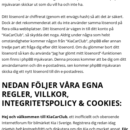
mjukvaran skickar ut som du vill ha och inte ha.
Ditt lösenord är chiffrerat (genom ett envägs-hash) så att det är säkert.
Dock är det rekommenderat att du inte använder samma lösenord på
flera olika webbplatser. Ditt lösenord är vägen in till ditt konto på
“KiaCarClub”, så skydda det noga. Aldrig under några som helst
omständigheter kommer någon från “KiaCarClub”, phpBB eller annan
tredje part att fråga dig efter ditt lösenord. Om du glömmer bort ditt
lösenord så kan du använda “Jag har glömt mitt lösenord”-funktionen
som finns i phpBB mjukvaran. Denna process kommer att be dig om ditt
användarnamn och din e-postadress, sen kommer phpBB mjukvaran
skicka dig ett nytt lösenord till din e-postadress.
NEDAN FÖLJER VÅRA EGNA
REGLER, VILLKOR,
INTEGRITETSPOLICY & COOKIES:
Hej och välkommen till KiaCarClub
, ett inofficiellt och oberoende
Internetforum för bilmärket Kia i Sverige. Registrera dig redan idag
(givetvis helt kostnadsfritt)
och diskutera om din Kia och mycket annat.
För