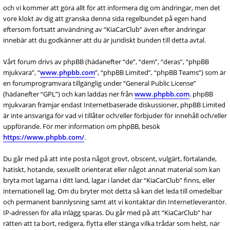
och vi kommer att göra allt för att informera dig om ändringar, men det
vore klokt av dig att granska denna sida regelbundet på egen hand
eftersom fortsatt användning av “KiaCarClub” även efter ändringar
innebär att du godkänner att du är juridiskt bunden till detta avtal.
Vårt forum drivs av phpBB (hädanefter “de”, “dem”, “deras”, “phpBB
mjukvara”, “
www.phpbb.com
”, “phpBB Limited”, “phpBB Teams”) som är
en forumprogramvara tillgänglig under “General Public License”
(hädanefter “GPL”) och kan laddas ner från
www.phpbb.com
. phpBB
mjukvaran främjar endast Internetbaserade diskussioner, phpBB Limited
är inte ansvariga för vad vi tillåter och/eller förbjuder för innehåll och/eller
uppförande. För mer information om phpBB, besök
https://www.phpbb.com/
.
Du går med på att inte posta något grovt, obscent, vulgärt, förtalande,
hatiskt, hotande, sexuellt orienterat eller något annat material som kan
bryta mot lagarna i ditt land, lagar i landet där “KiaCarClub” finns, eller
internationell lag. Om du bryter mot detta så kan det leda till omedelbar
och permanent bannlysning samt att vi kontaktar din Internetleverantör.
IP-adressen för alla inlägg sparas. Du går med på att “KiaCarClub” har
rätten att ta bort, redigera, flytta eller stänga vilka trådar som helst, när