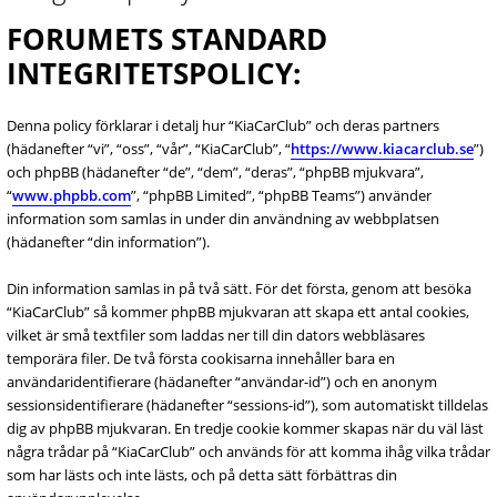
FORUMETS STANDARD
INTEGRITETSPOLICY:
Denna policy förklarar i detalj hur “KiaCarClub” och deras partners
(hädanefter “vi”, “oss”, “vår”, “KiaCarClub”, “
https://www.kiacarclub.se
”)
och phpBB (hädanefter “de”, “dem”, “deras”, “phpBB mjukvara”,
“
www.phpbb.com
”, “phpBB Limited”, “phpBB Teams”) använder
information som samlas in under din användning av webbplatsen
(hädanefter “din information”).
Din information samlas in på två sätt. För det första, genom att besöka
“KiaCarClub” så kommer phpBB mjukvaran att skapa ett antal cookies,
vilket är små textfiler som laddas ner till din dators webbläsares
temporära filer. De två första cookisarna innehåller bara en
användaridentifierare (hädanefter “användar-id”) och en anonym
sessionsidentifierare (hädanefter “sessions-id”), som automatiskt tilldelas
dig av phpBB mjukvaran. En tredje cookie kommer skapas när du väl läst
några trådar på “KiaCarClub” och används för att komma ihåg vilka trådar
som har lästs och inte lästs, och på detta sätt förbättras din