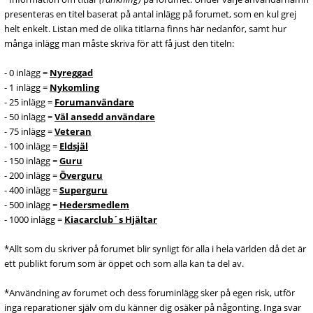
presenteras en titel baserat på antal inlägg på forumet, som en kul grej
helt enkelt. Listan med de olika titlarna finns här nedanför, samt hur
många inlägg man måste skriva för att få just den titeln:
- 0 inlägg =
Nyreggad
- 1 inlägg =
Nykomling
- 25 inlägg =
Forumanvändare
- 50 inlägg =
Väl ansedd användare
- 75 inlägg =
Veteran
- 100 inlägg =
Eldsjäl
- 150 inlägg =
Guru
- 200 inlägg =
Överguru
- 400 inlägg =
Superguru
- 500 inlägg =
Hedersmedlem
- 1000 inlägg =
Kiacarclub´s Hjältar
*Allt som du skriver på forumet blir synligt för alla i hela världen då det är
ett publikt forum som är öppet och som alla kan ta del av.
*Användning av forumet och dess foruminlägg sker på egen risk, utför
inga reparationer själv om du känner dig osäker på någonting. Inga svar