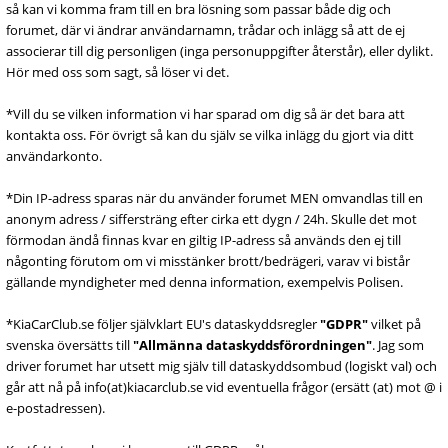
så kan vi komma fram till en bra lösning som passar både dig och
forumet, där vi ändrar användarnamn, trådar och inlägg så att de ej
associerar till dig personligen (inga personuppgifter återstår), eller dylikt.
Hör med oss som sagt, så löser vi det.
*Vill du se vilken information vi har sparad om dig så är det bara att
kontakta oss. För övrigt så kan du själv se vilka inlägg du gjort via ditt
användarkonto.
*Din IP-adress sparas när du använder forumet MEN omvandlas till en
anonym adress / siffersträng efter cirka ett dygn / 24h. Skulle det mot
förmodan ändå finnas kvar en giltig IP-adress så används den ej till
någonting förutom om vi misstänker brott/bedrägeri, varav vi bistår
gällande myndigheter med denna information, exempelvis Polisen.
*KiaCarClub.se följer självklart EU's dataskyddsregler
"GDPR"
vilket på
svenska översätts till
"Allmänna dataskyddsförordningen"
. Jag som
driver forumet har utsett mig själv till dataskyddsombud (logiskt val) och
går att nå på info(at)kiacarclub.se vid eventuella frågor (ersätt (at) mot @ i
e-postadressen).