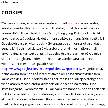
- Med mera..
COOKIES:
*Vid användning av sidan så accepterar du att
cookies
får användas,
vilket är små textfiler som sparas i din dator, för att forumet bl.a. ska
komma ihåg diverse funktioner såsom, inloggning, lästa trådar etc. Vi
använder också cookies via det annonsverktyg som används, i detta fall
Google Adsense (vi visar dock INGA anpassade annonser utan endast
generella). I och med detta så vidarebefordrar vi information om din
användning av vår webbplats till Google Adsense. Läs mer på Google's
sida "Hur Google använder data när du använder våra partners
webbplatser eller appar" på adressen:
http://www.google.com/intl/sv/policies/ ... /partners/
. Majoriteten av
hemsidorna som finns på Internet använder dessa små textfiler som
kallas cookies. En del cookies stängs ner/rensas när du själv stänger ner
webbläsaren medan andra kräver att du rensar dessa manuellt via
inställningarna i webbläsaren. Du kan välja att stänga av cookies helt och
hållet i din webbläsare via inställningarna, men vilket dock kan begränsa
ett par funktioner på forumet. Alla cookies är sådant som är standard
med det forumprogram som används för forumet (phpBB), forumtillägg,