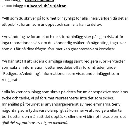
- 1000 inlägg =
Kiacarclub´s Hjältar
*Allt som du skriver på forumet blir synligt för alla i hela världen då det är
ett publikt forum som är öppet och som alla kan ta del av.
*Användning av forumet och dess foruminlägg sker på egen risk, utför
inga reparationer själv om du känner dig osäker på någonting. Inga svar
som du får på dina frågor i forumet kan garanteras vara korrekta!
*Vi har rätt till att radera olämpliga inlägg samt redigera rubriker/texter
som saknar information, detta meddelas ofta i forumtråden under
"Redigerat/Anledning"-informationen som visas under inlägget som
redigerats.
*Alla åsikter och inlägg som skrivs på detta forum är respektive medlems
tycke och tanke, vi på forumet representerar inte det som skrivs.
Innehållet på forumet är användargenererat av medlemmarna. Ser vi
någonting som tycks vara olämpligt så kommer vi att redigera eller ta
bort detta i den mån att det upptäcks eller om vi blir notifierade om det
(ifall det rapporteras av någon medlem)
.