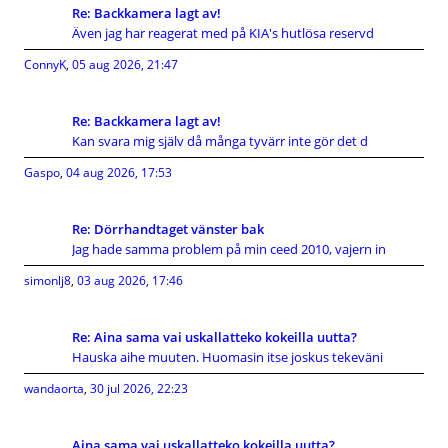
Re: Backkamera lagt av!
Även jag har reagerat med på KIA's hutlösa reservd
ConnyK
,
05 aug 2026, 21:47
Re: Backkamera lagt av!
Kan svara mig själv då många tyvärr inte gör det d
Gaspo
,
04 aug 2026, 17:53
Re: Dörrhandtaget vänster bak
Jag hade samma problem på min ceed 2010, vajern in
simonlj8
,
03 aug 2026, 17:46
Re: Aina sama vai uskallatteko kokeilla uutta?
Hauska aihe muuten. Huomasin itse joskus tekeväni
wandaorta
,
30 jul 2026, 22:23
Aina sama vai uskallatteko kokeilla uutta?