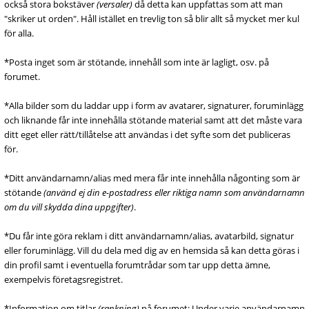
också stora bokstäver
(versaler)
då detta kan uppfattas som att man
"skriker ut orden". Håll istället en trevlig ton så blir allt så mycket mer kul
för alla.
*Posta inget som är stötande, innehåll som inte är lagligt, osv. på
forumet.
*Alla bilder som du laddar upp i form av avatarer, signaturer, foruminlägg
och liknande får inte innehålla stötande material samt att det måste vara
ditt eget eller rätt/tillåtelse att användas i det syfte som det publiceras
för.
*Ditt användarnamn/alias med mera får inte innehålla någonting som är
stötande
(använd ej din e-postadress eller riktiga namn som användarnamn
om du vill skydda dina uppgifter)
.
*Du får inte göra reklam i ditt användarnamn/alias, avatarbild, signatur
eller foruminlägg. Vill du dela med dig av en hemsida så kan detta göras i
din profil samt i eventuella forumtrådar som tar upp detta ämne,
exempelvis företagsregistret.
*Information om titlar
(rankning)
på forumet: Under varje användarnamn