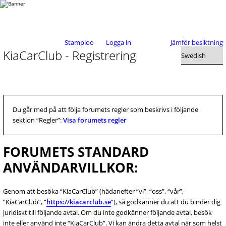
Stampioo
Logga in
Jämför besiktning
KiaCarClub - Registrering
Du går med på att följa forumets regler som beskrivs i följande
sektion “Regler”:
Visa forumets regler
FORUMETS STANDARD
ANVÄNDARVILLKOR:
Genom att besöka “KiaCarClub” (hädanefter “vi”, “oss”, “vår”,
“KiaCarClub”, “
https://kiacarclub.se
”), så godkänner du att du binder dig
juridiskt till följande avtal. Om du inte godkänner följande avtal, besök
inte eller använd inte “KiaCarClub”. Vi kan ändra detta avtal när som helst