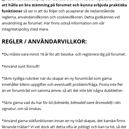
att hålla en bra stämning på forumet och kunna erbjuda praktiska
funktioner
så ser vi att du följer och accepterar de nedanstående
reglerna, användarvillkoren och cookievillkoren. Detta godkännes vid
användning av forumet. Här finns också information om vår
integritetspolicy med mera.
REGLER / ANVÄNDARVILLKOR:
*Du måste vara minst 18 år för att besöka- och registrera dig på forumet.
*Använd sunt förnuft!
*Skriv tydliga rubriker när du skapar en ny forumtråd som gärna
innehåller bilens uppgifter och eventuellt problem/fråga. Posta inte fler
än en forumtråd om samma ämne, så att det inte blir några dubbletter.
*Skriv gärna vad du har för bil
(bilmärke, bilmodell samt årsmodell)
i din
signatur, om så önskas.
*Använd gärna sökfunktionen innan en ny tråd skapas, det kanske finns
liknande trådar? Vi vet dock att detta ofta är jobbigt och kan ta tid, så det