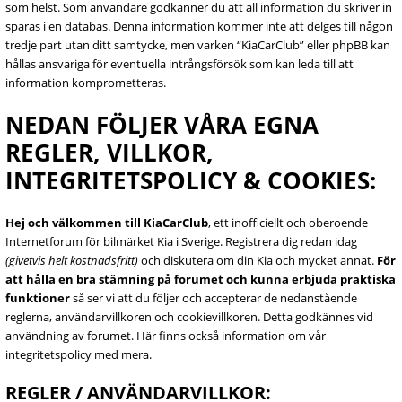
som helst. Som användare godkänner du att all information du skriver in
sparas i en databas. Denna information kommer inte att delges till någon
tredje part utan ditt samtycke, men varken “KiaCarClub” eller phpBB kan
hållas ansvariga för eventuella intrångsförsök som kan leda till att
information komprometteras.
NEDAN FÖLJER VÅRA EGNA
REGLER, VILLKOR,
INTEGRITETSPOLICY & COOKIES:
Hej och välkommen till KiaCarClub
, ett inofficiellt och oberoende
Internetforum för bilmärket Kia i Sverige. Registrera dig redan idag
(givetvis helt kostnadsfritt)
och diskutera om din Kia och mycket annat.
För
att hålla en bra stämning på forumet och kunna erbjuda praktiska
funktioner
så ser vi att du följer och accepterar de nedanstående
reglerna, användarvillkoren och cookievillkoren. Detta godkännes vid
användning av forumet. Här finns också information om vår
integritetspolicy med mera.
REGLER / ANVÄNDARVILLKOR: