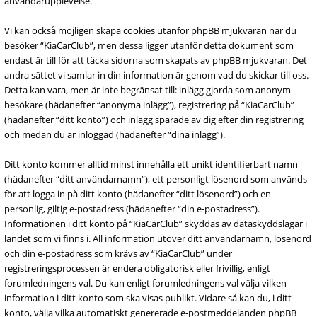
användarupplevelse.
Vi kan också möjligen skapa cookies utanför phpBB mjukvaran när du
besöker “KiaCarClub”, men dessa ligger utanför detta dokument som
endast är till för att täcka sidorna som skapats av phpBB mjukvaran. Det
andra sättet vi samlar in din information är genom vad du skickar till oss.
Detta kan vara, men är inte begränsat till: inlägg gjorda som anonym
besökare (hädanefter “anonyma inlägg”), registrering på “KiaCarClub”
(hädanefter “ditt konto”) och inlägg sparade av dig efter din registrering
och medan du är inloggad (hädanefter “dina inlägg”).
Ditt konto kommer alltid minst innehålla ett unikt identifierbart namn
(hädanefter “ditt användarnamn”), ett personligt lösenord som används
för att logga in på ditt konto (hädanefter “ditt lösenord”) och en
personlig, giltig e-postadress (hädanefter “din e-postadress”).
Informationen i ditt konto på “KiaCarClub” skyddas av dataskyddslagar i
landet som vi finns i. All information utöver ditt användarnamn, lösenord
och din e-postadress som krävs av “KiaCarClub” under
registreringsprocessen är endera obligatorisk eller frivillig, enligt
forumledningens val. Du kan enligt forumledningens val välja vilken
information i ditt konto som ska visas publikt. Vidare så kan du, i ditt
konto, välja vilka automatiskt genererade e-postmeddelanden phpBB