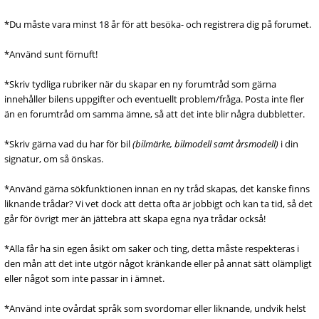
*Du måste vara minst 18 år för att besöka- och registrera dig på forumet.
*Använd sunt förnuft!
*Skriv tydliga rubriker när du skapar en ny forumtråd som gärna
innehåller bilens uppgifter och eventuellt problem/fråga. Posta inte fler
än en forumtråd om samma ämne, så att det inte blir några dubbletter.
*Skriv gärna vad du har för bil
(bilmärke, bilmodell samt årsmodell)
i din
signatur, om så önskas.
*Använd gärna sökfunktionen innan en ny tråd skapas, det kanske finns
liknande trådar? Vi vet dock att detta ofta är jobbigt och kan ta tid, så det
går för övrigt mer än jättebra att skapa egna nya trådar också!
*Alla får ha sin egen åsikt om saker och ting, detta måste respekteras i
den mån att det inte utgör något kränkande eller på annat sätt olämpligt
eller något som inte passar in i ämnet.
*Använd inte ovårdat språk som svordomar eller liknande, undvik helst