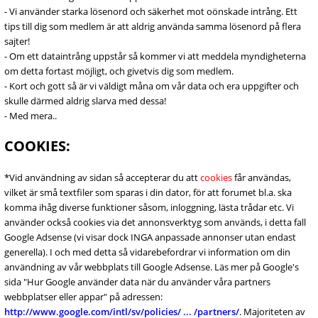
- Vi använder starka lösenord och säkerhet mot oönskade intrång. Ett
tips till dig som medlem är att aldrig använda samma lösenord på flera
sajter!
- Om ett dataintrång uppstår så kommer vi att meddela myndigheterna
om detta fortast möjligt, och givetvis dig som medlem.
- Kort och gott så är vi väldigt måna om vår data och era uppgifter och
skulle därmed aldrig slarva med dessa!
- Med mera..
COOKIES:
*Vid användning av sidan så accepterar du att
cookies
får användas,
vilket är små textfiler som sparas i din dator, för att forumet bl.a. ska
komma ihåg diverse funktioner såsom, inloggning, lästa trådar etc. Vi
använder också cookies via det annonsverktyg som används, i detta fall
Google Adsense (vi visar dock INGA anpassade annonser utan endast
generella). I och med detta så vidarebefordrar vi information om din
användning av vår webbplats till Google Adsense. Läs mer på Google's
sida "Hur Google använder data när du använder våra partners
webbplatser eller appar" på adressen:
http://www.google.com/intl/sv/policies/ ... /partners/
. Majoriteten av