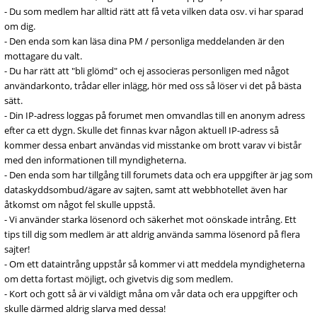
- Du som medlem har alltid rätt att få veta vilken data osv. vi har sparad
om dig.
- Den enda som kan läsa dina PM / personliga meddelanden är den
mottagare du valt.
- Du har rätt att "bli glömd" och ej associeras personligen med något
användarkonto, trådar eller inlägg, hör med oss så löser vi det på bästa
sätt.
- Din IP-adress loggas på forumet men omvandlas till en anonym adress
efter ca ett dygn. Skulle det finnas kvar någon aktuell IP-adress så
kommer dessa enbart användas vid misstanke om brott varav vi bistår
med den informationen till myndigheterna.
- Den enda som har tillgång till forumets data och era uppgifter är jag som
dataskyddsombud/ägare av sajten, samt att webbhotellet även har
åtkomst om något fel skulle uppstå.
- Vi använder starka lösenord och säkerhet mot oönskade intrång. Ett
tips till dig som medlem är att aldrig använda samma lösenord på flera
sajter!
- Om ett dataintrång uppstår så kommer vi att meddela myndigheterna
om detta fortast möjligt, och givetvis dig som medlem.
- Kort och gott så är vi väldigt måna om vår data och era uppgifter och
skulle därmed aldrig slarva med dessa!