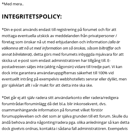
*Med mera..
INTEGRITETSPOLICY:
*Din e-post används endast till registrering på forumet och för att
mottaga eventuella utskick av meddelanden från privatpersoner /
företag som önskar nå ut med erbjudanden och information
(alla är
välkomna att nå ut med information om så önskas, såsom bilträffar och
annat bilrelaterat)
, detta görs med forumets inbyggda mjukvara för att
skicka ut e-post som endast administratören har tillgång till. E-
postadressen säljes inte (aldrig någonsin) vidare till tredje part. Vi kan
dock inte garantera användaruppgifternas säkerhet till 100% vid
eventuellt intrång på exempelvis webbhotellets servrar eller dylikt, men
gör självklart allt i vår makt för att detta inte ska ske.
*Det går ej att själv radera sitt användarkonto eller radera/redigera
forumtrådar/foruminlägg då det bl.a. blir inkonsekvent, dvs.
osammanhängande information på forumet vilket förstör
forumupplevelsen och det som är själva grunden till ett forum. Skulle du
ändå behöva ändra någonting/radera pga. olika anledningar så kan detta
dock givetvis ordnas, kontakta i sådana fall administratören. Exempelvis