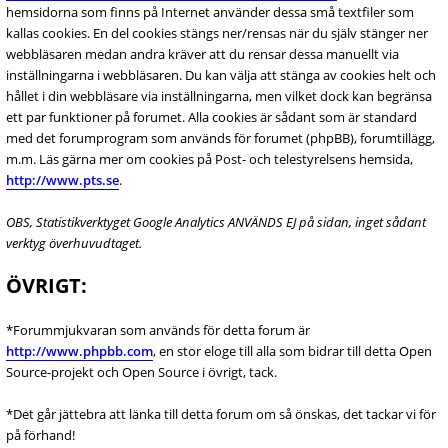
hemsidorna som finns på Internet använder dessa små textfiler som
kallas cookies. En del cookies stängs ner/rensas när du själv stänger ner
webbläsaren medan andra kräver att du rensar dessa manuellt via
inställningarna i webbläsaren. Du kan välja att stänga av cookies helt och
hållet i din webbläsare via inställningarna, men vilket dock kan begränsa
ett par funktioner på forumet. Alla cookies är sådant som är standard
med det forumprogram som används för forumet (phpBB), forumtillägg,
m.m. Läs gärna mer om cookies på Post- och telestyrelsens hemsida,
http://www.pts.se
.
OBS, Statistikverktyget Google Analytics ANVÄNDS EJ på sidan, inget sådant
verktyg överhuvudtaget.
ÖVRIGT:
*Forummjukvaran som används för detta forum är
http://www.phpbb.com
, en stor eloge till alla som bidrar till detta Open
Source-projekt och Open Source i övrigt, tack.
*Det går jättebra att länka till detta forum om så önskas, det tackar vi för
på förhand!