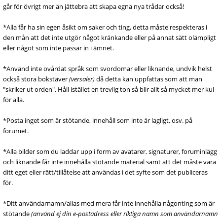
går för övrigt mer än jättebra att skapa egna nya trådar också!
*Alla får ha sin egen åsikt om saker och ting, detta måste respekteras i
den mån att det inte utgör något kränkande eller på annat sätt olämpligt
eller något som inte passar in i ämnet.
*Använd inte ovårdat språk som svordomar eller liknande, undvik helst
också stora bokstäver
(versaler)
då detta kan uppfattas som att man
"skriker ut orden". Håll istället en trevlig ton så blir allt så mycket mer kul
för alla.
*Posta inget som är stötande, innehåll som inte är lagligt, osv. på
forumet.
*Alla bilder som du laddar upp i form av avatarer, signaturer, foruminlägg
och liknande får inte innehålla stötande material samt att det måste vara
ditt eget eller rätt/tillåtelse att användas i det syfte som det publiceras
för.
*Ditt användarnamn/alias med mera får inte innehålla någonting som är
stötande
(använd ej din e-postadress eller riktiga namn som användarnamn