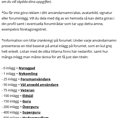
om du vill skydda dina uppgifter)
.
*Du får inte göra reklam i ditt användarnamn/alias, avatarbild, signatur
eller foruminlägg. Vill du dela med dig av en hemsida så kan detta göras i
din profil samt i eventuella forumtrådar som tar upp detta ämne,
exempelvis företagsregistret.
*Information om titlar
(rankning)
på forumet: Under varje användarnamn
presenteras en titel baserat på antal inlägg på forumet, som en kul grej
helt enkelt. Listan med de olika titlarna finns här nedanför, samt hur
många inlägg man måste skriva för att få just den titeln:
- 0 inlägg =
Nyreggad
- 1 inlägg =
Nykomling
- 25 inlägg =
Forumanvändare
- 50 inlägg =
Väl ansedd användare
- 75 inlägg =
Veteran
- 100 inlägg =
Eldsjäl
- 150 inlägg =
Guru
- 200 inlägg =
Överguru
- 400 inlägg =
Superguru
- 500 inlägg =
Hedersmedlem