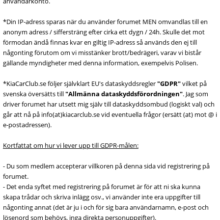
användarkonto.
*Din IP-adress sparas när du använder forumet MEN omvandlas till en
anonym adress / siffersträng efter cirka ett dygn / 24h. Skulle det mot
förmodan ändå finnas kvar en giltig IP-adress så används den ej till
någonting förutom om vi misstänker brott/bedrägeri, varav vi bistår
gällande myndigheter med denna information, exempelvis Polisen.
*KiaCarClub.se följer självklart EU's dataskyddsregler
"GDPR"
vilket på
svenska översätts till
"Allmänna dataskyddsförordningen"
. Jag som
driver forumet har utsett mig själv till dataskyddsombud (logiskt val) och
går att nå på info(at)kiacarclub.se vid eventuella frågor (ersätt (at) mot @ i
e-postadressen).
Kortfattat om hur vi lever upp till GDPR-målen:
- Du som medlem accepterar villkoren på denna sida vid registrering på
forumet.
- Det enda syftet med registrering på forumet är för att ni ska kunna
skapa trådar och skriva inlägg osv., vi använder inte era uppgifter till
någonting annat (det är ju i och för sig bara användarnamn, e-post och
lösenord som behövs, inga direkta personuppgifter).