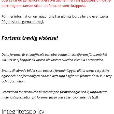
post så får du gärna kontrollera om det hamnat i skräpposten, om ditt e-
postprogram kanske råkat uppfatta det som skräppost.
För mer information om någonting har glömts bort eller vid eventuella
frågor, skicka gärna ett mejl.
Fortsatt trevlig vistelse!
Detta forumet är ett inofficiellt och oberoende Internetforum för bilmärket
Kia. Det är ej kopplat till varken Kia Motors Sweden eller Kia Corporation.
Eventuellt lånade bilder som postas i foruminläggen tillhör deras respektive
ägare och har förmodligen endast lagts upp i syfte om främjande av kunskap
och information.
Reservation för eventuella felskrivningar, formuleringar och ej uppdaterat
material/information på forumet (även vad gäller ovanstående text).
Integritetspolicy