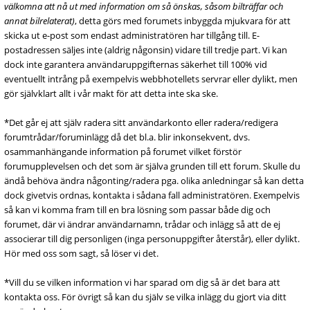
välkomna att nå ut med information om så önskas, såsom bilträffar och
annat bilrelaterat)
, detta görs med forumets inbyggda mjukvara för att
skicka ut e-post som endast administratören har tillgång till. E-
postadressen säljes inte (aldrig någonsin) vidare till tredje part. Vi kan
dock inte garantera användaruppgifternas säkerhet till 100% vid
eventuellt intrång på exempelvis webbhotellets servrar eller dylikt, men
gör självklart allt i vår makt för att detta inte ska ske.
*Det går ej att själv radera sitt användarkonto eller radera/redigera
forumtrådar/foruminlägg då det bl.a. blir inkonsekvent, dvs.
osammanhängande information på forumet vilket förstör
forumupplevelsen och det som är själva grunden till ett forum. Skulle du
ändå behöva ändra någonting/radera pga. olika anledningar så kan detta
dock givetvis ordnas, kontakta i sådana fall administratören. Exempelvis
så kan vi komma fram till en bra lösning som passar både dig och
forumet, där vi ändrar användarnamn, trådar och inlägg så att de ej
associerar till dig personligen (inga personuppgifter återstår), eller dylikt.
Hör med oss som sagt, så löser vi det.
*Vill du se vilken information vi har sparad om dig så är det bara att
kontakta oss. För övrigt så kan du själv se vilka inlägg du gjort via ditt