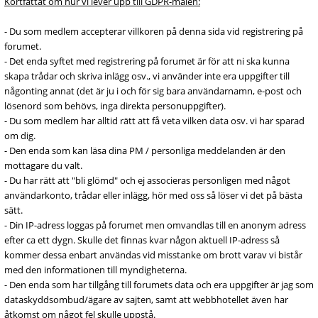
Kortfattat om hur vi lever upp till GDPR-målen:
- Du som medlem accepterar villkoren på denna sida vid registrering på
forumet.
- Det enda syftet med registrering på forumet är för att ni ska kunna
skapa trådar och skriva inlägg osv., vi använder inte era uppgifter till
någonting annat (det är ju i och för sig bara användarnamn, e-post och
lösenord som behövs, inga direkta personuppgifter).
- Du som medlem har alltid rätt att få veta vilken data osv. vi har sparad
om dig.
- Den enda som kan läsa dina PM / personliga meddelanden är den
mottagare du valt.
- Du har rätt att "bli glömd" och ej associeras personligen med något
användarkonto, trådar eller inlägg, hör med oss så löser vi det på bästa
sätt.
- Din IP-adress loggas på forumet men omvandlas till en anonym adress
efter ca ett dygn. Skulle det finnas kvar någon aktuell IP-adress så
kommer dessa enbart användas vid misstanke om brott varav vi bistår
med den informationen till myndigheterna.
- Den enda som har tillgång till forumets data och era uppgifter är jag som
dataskyddsombud/ägare av sajten, samt att webbhotellet även har
åtkomst om något fel skulle uppstå.