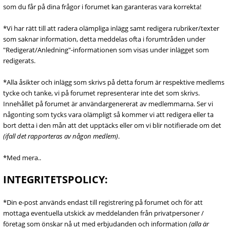
som du får på dina frågor i forumet kan garanteras vara korrekta!
*Vi har rätt till att radera olämpliga inlägg samt redigera rubriker/texter
som saknar information, detta meddelas ofta i forumtråden under
"Redigerat/Anledning"-informationen som visas under inlägget som
redigerats.
*Alla åsikter och inlägg som skrivs på detta forum är respektive medlems
tycke och tanke, vi på forumet representerar inte det som skrivs.
Innehållet på forumet är användargenererat av medlemmarna. Ser vi
någonting som tycks vara olämpligt så kommer vi att redigera eller ta
bort detta i den mån att det upptäcks eller om vi blir notifierade om det
(ifall det rapporteras av någon medlem)
.
*Med mera..
INTEGRITETSPOLICY:
*Din e-post används endast till registrering på forumet och för att
mottaga eventuella utskick av meddelanden från privatpersoner /
företag som önskar nå ut med erbjudanden och information
(alla är