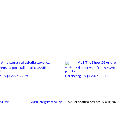
Aina sama vai uskallatteko kokeilla uutta?
Päivää porukalle! Tuli taas viikonloppuna vastaan
s
,
29 jul 2026, 22:29
Florencehg
,
29 jul 2026, 11:17
villkor
GDPR Integritetspolicy
Aktuellt datum och tid: 07 aug 20