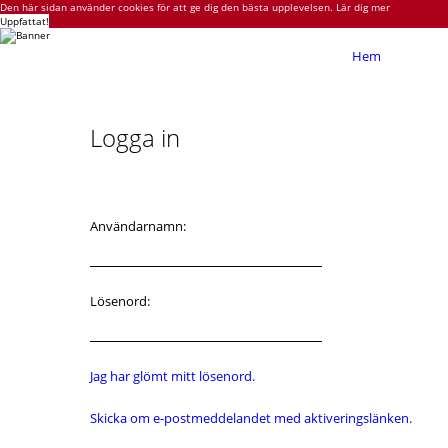
Den här sidan använder cookies för att ge dig den bästa upplevelsen.
Lär dig mer
Uppfattat!
Hem
Logga in
Användarnamn:
Lösenord:
Jag har glömt mitt lösenord.
Skicka om e-postmeddelandet med aktiveringslänken.