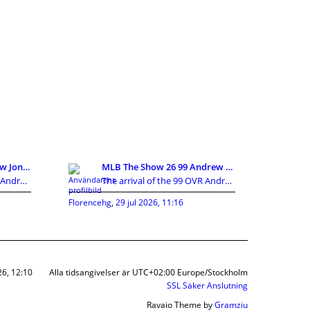
MLB The Show 26 Andrew Jones 99 OVR Card Guide:Att
MLB The Show 26 99 Andrew Jones Breakdown:The Ulti
The arrival of the 99 OVR Andrew Jones card has cr
The arrival of the 99 OVR Andrew Jones card has cr
Florencehg
,
29 jul 2026, 11:16
26, 12:10
Alla tidsangivelser är UTC+02:00 Europe/Stockholm
SSL Säker Anslutning
Ravaio Theme by
Gramziu