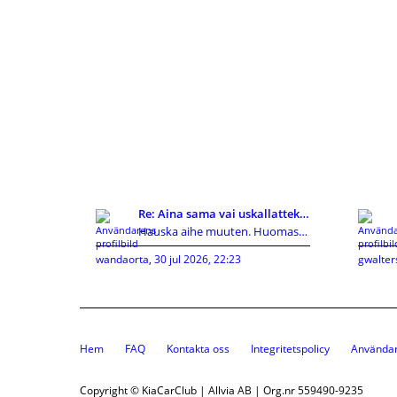
Re: Aina sama vai uskallatteko kokeilla uutta?
Hauska aihe muuten. Huomasin itse joskus tekeväni
wandaorta
,
30 jul 2026, 22:23
gwalter
Hem
FAQ
Kontakta oss
Integritetspolicy
Användar
Copyright © KiaCarClub | Allvia AB | Org.nr 559490-9235