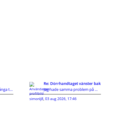
Re: Dörrhandtaget vänster bak
Kan svara mig själv då många tyvärr inte gör det d
Jag hade samma problem på min ceed 2010, vajern in
simonlj8
,
03 aug 2026, 17:46