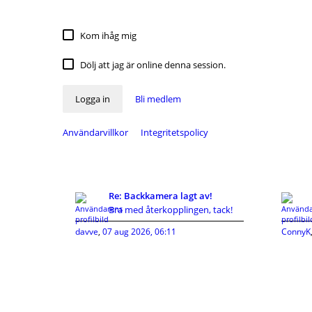
Kom ihåg mig
Dölj att jag är online denna session.
Logga in
Bli medlem
Användarvillkor
Integritetspolicy
Re: Backkamera lagt av!
Bra med återkopplingen, tack!
davve
,
07 aug 2026, 06:11
ConnyK